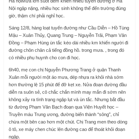
Hà nội
Mưa lớn suốt đêm khiến nhiều tuyến đường ở Hà
Nội ngập nặng, nhiều học sinh không thể đến trường đúng
giờ, thậm chí phải nghỉ học.
Sáng 12/8, hàng loạt tuyến đường như Cầu Diễn – Hồ Tùng
Mậu – Xuân Thủy, Quang Trung – Nguyễn Trãi, Phạm Văn
Đồng – Phạm Hùng ùn tắc kéo dài nhiều km khiến người đi
đường chôn chân cả tiếng đồng hồ. trong mưa. , trong đó
có nhiều phụ huynh cho con đi học.
6h40, mẹ con chị Nguyễn Phương Trang ở quận Thanh
Xuân mỗi người một áo mưa, dép nhựa ra khỏi nhà sớm
hơn thường lệ 15 phút để đỡ kẹt xe. Nửa đoạn đường đầu
diễn ra suôn sẻ, cô chắc chắn mình may mắn đi sớm nên
không xảy ra tình trạng ngập lụt và ùn tắc. Nhưng bắt đầu
từ đường Phạm Văn Bạch đoạn qua Viện Huyết học –
Truyền máu Trung ương, đường biến thành “sông”, chỉ
chừa một bên cao hơn một chút. Chị Trang men theo dòng
ô tô, xe máy chen chúc lên đường cao để thoát khỏi đoạn
ngập.