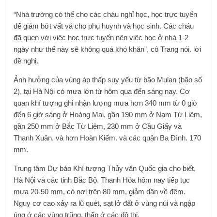
“Nhà trường có thể cho các cháu nghỉ học, học trực tuyến
để giảm bớt vất vả cho phụ huynh và học sinh. Các cháu
đã quen với việc học trực tuyến nên việc học ở nhà 1-2
ngày như thế này sẽ không quá khó khăn”, cô Trang nói. lời
đề nghị.
Ảnh hưởng của vùng áp thấp suy yếu từ bão Mulan (bão số
2), tại Hà Nội có mưa lớn từ hôm qua đến sáng nay. Cơ
quan khí tượng ghi nhận lượng mưa hơn 340 mm từ 0 giờ
đến 6 giờ sáng ở Hoàng Mai, gần 190 mm ở Nam Từ Liêm,
gần 250 mm ở Bắc Từ Liêm, 230 mm ở Cầu Giấy và
Thanh Xuân, và hơn Hoàn Kiếm. và các quận Ba Đình. 170
mm.
Trung tâm Dự báo Khí tượng Thủy văn Quốc gia cho biết,
Hà Nội và các tỉnh Bắc Bộ, Thanh Hóa hôm nay tiếp tục
mưa 20-50 mm, có nơi trên 80 mm, giảm dần về đêm.
Nguy cơ cao xảy ra lũ quét, sạt lở đất ở vùng núi và ngập
úng ở các vùng trũng, thấp ở các đô thị.