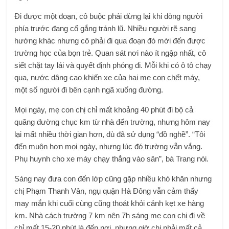
Đi được một đoạn, cô buộc phải dừng lại khi dòng người
phía trước đang cố gắng tránh lũ. Nhiều người rẽ sang
hướng khác nhưng cô phải đi qua đoạn đó mới đến được
trường học của bọn trẻ. Quan sát nơi nào ít ngập nhất, cô
siết chặt tay lái và quyết định phóng đi. Mỗi khi có ô tô chạy
qua, nước dâng cao khiến xe của hai mẹ con chết máy,
một số người đi bên cạnh ngã xuống đường.
Mọi ngày, mẹ con chị chỉ mất khoảng 40 phút đi bộ cả
quãng đường chục km từ nhà đến trường, nhưng hôm nay
lại mất nhiều thời gian hơn, dù đã sử dụng “đồ nghề”. “Tôi
đến muộn hơn mọi ngày, nhưng lúc đó trường vẫn vắng.
Phụ huynh cho xe máy chạy thẳng vào sân”, bà Trang nói.
Sáng nay đưa con đến lớp cũng gặp nhiều khó khăn nhưng
chị Phạm Thanh Vân, ngụ quận Hà Đông vẫn cảm thấy
may mắn khi cuối cùng cũng thoát khỏi cảnh kẹt xe hàng
km. Nhà cách trường 7 km nên 7h sáng mẹ con chị đi về
chỉ mất 15-20 phút là đến nơi, nhưng giờ chị phải mất cả