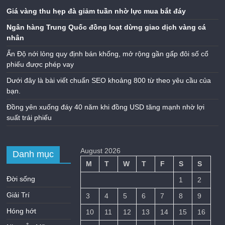
Giá vàng thu hẹp đà giảm tuần nhờ lực mua bắt đáy
Ngân hàng Trung Quốc đồng loạt dừng giao dịch vàng cá
nhân
Ấn Độ nới lỏng quy định bán khống, mở rộng gần gấp đôi số cổ
phiếu được phép vay
Dưới đây là bài viết chuẩn SEO khoảng 800 từ theo yêu cầu của
bạn.
Đồng yên xuống đáy 40 năm khi đồng USD tăng mạnh nhờ lợi
suất trái phiếu
August 2026
Danh mục
M
T
W
T
F
S
S
Đời sống
1
2
Giải Trí
3
4
5
6
7
8
9
Hóng hớt
10
11
12
13
14
15
16