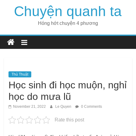
Skip
Chuyện quanh ta
to
content
Hóng hớt chuyện 4 phương
Thủ Thuật
Học sinh đi học muộn, nghỉ
học do mưa lũ
November 21, 2022
Le Quyen
0 Comments
Rate this post