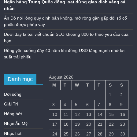
Ngân hàng Trung Quốc đồng loạt dừng giao dịch vàng cá
nhân
Ấn Độ nới lỏng quy định bán khống, mở rộng gần gấp đôi số cổ
phiếu được phép vay
Dưới đây là bài viết chuẩn SEO khoảng 800 từ theo yêu cầu của
bạn.
Đồng yên xuống đáy 40 năm khi đồng USD tăng mạnh nhờ lợi
suất trái phiếu
August 2026
Danh mục
M
T
W
T
F
S
S
Đời sống
1
2
Giải Trí
3
4
5
6
7
8
9
Hóng hớt
10
11
12
13
14
15
16
Nhạc Âu Mỹ
17
18
19
20
21
22
23
Nhạc hot
24
25
26
27
28
29
30