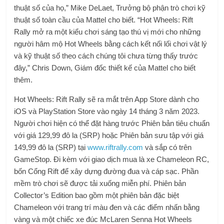
thuật số của họ,” Mike DeLaet, Trưởng bộ phận trò chơi kỹ
thuật số toàn cầu của Mattel cho biết. “Hot Wheels: Rift
Rally mở ra một kiểu chơi sáng tạo thú vị mới cho những
người hâm mộ Hot Wheels bằng cách kết nối lối chơi vật lý
và kỹ thuật số theo cách chúng tôi chưa từng thấy trước
đây,” Chris Down, Giám đốc thiết kế của Mattel cho biết
thêm.
Hot Wheels: Rift Rally sẽ ra mắt trên App Store dành cho
iOS và PlayStation Store vào ngày 14 tháng 3 năm 2023.
Người chơi hiện có thể đặt hàng trước Phiên bản tiêu chuẩn
với giá 129,99 đô la (SRP) hoặc Phiên bản sưu tập với giá
149,99 đô la (SRP) tại
www.riftrally.com
và sắp có trên
GameStop. Đi kèm với giao dịch mua là xe Chameleon RC,
bốn Cổng Rift để xây dựng đường đua và cáp sạc. Phần
mềm trò chơi sẽ được tải xuống miễn phí. Phiên bản
Collector’s Edition bao gồm một phiên bản đặc biệt
Chameleon với trang trí màu đen và các điểm nhấn bằng
vàng và một chiếc xe đúc McLaren Senna Hot Wheels