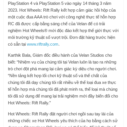
PlayStation 4 và PlayStation 5 vào ngày 14 tháng 3 năm
2023. Hot Wheels: Rift Rally kết hợp cảm giác hồi hộp của
một cuộc đua AAA trò chơi với công nghệ thực tế hỗn hợp
RC đã được cấp bằng sáng chế của Velan để có trải
nghiệm Hot Wheels® mới độc đáo kết hợp thế giới thực với
môi trường kỹ thuật số vượt trội. Đơn đặt hàng trước hiện
có sẵn tại
www.riftrally.com
.
Karthik Bala, Giám đốc điều hành của Velan Studios cho
biết: “Nhiệm vụ của chúng tôi tại Velan luôn là tạo ra những
trò chơi đột phá mang lại cảm giác kỳ diệu cho người chơi.
“Nền tảng kết hợp lối chơi kỹ thuật số và thể chất của
chúng tôi đã dạy chúng tôi rất nhiều về thể loại đua xe thực
tế hỗn hợp mà chúng tôi đã phát minh ra, thể loại mà chúng
tôi đã sử dụng để mang lại trải nghiệm mới đầy biến đổi cho
Hot Wheels: Rift Rally.”
Hot Wheels: Rift Rally đặt người chơi ngồi sau tay lái của
những chiếc xe Hot Wheels yêu thích của họ bằng cách sử