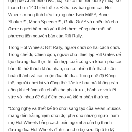
dụng xe Chameleon RC, loại xe có thể biến đổi kỹ thuật số
thành hơn 140 biến thể xe. Điều này bao gồm các Hot
Wheels mang tính biểu tượng như Twin Mill™, Bone
Shaker™, Mach Speeder™, Gotta Go™ và nhiều trò chơi
được người hâm mộ yêu thích hơn; cũng như một số
phương tiện nguyên bản của Rift Rally.
Trong Hot Wheels: Rift Rally, người chơi có hai cách chơi.
Trong chế độ Chiến dịch, người chơi thiết lập Rift Gates để
tạo đường đua thực tế hỗn hợp cuối cùng và khám phá các
bản đồ thử thách khác nhau, nơi có nhiều thử thách cần
hoàn thành và các cuộc đua để đua. Trong chế độ Đóng
thế, người chơi lái và đóng thế Tắc kè hoa mà không cần
cổng khi chúng xâu chuỗi các pha trượt, bánh xe và kiệt
sức với nhau để đạt điểm cao và kiếm phần thưởng.
“Công nghệ và thiết kế trò chơi sáng tạo của Velan Studios
mang đến trải nghiệm chơi đột phá cho những người hâm
mộ Hot Wheels bằng cách biến ngôi nhà của họ thành
đường đua Hot Wheels đỉnh cao cho bộ sưu tập ô tô kỹ