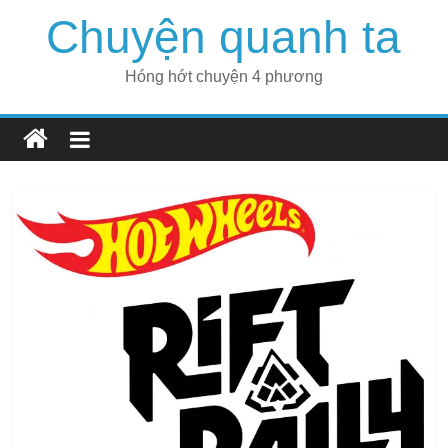
Skip
Chuyện quanh ta
to
content
Hóng hớt chuyện 4 phương