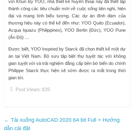
với Khun By YOO, nhà thiết kế huyền thoại này đã thiết lập
thành công các tiêu chuẩn mới về cuộc sống tiện nghi, hiện
đại và mang tính biểu tượng. Các dự án đình đám của
thương hiệu này có thể kể đến như: YOO Quito (Ecuador),
Acqua Iquazu (Philippines), YOO Berlin (Đức), YOO Pune
(Ấn Độ) …
Được biết, YOO Inspired by Starck đã chọn thiết kế một dự
án tại Việt Nam. Bộ sưu tập biệt thự tuyệt tác với không
gian tuyệt vời và trải nghiệm đẳng cấp bên bờ biển do chính
Philippe Starck thực hiện sẽ sớm được ra mắt trong thời
gian tới.
Post Views:
835
←
Tải xuống AutoCAD 2020 64 bit Full + Hướng
dẫn cài đặt