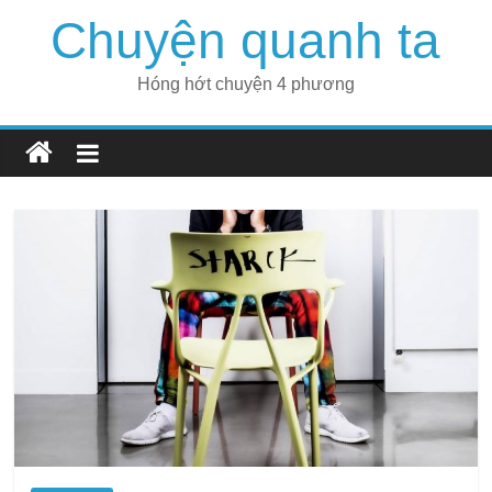
Skip
Chuyện quanh ta
to
content
Hóng hớt chuyện 4 phương