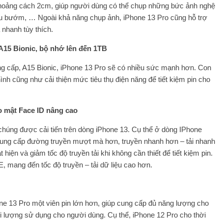
ở khoảng cách 2cm, giúp người dùng có thể chụp những bức ảnh nghệ
 sâu bướm, … Ngoài khả năng chụp ảnh, iPhone 13 Pro cũng hỗ trợ
nhanh tùy thích.
A15 Bionic, bộ nhớ lên đến 1TB
g cấp, A15 Bionic, iPhone 13 Pro sẽ có nhiều sức mạnh hơn. Con
ình cũng như cải thiện mức tiêu thụ điện năng để tiết kiệm pin cho
o mật Face ID nâng cao
à chúng được cải tiến trên dòng iPhone 13. Cụ thể ở dòng IPhone
 cung cấp đường truyền mượt mà hơn, truyền nhanh hơn – tải nhanh
 hiện và giảm tốc độ truyền tải khi không cần thiết để tiết kiệm pin.
, mang đến tốc độ truyền – tải dữ liệu cao hơn.
ne 13 Pro một viên pin lớn hơn, giúp cung cấp đủ năng lượng cho
i lượng sử dụng cho người dùng. Cụ thể, iPhone 12 Pro cho thời