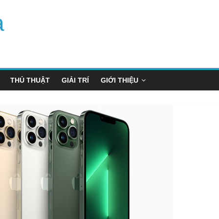
a
THỦ THUẬT
GIẢI TRÍ
GIỚI THIỆU