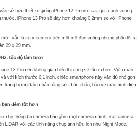
, vẫn sở hữu thiết kế giống iPhone 12 Pro với các góc cạnh vuông
ch thước, iPhone 13 Pro sẽ dày hơn khoảng 0,2mm so với iPhone
 mới, vẫn là cụm camera trên một mô-đun vuông nhưng phần lồi ra
lên 29 x 29 mm.
Hz. tốc độ làm tươi
one 12 Pro nên không gian hiển thị cũng sẽ tối ưu hơn. Viền màn
 và với kích thước 6.1 inch, chiếc smartphone này vẫn đủ nhỏ gọn
ợc trang bị một tấm chắn bằng sứ chắc chắn, bảo vệ màn hình điện
h ban đêm tốt hơn
 hữu hệ thống ba camera bao gồm một camera chính, một camera
iến LiDAR với các tính năng chụp ảnh hữu ích như Night Mode,