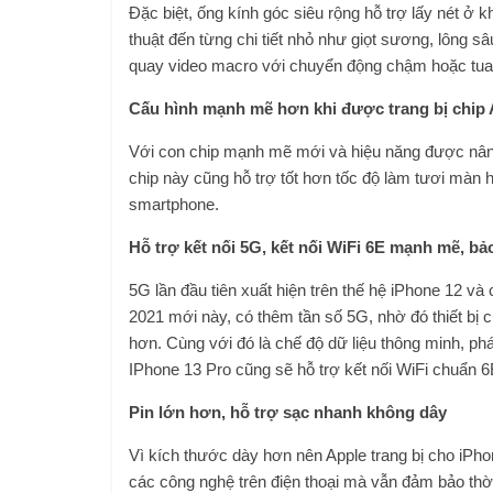
Đặc biệt, ống kính góc siêu rộng hỗ trợ lấy nét 
thuật đến từng chi tiết nhỏ như giọt sương, lông
quay video macro với chuyển động chậm hoặc tua 
Cấu hình mạnh mẽ hơn khi được trang bị chip 
Với con chip mạnh mẽ mới và hiệu năng được nân
chip này cũng hỗ trợ tốt hơn tốc độ làm tươi màn h
smartphone.
Hỗ trợ kết nối 5G, kết nối WiFi 6E mạnh mẽ, bả
5G lần đầu tiên xuất hiện trên thế hệ iPhone 12 v
2021 mới này, có thêm tần số 5G, nhờ đó thiết bị
hơn. Cùng với đó là chế độ dữ liệu thông minh, phát
IPhone 13 Pro cũng sẽ hỗ trợ kết nối WiFi chuẩn 6E
Pin lớn hơn, hỗ trợ sạc nhanh không dây
Vì kích thước dày hơn nên Apple trang bị cho iPho
các công nghệ trên điện thoại mà vẫn đảm bảo thờ