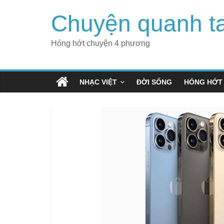
Skip
Chuyện quanh t
to
content
Hóng hớt chuyện 4 phương
NHẠC VIỆT
ĐỜI SỐNG
HÓNG HỚT