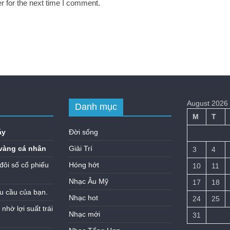
r for the next time I comment.
August 2026
Danh mục
M
T
áy
Đời sống
vàng cá nhân
Giải Trí
3
4
đôi số cổ phiếu
Hóng hớt
10
11
Nhạc Âu Mỹ
17
18
u cầu của bạn.
Nhạc hot
24
25
hờ lợi suất trái
Nhạc mới
31