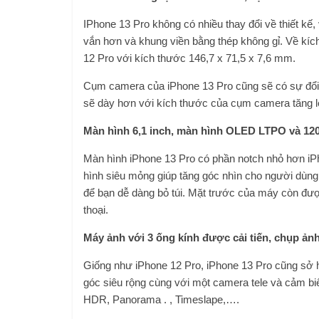
IPhone 13 Pro không có nhiều thay đổi về thiết kế
vắn hơn và khung viền bằng thép không gỉ. Về kí
12 Pro với kích thước 146,7 x 71,5 x 7,6 mm.
Cụm camera của iPhone 13 Pro cũng sẽ có sự đổi
sẽ dày hơn với kích thước của cụm camera tăng 
Màn hình 6,1 inch, màn hình OLED LTPO và 120
Màn hình iPhone 13 Pro có phần notch nhỏ hơn iPh
hình siêu mỏng giúp tăng góc nhìn cho người dùng
để bạn dễ dàng bỏ túi. Mặt trước của máy còn đư
thoại.
Máy ảnh với 3 ống kính được cải tiến, chụp ản
Giống như iPhone 12 Pro, iPhone 13 Pro cũng sở
góc siêu rộng cùng với một camera tele và cảm b
HDR, Panorama . , Timeslape,….