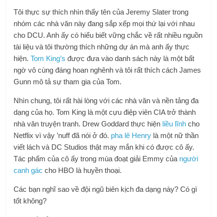
Tôi thực sự thích nhìn thấy tên của Jeremy Slater trong
nhóm các nhà văn này đang sắp xếp mọi thứ lại với nhau
cho DCU. Anh ấy có hiểu biết vững chắc về rất nhiều nguồn
tài liệu và tôi thường thích những dự án mà anh ấy thực
hiện.
Tom King’s
được đưa vào danh sách này là một bất
ngờ vô cùng đáng hoan nghênh và tôi rất thích cách James
Gunn mô tả sự tham gia của Tom.
Nhìn chung, tôi rất hài lòng với các nhà văn và nền tảng đa
dạng của họ. Tom King là một cựu điệp viên CIA trở thành
nhà văn truyện tranh. Drew Goddard thực hiện
liều lĩnh
cho
Netflix vì vậy ’nuff đã nói ở đó.
pha lê Henry
là một nữ thần
viết lách và DC Studios thật may mắn khi có được cô ấy.
Tác phẩm của cô ấy trong mùa đoạt giải Emmy của
người
canh gác
cho HBO là huyền thoại.
Các bạn nghĩ sao về đội ngũ biên kịch đa dạng này? Có gì
tốt không?