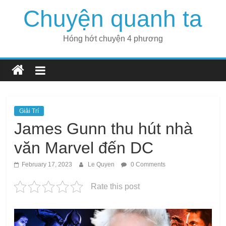
Skip
Chuyện quanh ta
to
content
Hóng hớt chuyện 4 phương
Giải Trí
James Gunn thu hút nhà
văn Marvel đến DC
February 17, 2023
Le Quyen
0 Comments
Rate this post