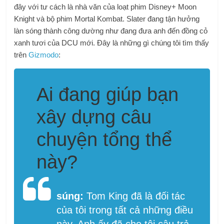
đây với tư cách là nhà văn của loạt phim Disney+ Moon
Knight và bộ phim Mortal Kombat. Slater đang tận hưởng
làn sóng thành công dường như đang đưa anh đến đồng cỏ
xanh tươi của DCU mới. Đây là những gì chúng tôi tìm thấy
trên
Gizmodo
:
Ai đang giúp bạn
xây dựng câu
chuyện tổng thể
này?
súng:
Tom King đã là đối tác
của tôi trong tất cả những điều
này. Anh ấy đã cho tôi câu trả