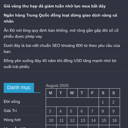
Giá vàng thu hẹp đà giảm tuần nhờ lực mua bắt đáy
Ngân hàng Trung Quốc đồng loạt dừng giao dịch vàng cá
nhân
Ấn Độ nới lỏng quy định bán khống, mở rộng gần gấp đôi số cổ
phiếu được phép vay
Dưới đây là bài viết chuẩn SEO khoảng 800 từ theo yêu cầu của
bạn.
Đồng yên xuống đáy 40 năm khi đồng USD tăng mạnh nhờ lợi
suất trái phiếu
August 2026
Danh mục
M
T
W
T
F
S
S
Đời sống
1
2
Giải Trí
3
4
5
6
7
8
9
Hóng hớt
10
11
12
13
14
15
16