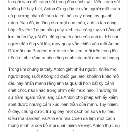
ta ngồi sau một cảnh sát trong đồn cảnh sát. Viên cảnh sát
không hề hay biết, Anton đứng dậy và vặn người một cách
có phương pháp để anh ta có thể xoay còng tay quanh
mình. Sau đó, im lặng như một con mèo, anh ta tấn công,
bóp cổ viên sĩ quan bằng dây xích của còng tay và bằng vũ
lực thuần túy, cắt đứt động mạch cảnh của anh ta. Khi hai
người đàn ông vật lộn, máy quay vẫn chiếu vào mặt Anton.
Đôi mắt của Bardem mở to và sắc lẹm, môi trên cong lên
trên lợi, nhe răng ra như răng nanh của một con thú hoang.
Trong khi chúng ta thấy Anton giết nhiều người,
nhiều
mọi
người trong suốt
Không có quốc gia nào
, khoảnh khắc mở
đầu này nhấn mạnh rằng anh ta quái dị hơn bất kỳ cảnh
chết chóc nào khác trong phim đến mức nào. Thường thì
sự trầm ngâm trầm lặng của Anton cho phép anh ấy kiểm
soát được những cảm xúc loạn thần của mình. Tuy nhiên,
ở đây, chúng được trưng bày một cách ồn ào và tự hào.
Điều mà Bardem và Anh em nhà Coen đã làm một cách
thông minh là xóa bỏ mọi quan niệm về việc Anton thực sự