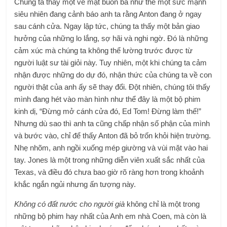
Chúng ta thấy một vẻ mặt buồn bã như thể một sức mạnh
siêu nhiên đang cảnh báo anh ta rằng Anton đang ở ngay
sau cánh cửa. Ngay lập tức, chúng ta thấy một bản giao
hưởng của những lo lắng, sợ hãi và nghi ngờ. Đó là những
cảm xúc mà chúng ta không thể lường trước được từ
người luật sư tài giỏi này. Tuy nhiên, một khi chúng ta cảm
nhận được những do dự đó, nhận thức của chúng ta về con
người thật của anh ấy sẽ thay đổi. Đột nhiên, chúng tôi thấy
mình đang hét vào màn hình như thể đây là một bộ phim
kinh dị, “Đừng mở cánh cửa đó, Ed Tom! Đừng làm thế!”
Nhưng dù sao thì anh ta cũng chấp nhận số phận của mình
và bước vào, chỉ để thấy Anton đã bỏ trốn khỏi hiện trường.
Nhẹ nhõm, anh ngồi xuống mép giường và vùi mặt vào hai
tay. Jones là một trong những diễn viên xuất sắc nhất của
Texas, và điều đó chưa bao giờ rõ ràng hơn trong khoảnh
khắc ngắn ngủi nhưng ấn tượng này.
Không có đất nước cho người già
không chỉ là một trong
những bộ phim hay nhất của Anh em nhà Coen, mà còn là