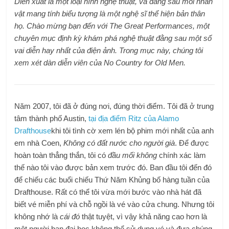
Diễn xuất là một loại hình nghệ thuật, và đằng sau mỗi nhân
vật mang tính biểu tượng là một nghệ sĩ thể hiện bản thân
họ. Chào mừng bạn đến với The Great Performances, một
chuyên mục định kỳ khám phá nghệ thuật đằng sau một số
vai diễn hay nhất của điện ảnh. Trong mục này, chúng tôi
xem xét dàn diễn viên của No Country for Old Men.
Năm 2007, tôi đã ở đúng nơi, đúng thời điểm. Tôi đã ở trung
tâm thành phố Austin,
tại địa điểm Ritz của Alamo
Drafthouse
khi tôi tình cờ xem lén bộ phim mới nhất của anh
em nhà Coen,
Không có đất nước cho người già
. Để được
hoàn toàn thẳng thắn, tôi có
đầu mối không
chính xác làm
thế nào tôi vào được bản xem trước đó. Ban đầu tôi đến đó
để chiếu các buổi chiếu Thứ Năm Khủng bố hàng tuần của
Drafthouse. Rất có thể tôi vừa mới bước vào nhà hát đã
biết vé miễn phí và chỗ ngồi là vé vào cửa chung. Nhưng tôi
không nhớ là
cái đó
thật tuyệt, vì vậy khả năng cao hơn là
một người bạn đại học không thể sử dụng vé và đưa chúng