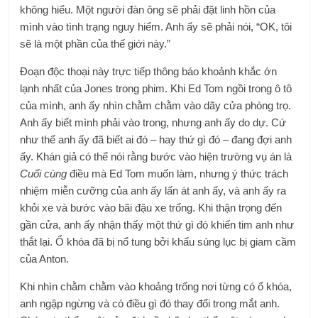
không hiểu. Một người đàn ông sẽ phải đặt linh hồn của
mình vào tình trạng nguy hiểm. Anh ấy sẽ phải nói, “OK, tôi
sẽ là một phần của thế giới này.”
Đoạn độc thoại này trực tiếp thông báo khoảnh khắc ớn
lạnh nhất của Jones trong phim. Khi Ed Tom ngồi trong ô tô
của mình, anh ấy nhìn chằm chằm vào dãy cửa phòng trọ.
Anh ấy biết mình phải vào trong, nhưng anh ấy do dự. Cứ
như thể anh ấy đã biết ai đó – hay thứ gì đó – đang đợi anh
ấy. Khán giả có thể nói rằng bước vào hiện trường vụ án là
Cuối cùng
điều mà Ed Tom muốn làm, nhưng ý thức trách
nhiệm miễn cưỡng của anh ấy lấn át anh ấy, và anh ấy ra
khỏi xe và bước vào bãi đậu xe trống.
Khi thận trọng đến
gần cửa, anh ấy nhận thấy một thứ gì đó khiến tim anh như
thắt lại. Ổ khóa đã bị nổ tung bởi khẩu súng lục bị giam cầm
của Anton.
Khi nhìn chằm chằm vào khoảng trống nơi từng có ổ khóa,
anh ngập ngừng và có điều gì đó thay đổi trong mắt anh.