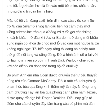
cho tôi. Ít gợi cảm hơn là lẻn vào một bộ phim, chắc chắn,
nhưng đáng tin cậy hơn nhiều.
Mặc dù tôi vẫn đang cưỡi trên đỉnh cao của việc xem
Sự
trở lại của Swamp Thing
lần đầu tiên, tôi cảm thấy một
luồng adrenaline tràn qua
Không có quốc gia nào
những
khoảnh khắc mở đầu khi Javier Bardem sử dụng một khẩu
súng ngắn có khóa để chọc một lỗ vào đầu một người lái xe
không nghi ngờ. Tôi biết ngay rằng tôi đang nhìn thấy một
thứ gì đó nội tạng và sống động. Đó là hình ảnh sẽ ở lại với
tôi lâu hơn nhiều so với hình ảnh Dick Warlock chiến đấu
với các diễn viên đóng thế trong bộ đồ quái vật.
Bộ phim Anh em nhà Coen được chuyển thể từ tiểu thuyết
cùng tên của Cormac McCarthy. Đó là một câu chuyện tội
phạm hóc búa qua lăng kính thẩm mỹ tân tây. Những rung
cảm phương Tây lan tỏa qua phong cảnh phía nam Texas,
được quay rất đẹp bởi Roger Deakins. Điều này giúp tô
điểm cho câu chuyện đầy tâm trạng của bộ phim mà dàn