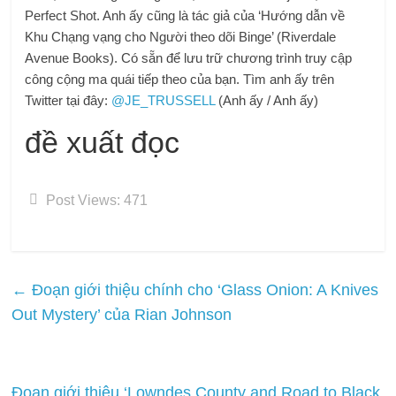
Perfect Shot. Anh ấy cũng là tác giả của ‘Hướng dẫn về
Khu Chạng vạng cho Người theo dõi Binge’ (Riverdale
Avenue Books). Có sẵn để lưu trữ chương trình truy cập
công cộng ma quái tiếp theo của bạn. Tìm anh ấy trên
Twitter tại đây:
@JE_TRUSSELL
(Anh ấy / Anh ấy)
đề xuất đọc
Post Views:
471
←
Đoạn giới thiệu chính cho ‘Glass Onion: A Knives
Out Mystery’ của Rian Johnson
Đoạn giới thiệu ‘Lowndes County and Road to Black