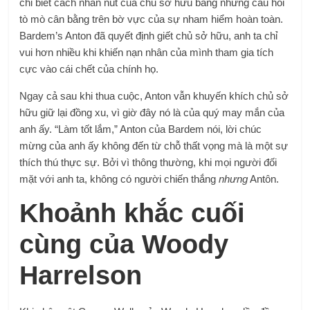
chỉ biết cách nhấn nút của chủ sở hữu bằng những câu hỏi
tò mò cân bằng trên bờ vực của sự nham hiểm hoàn toàn.
Bardem’s Anton đã quyết định giết chủ sở hữu, anh ta chỉ
vui hơn nhiều khi khiến nạn nhân của mình tham gia tích
cực vào cái chết của chính họ.
Ngay cả sau khi thua cuộc, Anton vẫn khuyến khích chủ sở
hữu giữ lại đồng xu, vì giờ đây nó là của quý may mắn của
anh ấy. “Làm tốt lắm,” Anton của Bardem nói, lời chúc
mừng của anh ấy không đến từ chỗ thất vọng mà là một sự
thích thú thực sự. Bởi vì thông thường, khi mọi người đối
mặt với anh ta, không có người chiến thắng
nhưng
Antôn.
Khoảnh khắc cuối
cùng của Woody
Harrelson