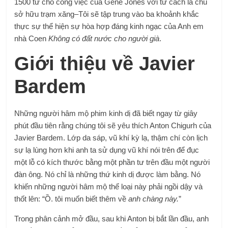
1500 từ cho công việc của Gene Jones với tư cách là chủ
sở hữu trạm xăng–Tôi sẽ tập trung vào ba khoảnh khắc
thực sự thể hiện sự hòa hợp đáng kinh ngạc của Anh em
nhà Coen
Không có đất nước cho người già
.
Giới thiệu về Javier
Bardem
Những người hâm mộ phim kinh dị đã biết ngay từ giây
phút đầu tiên rằng chúng tôi sẽ yêu thích Anton Chigurh của
Javier Bardem. Lớp da sáp, vũ khí kỳ lạ, thậm chí còn lịch
sự lạ lùng hơn khi anh ta sử dụng vũ khí nói trên để đục
một lỗ có kích thước bằng một phần tư trên đầu một người
đàn ông. Nó chỉ là những thứ kinh dị được làm bằng. Nó
khiến những người hâm mộ thể loại này phải ngồi dậy và
thốt lên: “Ồ. tôi muốn biết thêm về
anh chàng này.
”
Trong phân cảnh mở đầu, sau khi Anton bị bắt lần đầu, anh