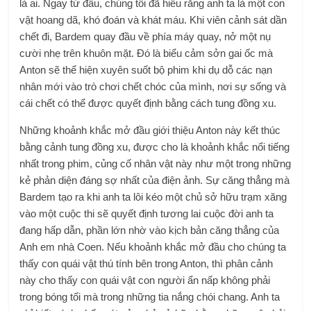
là ai. Ngay từ đầu, chúng tôi đã hiểu rằng anh ta là một con
vật hoang dã, khó đoán và khát máu. Khi viên cảnh sát dần
chết đi, Bardem quay đầu về phía máy quay, nở một nụ
cười nhẹ trên khuôn mặt. Đó là biểu cảm sởn gai ốc mà
Anton sẽ thể hiện xuyên suốt bộ phim khi dụ dỗ các nạn
nhân mới vào trò chơi chết chóc của mình, nơi sự sống và
cái chết có thể được quyết định bằng cách tung đồng xu.
Những khoảnh khắc mở đầu giới thiệu Anton này kết thúc
bằng cảnh tung đồng xu, được cho là khoảnh khắc nổi tiếng
nhất trong phim, củng cố nhân vật này như một trong những
kẻ phản diện đáng sợ nhất của điện ảnh. Sự căng thẳng mà
Bardem tạo ra khi anh ta lôi kéo một chủ sở hữu trạm xăng
vào một cuộc thi sẽ quyết định tương lai cuộc đời anh ta
đang hấp dẫn, phần lớn nhờ vào kịch bản căng thẳng của
Anh em nhà Coen. Nếu khoảnh khắc mở đầu cho chúng ta
thấy con quái vật thú tính bên trong Anton, thì phân cảnh
này cho thấy con quái vật con người ẩn nấp không phải
trong bóng tối mà trong những tia nắng chói chang. Anh ta