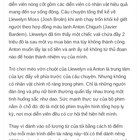
diễn viên nòng cốt gồm các diễn viên có nhân vật hiệu quả
mang đến sự sống động. Câu chuyện tổng thể kể về
Llewelyn Moss (Josh Brolin) khi anh chạy trốn khỏi kẻ giết
người theo hợp đồng máu lạnh Anton Chigurh (Javier
Bardem). Llewelyn đã tìm thấy một chiếc vali chứa đầy 2
triệu đô la sau một vụ mua bán ma túy không thành công.
Anton muốn lấy lại số tiền và anh ấy sẽ không từ thủ đoạn
nào để hoàn thành nhiệm vụ của mình.
Trò chơi mèo vờn chuột của Llewelyn và Anton là trung tâm
của lực đẩy về phía trước của câu chuyện. Nhưng không
có nhân vật chính rõ ràng trong phim. Chỉ là những người
đàn ông và phụ nữ bình thường quấn lấy nhau trong một
tình huống sắc như dao. Sức mạnh thực sự của bộ phim
nằm ở chỗ đó: đó là một bộ phim truyền hình tổng hợp ly
kỳ, nơi mọi diễn viên đều có cơ hội thể hiện hết mình.
Thay vì đánh vào số lượng từ của tôi bằng cách tô điểm
cho mỗi màn trình diễn tài năng này–tôi có thể dành riêng