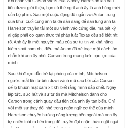
Khi nhân vật Carson Wells của Woody Harrelson lần đầu
tiên được giới thiệu, bạn có thể nghĩ anh ấy là anh hùng mới
của bộ phim. Sau một cuộc đụng độ ngắn với Anton trong
quá khứ, cuối cùng anh ta đã sẵn sàng để săn lùng anh ta.
Harrelson truyền tải một sự vênh váo cứng đầu mà bất kỳ
ai gặp phải cơ quan thực thi pháp luật Texas đều sẽ biết rất
rõ. Anh ấy là một nguyên mẫu của sự tự tin và khả năng
kiểm soát nam nhi, điều mà Anton đã xé toạc một cách tàn
nhẫn khi anh ấy nhốt Carson trong mạng lưới bạo lực của
mình.
Sau khi được dẫn trở lại phòng của mình, Mitchelson
ngước mắt lên từ bên dưới vành mũ cao bồi của Carson,
để lộ khuôn mặt xám xịt khi biết rằng mình sắp chết. Ngay
lập tức, sức hút và sự tự tin mà Mitchelson dành cho
Carson trong cảnh quay đầu tiên của anh ấy tan biến. Chỉ
với một sự thay đổi nhỏ trong ngôn ngữ cơ thể của mình,
Harrelson chuyển hướng năng lượng bên ngoài mà anh ấy
tự nhiên toát ra bên trong để truyền đạt nhận thức ngột ngạt