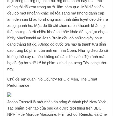
một trong những bộ phim hướng đến nhóm hay nhất mà
chúng tôi đã xem trong mười lăm năm qua. Mỗi diễn viên
đều có một khoảnh khắc để tỏa sáng mà không đánh cắp
ánh đèn sân khấu từ những màn trình diễn tuyệt đẹp diễn ra
xung quanh họ. Mặc dù tôi chỉ chọn ra ba khoảnh khắc cụ
thể, nhưng có rất nhiều khoảnh khắc khác để bạn lựa chọn.
Kelly MacDonald và Josh Brolin đều có những giây phút
căng thẳng tột độ.
Không có quốc gia nào
là thành tựu đỉnh
cao trong bộ phim của anh em nhà Coen. Nhưng điều đó sẽ
không thể xảy ra nếu không có dàn diễn viên điện ảnh mà
họ đã tập hợp để kể bộ phim kinh dị phương Tây nghẹt thở
này.
Chủ đề liên quan: No Country for Old Men, The Great
Performance
Jacob Trussell là một nhà văn sống ở thành phố New York.
Tác phẩm biên tập của ông đã được giới thiệu trên BBC,
NPR, Rue Morgue Magazine, Film School Rejects, và One