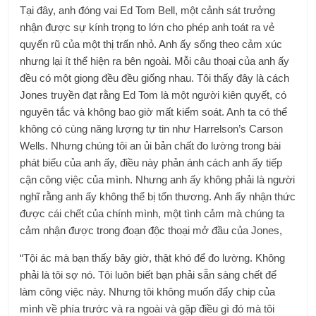
Tại đây, anh đóng vai Ed Tom Bell, một cảnh sát trưởng
nhận được sự kính trọng to lớn cho phép anh toát ra vẻ
quyến rũ của một thị trấn nhỏ. Anh ấy sống theo cảm xúc
nhưng lại ít thể hiện ra bên ngoài. Mỗi câu thoại của anh ấy
đều có một giọng đều đều giống nhau. Tôi thấy đây là cách
Jones truyền đạt rằng Ed Tom là một người kiên quyết, có
nguyên tắc và không bao giờ mất kiểm soát. Anh ta có thể
không có cùng năng lượng tự tin như Harrelson’s Carson
Wells. Nhưng chúng tôi an ủi bản chất đo lường trong bài
phát biểu của anh ấy, điều này phản ánh cách anh ấy tiếp
cận công việc của mình. Nhưng anh ấy không phải là người
nghĩ rằng anh ấy không thể bị tổn thương. Anh ấy nhận thức
được cái chết của chính mình, một tình cảm mà chúng ta
cảm nhận được trong đoạn độc thoại mở đầu của Jones,
“Tội ác mà bạn thấy bây giờ, thật khó để đo lường. Không
phải là tôi sợ nó. Tôi luôn biết bạn phải sẵn sàng chết để
làm công việc này. Nhưng tôi không muốn đẩy chip của
mình về phía trước và ra ngoài và gặp điều gì đó mà tôi