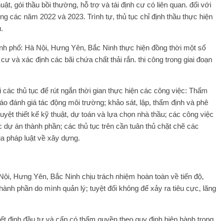
huật, gói thầu bồi thường, hỗ trợ và tái định cư có liên quan. đối với
g các năm 2022 và 2023. Trình tự, thủ tục chỉ định thầu thực hiện
.
nh phố: Hà Nội, Hưng Yên, Bắc Ninh thực hiện đồng thời một số
 cư và xác định các bãi chứa chất thải rắn. thi công trong giai đoạn
 các thủ tục để rút ngắn thời gian thực hiện các công việc: Thẩm
áo đánh giá tác động môi trường; khảo sát, lập, thẩm định và phê
uyệt thiết kế kỹ thuật, dự toán và lựa chọn nhà thầu; các công việc
 dự án thành phần; các thủ tục trên cần tuân thủ chặt chẽ các
a pháp luật về xây dựng.
ội, Hưng Yên, Bắc Ninh chịu trách nhiệm hoàn toàn về tiến độ,
thành phần do mình quản lý; tuyệt đối không để xảy ra tiêu cực, lãng
t định đầu tư và cấp có thẩm quyền theo quy định hiện hành trong