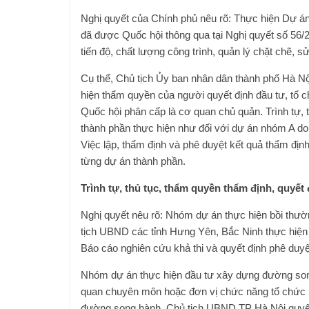
Nghị quyết của Chính phủ nêu rõ: Thực hiện Dự á
đã được Quốc hội thông qua tại Nghị quyết số 56/
tiến độ, chất lượng công trình, quản lý chặt chẽ, s
Cụ thể, Chủ tịch Ủy ban nhân dân thành phố Hà Nộ
hiện thẩm quyền của người quyết định đầu tư, tổ c
Quốc hội phân cấp là cơ quan chủ quản. Trình tự, 
thành phần thực hiện như đối với dự án nhóm A do 
Việc lập, thẩm định và phê duyệt kết quả thẩm địn
từng dự án thành phần.
Trình tự, thủ tục, thẩm quyền thẩm định, quyết
Nghị quyết nêu rõ: Nhóm dự án thực hiện bồi thườ
tịch UBND các tỉnh Hưng Yên, Bắc Ninh thực hiện 
Báo cáo nghiên cứu khả thi và quyết định phê duyệ
Nhóm dự án thực hiện đầu tư xây dựng đường son
quan chuyên môn hoặc đơn vị chức năng tổ chức lậ
đường song hành. Chủ tịch UBND TP Hà Nội quyết 