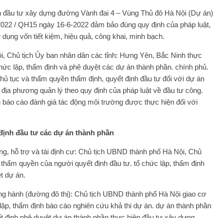
n đầu tư xây dựng đường Vành đai 4 – Vùng Thủ đô Hà Nội (Dự án)
2022 / QH15 ngày 16-6-2022 đảm bảo đúng quy định của pháp luật,
ử dụng vốn tiết kiệm, hiệu quả, công khai, minh bạch.
i, Chủ tịch Ủy ban nhân dân các tỉnh: Hưng Yên, Bắc Ninh thực
hức lập, thẩm định và phê duyệt các dự án thành phần. chính phủ.
thủ tục và thẩm quyền thẩm định, quyết định đầu tư đối với dự án
địa phương quản lý theo quy định của pháp luật về đầu tư công.
h báo cáo đánh giá tác động môi trường được thực hiện đối với
 định đầu tư các dự án thành phần
ng, hỗ trợ và tái định cư: Chủ tịch UBND thành phố Hà Nội, Chủ
thẩm quyền của người quyết định đầu tư. tổ chức lập, thẩm định
t dự án.
g hành (đường đô thị): Chủ tịch UBND thành phố Hà Nội giao cơ
p, thẩm định báo cáo nghiên cứu khả thi dự án. dự án thành phần
định phê duyệt dự án thành phần thực hiện đầu tư xây dựng