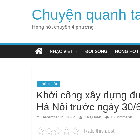
Skip
Chuyện quanh t
to
content
Hóng hớt chuyện 4 phương
NHẠC VIỆT
ĐỜI SỐNG
HÓNG HỚT
Thủ Thuật
Khởi công xây dựng đư
Hà Nội trước ngày 30/
December 25, 2022
Le Quyen
0 Comments
Rate this post