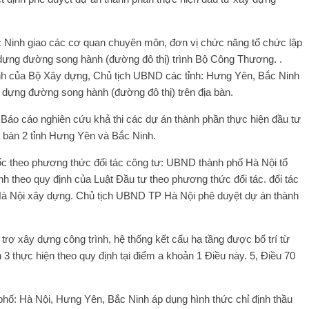
c Ninh giao các cơ quan chuyên môn, đơn vị chức năng tổ chức lập
 dựng đường song hành (đường đô thị) trình Bộ Công Thương. .
nh của Bộ Xây dựng, Chủ tịch UBND các tỉnh: Hưng Yên, Bắc Ninh
 dựng đường song hành (đường đô thị) trên địa bàn.
áo cáo nghiên cứu khả thi các dự án thành phần thực hiện đầu tư
 bàn 2 tỉnh Hưng Yên và Bắc Ninh.
c theo phương thức đối tác công tư: UBND thành phố Hà Nội tổ
nh theo quy định của Luật Đầu tư theo phương thức đối tác. đối tác
Hà Nội xây dựng. Chủ tịch UBND TP Hà Nội phê duyệt dự án thành
rợ xây dựng công trình, hệ thống kết cấu hạ tầng được bố trí từ
3 thực hiện theo quy định tại điểm a khoản 1 Điều này. 5, Điều 70
phố: Hà Nội, Hưng Yên, Bắc Ninh áp dụng hình thức chỉ định thầu