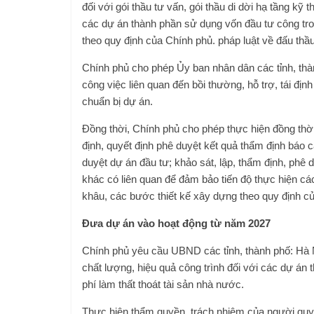
đối với gói thầu tư vấn, gói thầu di dời hạ tầng kỹ t
các dự án thành phần sử dụng vốn đầu tư công tron
theo quy định của Chính phủ. pháp luật về đấu thầu
Chính phủ cho phép Ủy ban nhân dân các tỉnh, thà
công việc liên quan đến bồi thường, hỗ trợ, tái định
chuẩn bị dự án.
Đồng thời, Chính phủ cho phép thực hiện đồng thời
định, quyết định phê duyệt kết quả thẩm định báo c
duyệt dự án đầu tư; khảo sát, lập, thẩm định, phê d
khác có liên quan để đảm bảo tiến độ thực hiện các
khâu, các bước thiết kế xây dựng theo quy định củ
Đưa dự án vào hoạt động từ năm 2027
Chính phủ yêu cầu UBND các tỉnh, thành phố: Hà N
chất lượng, hiệu quả công trình đối với các dự án 
phí làm thất thoát tài sản nhà nước.
Thực hiện thẩm quyền, trách nhiệm của người quyế