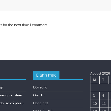
r for the next time I comment.
August 2026
Danh mục
M
T
áy
Đời sống
vàng cá nhân
Giải Trí
3
4
đôi số cổ phiếu
Hóng hớt
10
11