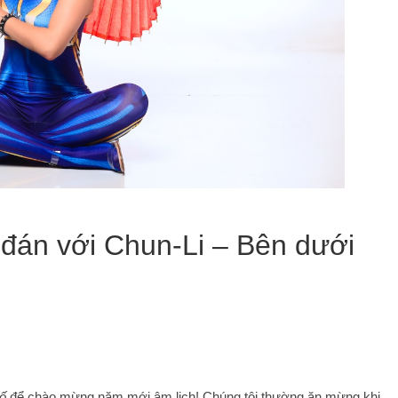
đán với Chun-Li – Bên dưới
ố
để chào mừng năm mới âm lịch! Chúng tôi thường ăn mừng khi