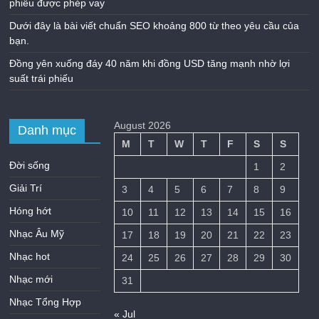
phiếu được phép vay
Dưới đây là bài viết chuẩn SEO khoảng 800 từ theo yêu cầu của
bạn.
Đồng yên xuống đáy 40 năm khi đồng USD tăng mạnh nhờ lợi
suất trái phiếu
August 2026
Danh mục
M
T
W
T
F
S
S
Đời sống
1
2
Giải Trí
3
4
5
6
7
8
9
Hóng hớt
10
11
12
13
14
15
16
Nhạc Âu Mỹ
17
18
19
20
21
22
23
Nhạc hot
24
25
26
27
28
29
30
Nhạc mới
31
Nhạc Tổng Hợp
« Jul