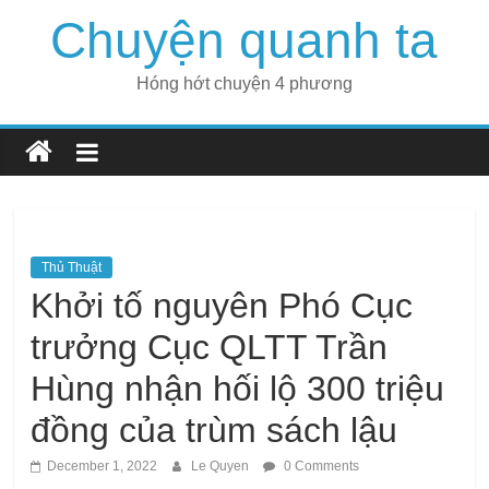
Skip
Chuyện quanh ta
to
content
Hóng hớt chuyện 4 phương
Thủ Thuật
Khởi tố nguyên Phó Cục
trưởng Cục QLTT Trần
Hùng nhận hối lộ 300 triệu
đồng của trùm sách lậu
December 1, 2022
Le Quyen
0 Comments