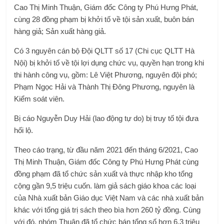
Cao Thị Minh Thuận, Giám đốc Công ty Phú Hưng Phát,
cùng 28 đồng phạm bị khởi tố về tội sản xuất, buôn bán
hàng giả; Sản xuất hàng giả.
Có 3 nguyên cán bộ Đội QLTT số 17 (Chi cục QLTT Hà
Nội) bị khởi tố về tội lợi dụng chức vụ, quyền hạn trong khi
thi hành công vụ, gồm: Lê Việt Phương, nguyên đội phó;
Phạm Ngọc Hải và Thành Thị Đông Phương, nguyên là
Kiểm soát viên.
Bị cáo Nguyễn Duy Hải (lao động tự do) bị truy tố tội đưa
hối lộ.
Theo cáo trạng, từ đầu năm 2021 đến tháng 6/2021, Cao
Thị Minh Thuận, Giám đốc Công ty Phú Hưng Phát cùng
đồng phạm đã tổ chức sản xuất và thực nhập kho tổng
cộng gần 9,5 triệu cuốn. làm giả sách giáo khoa các loại
của Nhà xuất bản Giáo dục Việt Nam và các nhà xuất bản
khác với tổng giá trị sách theo bìa hơn 260 tỷ đồng. Cùng
với đó, nhóm Thuận đã tổ chức bán tổng số hơn 6,3 triệu