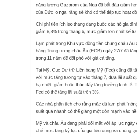
năng lượng Gazprom của Nga đã bắt đầu giảm hơ
của Đức lo ngại rằng sẽ khó có thể tiếp tục hoạt độ
Chi phí tiện ích leo thang đang buộc các hộ gia đ
giảm 8,8% trong tháng 6, mức giảm lớn nhất kể từ
Lạm phát trong Khu vực đồng tiền chung châu Âu đ
hàng Trung ương châu Âu (ECB) ngày 27/7 đã tăng lã
trong 11 năm để đối phó với giá cả tăng.
Tại Mỹ, Cục Dự trữ Liên bang Mỹ (Fed) cũng đã tăn
với mức tăng tương tự vào tháng 7, đưa lãi suất q
hạ nhiệt. giảm hoặc thúc đẩy tăng trưởng kinh tế.
Fed có thể tăng lãi suất trên 3%.
Các nhà phân tích cho rằng mặc dù lạm phát “nóng”
suất quá nhanh có thể giáng một đòn mạnh vào nền
Mỹ và châu Âu đang phải đối mặt với áp lực ngà
chế mức tăng kỷ lục của giá tiêu dùng và chống lại 