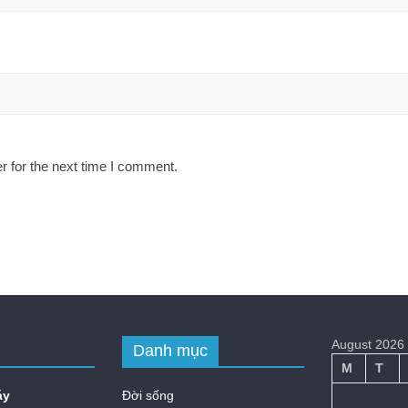
r for the next time I comment.
August 2026
Danh mục
M
T
áy
Đời sống