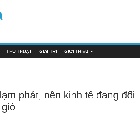
a
THỦ THUẬT
GIẢI TRÍ
GIỚI THIỆU
 lạm phát, nền kinh tế đang đối
 gió