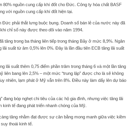
n 80% nguồn cung cấp khí đốt cho Đức. Công ty hóa chất BASF
ng với nguồn cung cấp khí đốt hiện tại.
ình Đức phải thắt lưng buộc bụng. Doanh số bán lẻ của nước này đã
 khi chỉ số này được theo dõi vào năm 1994.
ã tăng trong ba tháng liên tiếp trong tháng Bảy ở mức 8,9%. Ngân
i suất từ ​​âm 0,5% lên 0%. Đây là lần đầu tiên ECB tăng lãi suất
g lãi suất thêm 0,75 điểm phần trăm trong tháng 6 và một lần tăng
uỹ liên bang lên 2,5% – một mức “trung lập” được cho là sẽ không
 Tuy nhiên, lạm phát ở Mỹ vẫn trên 8%. Điều này làm dấy lên dự báo
 đang bóp nghẹt chi tiêu của các hộ gia đình, nhưng việc tăng lãi
 kinh tế đang phát triển nhanh chóng của Mỹ.
y càng tăng nhằm đạt được sự cân bằng mong manh giữa việc kiềm
suy thoái kinh tế.