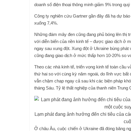
doanh số điện thoại thông minh giảm 9% trong quý 
Công ty nghiên cứu Gartner gần đây đã hạ dự báo
xuống 7,4%.
Những đám mây đen cũng đang phủ bóng lên thị tr
với diễn biến của nền kinh tế – được giao dịch ở 
ngay sau xung đột. Xung đột ở Ukraine bùng phát 
cũng đang giao dịch ở mức thấp hơn 10-20% so vớ
Theo các nhà kinh tế, triển vọng kinh tế toàn cầ
thứ hai so với cùng kỳ năm ngoái, do lĩnh vực bất
vẫn chậm chạp ngay cả sau khi các biện pháp khóa 
tháng Sáu. Tỷ lệ thất nghiệp của thanh niên Trung
Lạm phát đang ảnh hưởng đến chi tiêu của các 
cuộ
Ở châu Âu, cuộc chiến ở Ukraine đã đóng băng ngu