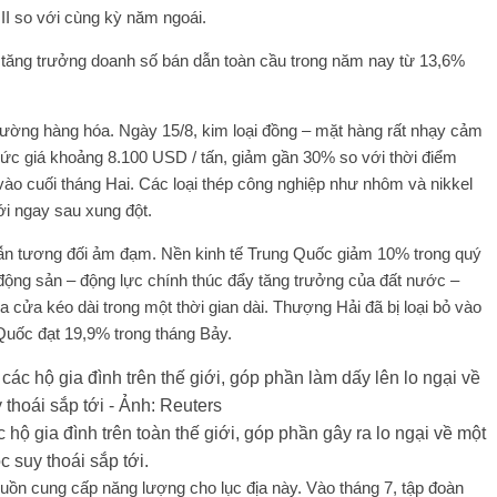
II so với cùng kỳ năm ngoái.
 tăng trưởng doanh số bán dẫn toàn cầu trong năm nay từ 13,6%
ường hàng hóa. Ngày 15/8, kim loại đồng – mặt hàng rất nhạy cảm
mức giá khoảng 8.100 USD / tấn, giảm gần 30% so với thời điểm
vào cuối tháng Hai. Các loại thép công nghiệp như nhôm và nikkel
i ngay sau xung đột.
u vẫn tương đối ảm đạm. Nền kinh tế Trung Quốc giảm 10% trong quý
 động sản – động lực chính thúc đẩy tăng trưởng của đất nước –
cửa kéo dài trong một thời gian dài. Thượng Hải đã bị loại bỏ vào
 Quốc đạt 19,9% trong tháng Bảy.
hộ gia đình trên toàn thế giới, góp phần gây ra lo ngại về một
c suy thoái sắp tới.
ồn cung cấp năng lượng cho lục địa này. Vào tháng 7, tập đoàn