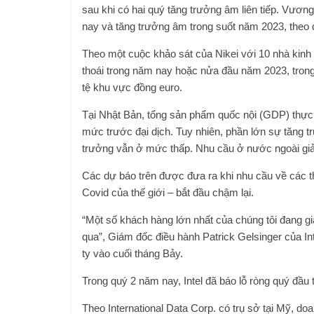
sau khi có hai quý tăng trưởng âm liên tiếp. Vươ
nay và tăng trưởng âm trong suốt năm 2023, theo
Theo một cuộc khảo sát của Nikei với 10 nhà kin
thoái trong năm nay hoặc nửa đầu năm 2023, trong
tệ khu vực đồng euro.
Tại Nhật Bản, tổng sản phẩm quốc nội (GDP) thực t
mức trước đại dịch. Tuy nhiên, phần lớn sự tăng 
trưởng vẫn ở mức thấp. Nhu cầu ở nước ngoài giả
Các dự báo trên được đưa ra khi nhu cầu về các th
Covid của thế giới – bắt đầu chậm lại.
“Một số khách hàng lớn nhất của chúng tôi đang gi
qua”, Giám đốc điều hành Patrick Gelsinger của In
ty vào cuối tháng Bảy.
Trong quý 2 năm nay, Intel đã báo lỗ ròng quý đầu
Theo International Data Corp. có trụ sở tại Mỹ, d