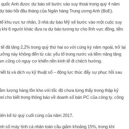
ng quốc Anh được dự báo sẽ bước vào suy thoái trong quý 4 năm
 dự báo hồi đầu tháng của Ngân hàng Trung ương Anh (BoE).
h tế khu vực tư nhân, 3 nhà dự báo Mỹ sẽ bước vào một cuộc suy
 khi 6 người khác đưa ra dự báo tương tự cho lĩnh vực đồng. tiền
ế đã tăng 2,2% trong quý thứ hai so với cùng kỳ năm ngoái, trở lại
trưởng này không đến từ các yếu tố trong nước và tiềm năng tăng
m cũng có nguy cơ khiến nền kinh tế đi chệch hướng.
iết bị và dịch vụ kỹ thuật số – động lực thúc đẩy sự phục hồi sau
ảm lượng hàng tồn kho với tốc độ chưa từng thấy trong thập kỷ
tel cho biết trong thông báo về doanh số bán PC của công ty. công
 tiên kể từ quý cuối cùng của năm 2017.
oanh số máy tính cá nhân toàn cầu giảm khoảng 15%, trong khi