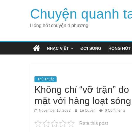
Skip
Chuyện quanh t
to
content
Hóng hớt chuyện 4 phương
NHẠC VIỆT
ĐỜI SỐNG
HÓNG HỚT
Thủ Thuật
Không chỉ “vỡ trận” do
mặt với hàng loạt sóng
November 16, 2022
Le Quyen
0 Comments
Rate this post