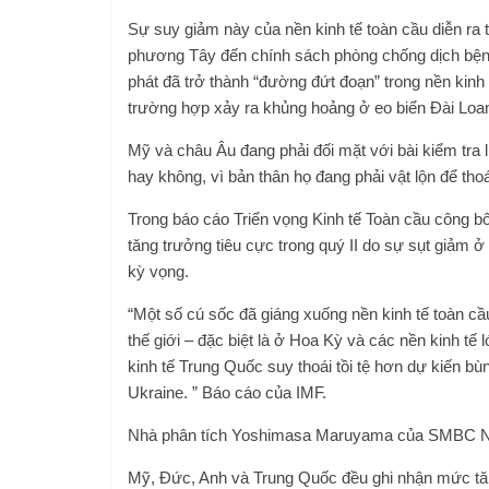
Sự suy giảm này của nền kinh tế toàn cầu diễn ra t
phương Tây đến chính sách phòng chống dịch bệnh
phát đã trở thành “đường đứt đoạn” trong nền kin
trường hợp xảy ra khủng hoảng ở eo biển Đài Loa
Mỹ và châu Âu đang phải đối mặt với bài kiểm tra li
hay không, vì bản thân họ đang phải vật lộn để th
Trong báo cáo Triển vọng Kinh tế Toàn cầu công bố 
tăng trưởng tiêu cực trong quý II do sự sụt giảm ở
kỳ vọng.
“Một số cú sốc đã giáng xuống nền kinh tế toàn cầu
thế giới – đặc biệt là ở Hoa Kỳ và các nền kinh tế 
kinh tế Trung Quốc suy thoái tồi tệ hơn dự kiến bù
Ukraine. ” Báo cáo của IMF.
Nhà phân tích Yoshimasa Maruyama của SMBC Nik
Mỹ, Đức, Anh và Trung Quốc đều ghi nhận mức tăng