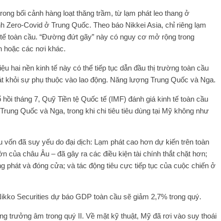
rong bối cảnh hàng loạt thăng trầm, từ lạm phát leo thang ở
 Zero-Covid ở Trung Quốc. Theo báo Nikkei Asia, chỉ riêng lạm
h tế toàn cầu. “Đường đứt gãy” này có nguy cơ mở rộng trong
n hoặc các nơi khác.
ệu hai nền kinh tế này có thể tiếp tục dẫn đầu thị trường toàn cầu
oát khỏi sự phụ thuộc vào lao động. Năng lượng Trung Quốc và Nga.
hồi tháng 7, Quỹ Tiền tệ Quốc tế (IMF) đánh giá kinh tế toàn cầu
 Trung Quốc và Nga, trong khi chi tiêu tiêu dùng tại Mỹ không như
 vốn đã suy yếu do đại dịch: Lạm phát cao hơn dự kiến ​​trên toàn
lớn của châu Âu – đã gây ra các điều kiện tài chính thắt chặt hơn;
ng phát và đóng cửa; và tác động tiêu cực tiếp tục của cuộc chiến ở
ko Securities dự báo GDP toàn cầu sẽ giảm 2,7% trong quý.
 trưởng âm trong quý II. Về mặt kỹ thuật, Mỹ đã rơi vào suy thoái