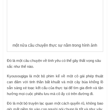
một nửa câu chuyện thực sự nằm trong hình ảnh
Đó là một câu chuyện về tình yêu có thể gây thất vọng sâu
sắc như thế nào.
Kyousougiga là một bộ phim kể về một cô gái phép thuật
can đảm với tinh thần bất khuất và một cây búa khổng lồ
sẵn sàng xé toạc kết cấu của thực tại để tìm gia đình và tận
hưởng mọi cuộc phiêu lưu mà cô ấy có trên đường đi.
Đó là một bộ truyện lạc quan một cách quyến rũ, không bao
giờ mất niềm tin vào con người nói chung là tốt và như vậy,