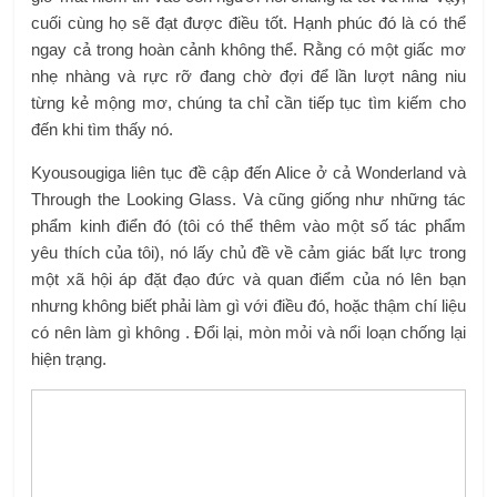
cuối cùng họ sẽ đạt được điều tốt. Hạnh phúc đó là có thể
ngay cả trong hoàn cảnh không thể. Rằng có một giấc mơ
nhẹ nhàng và rực rỡ đang chờ đợi để lần lượt nâng niu
từng kẻ mộng mơ, chúng ta chỉ cần tiếp tục tìm kiếm cho
đến khi tìm thấy nó.
Kyousougiga liên tục đề cập đến Alice ở cả Wonderland và
Through the Looking Glass. Và cũng giống như những tác
phẩm kinh điển đó (tôi có thể thêm vào một số tác phẩm
yêu thích của tôi), nó lấy chủ đề về cảm giác bất lực trong
một xã hội áp đặt đạo đức và quan điểm của nó lên bạn
nhưng không biết phải làm gì với điều đó, hoặc thậm chí liệu
có nên làm gì không . Đổi lại, mòn mỏi và nổi loạn chống lại
hiện trạng.