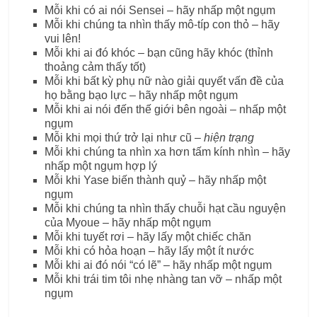
Mỗi khi có ai nói Sensei – hãy nhấp một ngụm
Mỗi khi chúng ta nhìn thấy mô-típ con thỏ – hãy
vui lên!
Mỗi khi ai đó khóc – bạn cũng hãy khóc (thỉnh
thoảng cảm thấy tốt)
Mỗi khi bất kỳ phụ nữ nào giải quyết vấn đề của
họ bằng bạo lực – hãy nhấp một ngụm
Mỗi khi ai nói đến thế giới bên ngoài – nhấp một
ngụm
Mỗi khi mọi thứ trở lại như cũ –
hiện trạng
Mỗi khi chúng ta nhìn xa hơn tấm kính nhìn – hãy
nhấp một ngụm hợp lý
Mỗi khi Yase biến thành quỷ – hãy nhấp một
ngụm
Mỗi khi chúng ta nhìn thấy chuỗi hạt cầu nguyện
của Myoue – hãy nhấp một ngụm
Mỗi khi tuyết rơi – hãy lấy một chiếc chăn
Mỗi khi có hỏa hoạn – hãy lấy một ít nước
Mỗi khi ai đó nói “có lẽ” – hãy nhấp một ngụm
Mỗi khi trái tim tôi nhẹ nhàng tan vỡ – nhấp một
ngụm