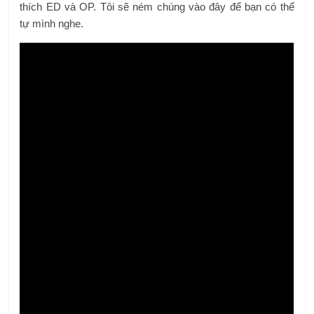
thích ED và OP. Tôi sẽ ném chúng vào đây để bạn có thể
tự mình nghe.