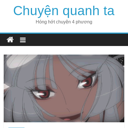
Skip
Chuyện quanh ta
to
content
Hóng hớt chuyện 4 phương