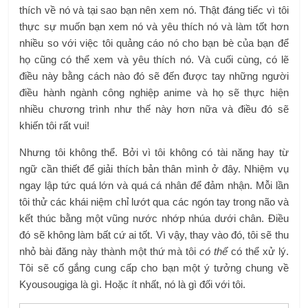
thích về nó và tại sao bạn nên xem nó. Thật đáng tiếc vì tôi
thực sự muốn bạn xem nó và yêu thích nó và làm tốt hơn
nhiều so với việc tôi quảng cáo nó cho bạn bè của bạn để
họ cũng có thể xem và yêu thích nó. Và cuối cùng, có lẽ
điều này bằng cách nào đó sẽ đến được tay những người
điều hành ngành công nghiệp anime và họ sẽ thực hiện
nhiều chương trình như thế này hơn nữa và điều đó sẽ
khiến tôi rất vui!
Nhưng tôi không thể. Bởi vì tôi không có tài năng hay từ
ngữ cần thiết để giải thích bản thân mình ở đây. Nhiệm vụ
ngay lập tức quá lớn và quá cá nhân để đảm nhận. Mỗi lần
tôi thử các khái niệm chỉ lướt qua các ngón tay trong não và
kết thúc bằng một vũng nước nhớp nhúa dưới chân. Điều
đó sẽ không làm bất cứ ai tốt. Vì vậy, thay vào đó, tôi sẽ thu
nhỏ bài đăng này thành một thứ mà tôi
có thể
có thể xử lý.
Tôi sẽ cố gắng cung cấp cho bạn một ý tưởng chung về
Kyousougiga là gì. Hoặc ít nhất, nó là gì đối với tôi.