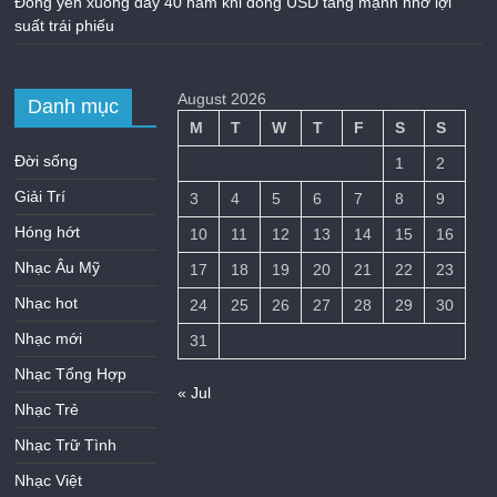
Đồng yên xuống đáy 40 năm khi đồng USD tăng mạnh nhờ lợi
suất trái phiếu
August 2026
Danh mục
M
T
W
T
F
S
S
Đời sống
1
2
Giải Trí
3
4
5
6
7
8
9
Hóng hớt
10
11
12
13
14
15
16
Nhạc Âu Mỹ
17
18
19
20
21
22
23
Nhạc hot
24
25
26
27
28
29
30
Nhạc mới
31
Nhạc Tổng Hợp
« Jul
Nhạc Trẻ
Nhạc Trữ Tình
Nhạc Việt