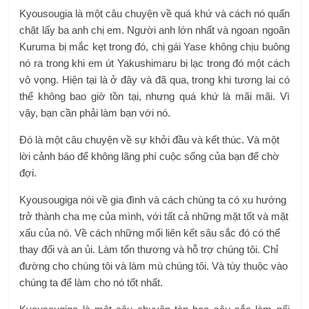
Kyousougia là một câu chuyện về quá khứ và cách nó quấn
chặt lấy ba anh chị em. Người anh lớn nhất và ngoan ngoãn
Kuruma bị mắc kẹt trong đó, chị gái Yase không chịu buông
nó ra trong khi em út Yakushimaru bị lạc trong đó một cách
vô vọng. Hiện tại là ở đây và đã qua, trong khi tương lai có
thể không bao giờ tồn tại, nhưng quá khứ là mãi mãi. Vì
vậy, bạn cần phải làm bạn với nó.
Đó là một câu chuyện về sự khởi đầu và kết thúc. Và một
lời cảnh báo để không lãng phí cuộc sống của bạn để chờ
đợi.
Kyousougiga nói về gia đình và cách chúng ta có xu hướng
trở thành cha mẹ của mình, với tất cả những mặt tốt và mặt
xấu của nó. Về cách những mối liên kết sâu sắc đó có thể
thay đổi và an ủi. Làm tổn thương và hỗ trợ chúng tôi. Chỉ
đường cho chúng tôi và làm mù chúng tôi. Và tùy thuộc vào
chúng ta để làm cho nó tốt nhất.