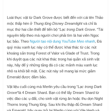
Loài thực vật từ Dark Grove được biết đến với cái tên Thảo
mộc thấp hèn ở
Thung lũng Disney Dreamlight
và chỉ là
mục thứ hai cần thiết để tiến bộ “
Lạc trong Dark Grove
. “Tài
nguyên tiếp theo mà người chơi phải tìm là hai viên Ngọc
lục bảo. Theo
Người tạo nội dung YouTube
Mẹo nhanh
, Đá
quý màu xanh lục này có thể được khai thác từ các nút
khoáng sản trong Forest of Valor và Glade of Trust. Trong
khi duyệt qua các nút khai thác trong hai quần xã sinh vật
này, hãy để ý những tảng đá có các mảnh màu xanh lục
nhô ra khỏi bề mặt. Các nút này sẽ mang lại mức giảm
Emerald được đảm bảo.
Vật liệu cuối cùng mà Merlin yêu cầu trong “
Lạc trong Dark
Grove
“là 4 Dream Shard. Bạn có thể lấy Dream Shard từ
việc đào các ụ đất, cho sinh vật rừng ăn hoặc thu dọn Night
Thorns trong Thung lũng. Sau khi thu thập đủ Dream Shard
và Emerald, hãy quay trở lại Merlin cùng với Vile Herb và