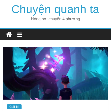
Skip
Chuyện quanh ta
to
content
Hóng hớt chuyện 4 phương
Giải Trí