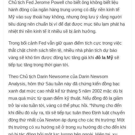
Chủ tịch Fed Jerome Powell cho biết ông không biết liệu
hành động của ngân hàng trung ương có đẩy nền kinh tế
Mỹ vào suy thoái hay không, nhưng ông lưu ý rằng người
tiêu dùng nên chuẩn bị vì để đạt được mục tiêu lạm phát hạ
nhiệt thì nền kinh tế ít nhiều sẽ bị ảnh hưởng.
Trong bối cảnh Fed vẫn giữ quan điểm tích cực trong việc
thắt chặt chính sách tiền tệ, nhiều nhà phân tích dự báo
vàng sẽ khó tìm được động lực tăng giá khi
đô la Mỹ
sẽ
tiếp tục tăng trong thời gian tới.
Theo Chủ tịch Darin Newsome của Darin Newsom
Analysis, hôm thứ Sáu tuần này đã chứng kiến ​​đồng bạc
xanh đạt mức cao nhất kể từ tháng 5 năm 2002 mặc dù bị
mua quá mức từ quan điểm kỹ thuật. Nếu đồng đô la giảm
trở lại vào tuần tới, vàng có thể phục hồi. “Nhưng cho đến
khi điều đó xảy ra, tôi sẽ tiếp tục tuân theo Định luật chuyển
động thứ nhất của Newton áp dụng cho các thị trường: Một
thị trường có xu hướng sẽ ở trong xu hướng đó cho đến khi
nó bị tác động bởi một lực lượng bên ngoài. Hiện tại, xu