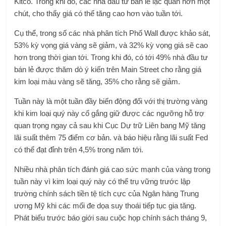
Kitco. Trong khi đó, các nhà đầu tư bán lẻ lạc quan hơn một
chút, cho thấy giá có thể tăng cao hơn vào tuần tới.
Cụ thể, trong số các nhà phân tích Phố Wall được khảo sát,
53% kỳ vọng giá vàng sẽ giảm, và 32% kỳ vọng giá sẽ cao
hơn trong thời gian tới. Trong khi đó, có tới 49% nhà đầu tư
bán lẻ được thăm dò ý kiến ​​trên Main Street cho rằng giá
kim loại màu vàng sẽ tăng, 35% cho rằng sẽ giảm.
Tuần này là một tuần đầy biến động đối với thị trường vàng
khi kim loại quý này cố gắng giữ được các ngưỡng hỗ trợ
quan trọng ngay cả sau khi Cục Dự trữ Liên bang Mỹ tăng
lãi suất thêm 75 điểm cơ bản. và báo hiệu rằng lãi suất Fed
có thể đạt đỉnh trên 4,5% trong năm tới.
Nhiều nhà phân tích đánh giá cao sức mạnh của vàng trong
tuần này vì kim loại quý này có thể trụ vững trước lập
trường chính sách tiền tệ tích cực của Ngân hàng Trung
ương Mỹ khi các mối đe dọa suy thoái tiếp tục gia tăng.
Phát biểu trước báo giới sau cuộc họp chính sách tháng 9,