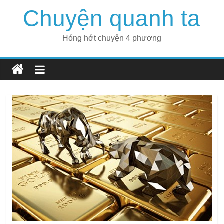
Skip
Chuyện quanh ta
to
content
Hóng hớt chuyện 4 phương