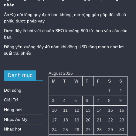
nhân
Ấn Độ nới lỏng quy định bán khống, mở rộng gần gấp đôi số cổ
phiếu được phép vay
Dưới đây là bài viết chuẩn SEO khoảng 800 từ theo yêu cầu của
bạn.
Đồng yên xuống đáy 40 năm khi đồng USD tăng mạnh nhờ lợi
suất trái phiếu
August 2026
Danh mục
M
T
W
T
F
S
S
Đời sống
1
2
Giải Trí
3
4
5
6
7
8
9
Hóng hớt
10
11
12
13
14
15
16
Nhạc Âu Mỹ
17
18
19
20
21
22
23
Nhạc hot
24
25
26
27
28
29
30