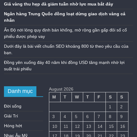
Giá vàng thu hẹp đà giảm tuần nhờ lực mua bắt đáy
Ngân hàng Trung Quốc đồng loạt dừng giao dịch vàng cá
nhân
Ấn Độ nới lỏng quy định bán khống, mở rộng gần gấp đôi số cổ
phiếu được phép vay
Dưới đây là bài viết chuẩn SEO khoảng 800 từ theo yêu cầu của
bạn.
Đồng yên xuống đáy 40 năm khi đồng USD tăng mạnh nhờ lợi
suất trái phiếu
August 2026
Danh mục
M
T
W
T
F
S
S
Đời sống
1
2
Giải Trí
3
4
5
6
7
8
9
Hóng hớt
10
11
12
13
14
15
16
Nhạc Âu Mỹ
17
18
19
20
21
22
23