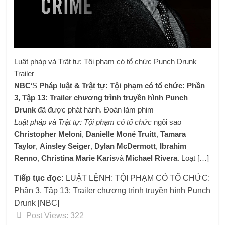
Luật pháp và Trật tự: Tội phạm có tổ chức Punch Drunk
Trailer —
NBC
‘S
Pháp luật & Trật tự: Tội phạm có tổ chức: Phần
3, Tập 13: Trailer chương trình truyền hình Punch
Drunk
đã được phát hành. Đoàn làm phim
Luật pháp và Trật tự: Tội phạm có tổ chức
ngôi sao
Christopher Meloni
,
Danielle Moné Truitt
,
Tamara
Taylor
,
Ainsley Seiger
,
Dylan McDermott
,
Ibrahim
Renno
,
Christina Marie Karis
và
Michael Rivera
. Loạt […]
Tiếp tục đọc:
LUẬT LỆNH: TỘI PHẠM CÓ TỔ CHỨC:
Phần 3, Tập 13: Trailer chương trình truyền hình Punch
Drunk [NBC]
Post Views:
322