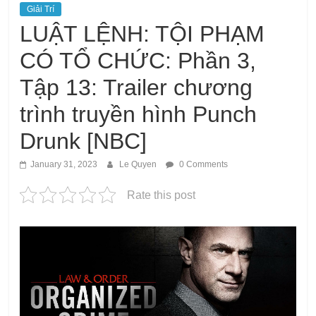
Giải Trí
LUẬT LỆNH: TỘI PHẠM
CÓ TỔ CHỨC: Phần 3,
Tập 13: Trailer chương
trình truyền hình Punch
Drunk [NBC]
January 31, 2023
Le Quyen
0 Comments
Rate this post