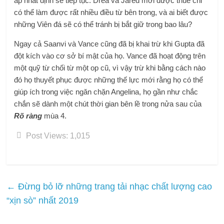
áp nhất định sẽ tiếp tục. Drea và Jared mới được thuê chỉ
có thể làm được rất nhiều điều từ bên trong, và ai biết được
những Viên đá sẽ có thể tránh bị bắt giữ trong bao lâu?
Ngay cả Saanvi và Vance cũng đã bị khai trừ khi Gupta đã
đột kích vào cơ sở bí mật của họ. Vance đã hoạt động trên
một quỹ từ chối từ một op cũ, vì vậy trừ khi bằng cách nào
đó họ thuyết phục được những thế lực mới rằng họ có thể
giúp ích trong việc ngăn chặn Angelina, họ gần như chắc
chắn sẽ dành một chút thời gian bên lề trong nửa sau của
Rõ ràng
mùa 4.
Post Views:
1,015
←
Đừng bỏ lỡ những trang tải nhạc chất lượng cao
“xịn sò” nhất 2019