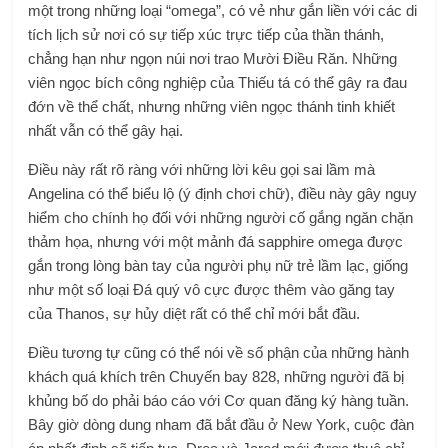
một trong những loại “omega”, có vẻ như gắn liền với các di
tích lịch sử nơi có sự tiếp xúc trực tiếp của thần thánh,
chẳng hạn như ngọn núi nơi trao Mười Điều Răn. Những
viên ngọc bích công nghiệp của Thiếu tá có thể gây ra đau
đớn về thể chất, nhưng những viên ngọc thánh tinh khiết
nhất vẫn có thể gây hại.
Điều này rất rõ ràng với những lời kêu gọi sai lầm mà
Angelina có thể biểu lộ (ý định chơi chữ), điều này gây nguy
hiểm cho chính họ đối với những người cố gắng ngăn chặn
thảm họa, nhưng với một mảnh đá sapphire omega được
gắn trong lòng bàn tay của người phụ nữ trẻ lầm lạc, giống
như một số loại Đá quý vô cực được thêm vào găng tay
của Thanos, sự hủy diệt rất có thể chỉ mới bắt đầu.
Điều tương tự cũng có thể nói về số phận của những hành
khách quá khích trên Chuyến bay 828, những người đã bị
khủng bố do phải báo cáo với Cơ quan đăng ký hàng tuần.
Bây giờ dòng dung nham đã bắt đầu ở New York, cuộc đàn