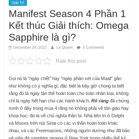
Giải Trí
Manifest Season 4 Phần 1
Kết thúc Giải thích: Omega
Sapphire là gì?
December 24, 2022
Le Quyen
0 Comments
Rate this post
Gọi nó là “ngày chết” hay “ngày phán xét của Maat” gần
như không có ý nghĩa gì, đặc biệt là bây giờ chúng ta biết
rằng đó là ngày tận thế hoàn toàn cho toàn nhân loại, không
chỉ là ngày hết hạn cho các hành khách.
Rõ ràng
đã chứng
minh ở đây trong mùa 4 rằng nó không phải về tôn giáo hay
khoa học; đó là về chủ nghĩa thần bí. Nhà tiên tri ở Delphi
và Moses trên núi Sinai có các vị thần hoàn toàn khác
nhau, và các Freemasons, những người dường như đã bảo
vệ viên đá sapphire omega ở New York trong nhiều thế kỷ,