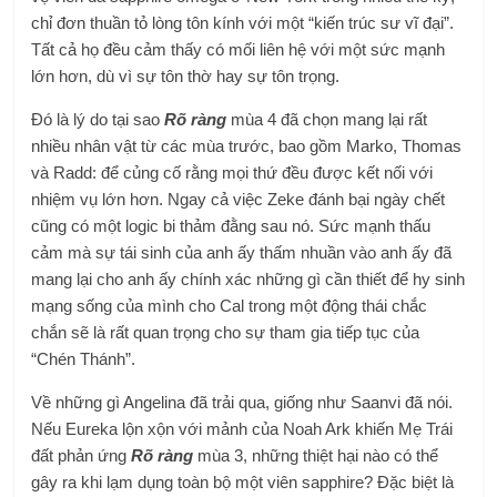
chỉ đơn thuần tỏ lòng tôn kính với một “kiến trúc sư vĩ đại”.
Tất cả họ đều cảm thấy có mối liên hệ với một sức mạnh
lớn hơn, dù vì sự tôn thờ hay sự tôn trọng.
Đó là lý do tại sao
Rõ ràng
mùa 4 đã chọn mang lại rất
nhiều nhân vật từ các mùa trước, bao gồm Marko, Thomas
và Radd: để củng cố rằng mọi thứ đều được kết nối với
nhiệm vụ lớn hơn. Ngay cả việc Zeke đánh bại ngày chết
cũng có một logic bi thảm đằng sau nó. Sức mạnh thấu
cảm mà sự tái sinh của anh ấy thấm nhuần vào anh ấy đã
mang lại cho anh ấy chính xác những gì cần thiết để hy sinh
mạng sống của mình cho Cal trong một động thái chắc
chắn sẽ là rất quan trọng cho sự tham gia tiếp tục của
“Chén Thánh”.
Về những gì Angelina đã trải qua, giống như Saanvi đã nói.
Nếu Eureka lộn xộn với mảnh của Noah Ark khiến Mẹ Trái
đất phản ứng
Rõ ràng
mùa 3, những thiệt hại nào có thể
gây ra khi lạm dụng toàn bộ một viên sapphire? Đặc biệt là