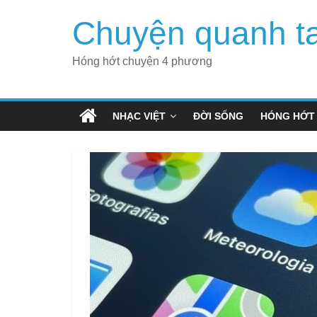
Skip
Chuyện quanh t
to
content
Hóng hớt chuyện 4 phương
NHẠC VIỆT
ĐỜI SỐNG
HÓNG HỚT