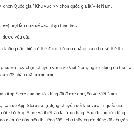
 chọn Quốc gia / Khu vực >> chọn quốc gia là Việt Nam.
ree) một lần nữa để xác nhận thao tác.
ân được yêu cầu.
n không cần thiết có thể được bỏ qua
chẳng hạn như số thẻ tín
h phố. Với tùy chọn chuyển vùng về Việt Nam, người dùng có thể tra
ệt Nam để nhập mã tương ứng.
khoản App Store của người dùng đã được chuyển về Việt Nam.
, sau đó App Store sẽ tự động chuyển đổi khu vực từ quốc gia
oát khỏi App Store và thiết lập lại ứng dụng. Sau đó, người dùng
iao diện lúc này hiển thị tiếng Việt, cho thấy người dùng đã chuyển