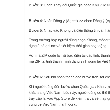
Bước 3
: Chọn Thay đổi Quốc gia hoặc Khu vực >>
Bước 4
: Nhấn Đồng ý (Agree) >> chọn Đồng ý (Ag
Bước 5
: Nhấp vào Không và điền thông tin cá nh
Trong trường hợp người dùng chọn Không, thông ti
dụng / thẻ ghi nợ và tiết kiệm thời gian hoạt động.
Với mã ZIP code là mã bưu điện tại các tỉnh, thàn
mã ZIP tại tỉnh thành mình đang sinh sống tại Vi
Bước 6
: Sau khi hoàn thành các bước trên, tài 
Khi người dùng đến bước chọn Quốc gia / Khu vực
khác sang Việt Nam. Lúc này, người dùng có thể th
truy cập lại vào App Store để kiểm tra và sẽ thấy g
vùng về Việt Nam thành công.