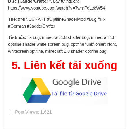
Đức | JadderCrafter
“, Lấy từ nguồn:
https://www.youtube.com/watch?v=7wmFdLekW54
Thẻ:
#MINECRAFT #OptifineShaderMod #Bug #Fix
#German #JadderCrafter
Từ khóa:
fix bug, minecraft 1.8 shader bug, minecraft 1.8
optifine shader white screen bug, optifine funktioniert nicht,
whitecreen optifine, minecraft 1.8 shader optifine bug
5.
Liên kết tải xuống
Post Views:
1,621