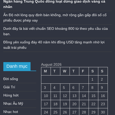
Ngân hàng Trung Quốc đồng loạt dừng giao dịch vàng cá
nhân
Ấn Độ nới lỏng quy định bán khống, mở rộng gần gấp đôi số cổ
phiếu được phép vay
Dưới đây là bài viết chuẩn SEO khoảng 800 từ theo yêu cầu của
bạn.
Đồng yên xuống đáy 40 năm khi đồng USD tăng mạnh nhờ lợi
suất trái phiếu
August 2026
Danh mục
M
T
W
T
F
S
S
Đời sống
1
2
Giải Trí
3
4
5
6
7
8
9
Hóng hớt
10
11
12
13
14
15
16
Nhạc Âu Mỹ
17
18
19
20
21
22
23
Nhạc hot
24
25
26
27
28
29
30