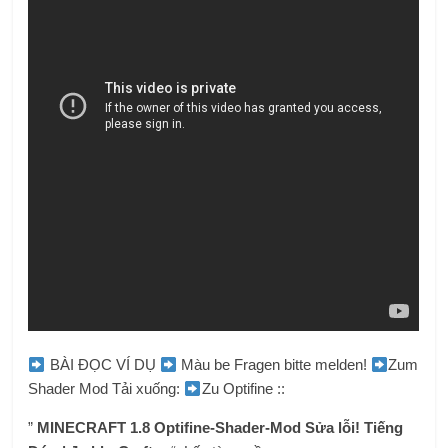
BÀI ĐỌC VÍ DỤ
Màu be Fragen bitte melden!
Zum
Shader Mod Tải xuống:
Zu Optifine ::
”
MINECRAFT 1.8 Optifine-Shader-Mod Sửa lỗi! Tiếng