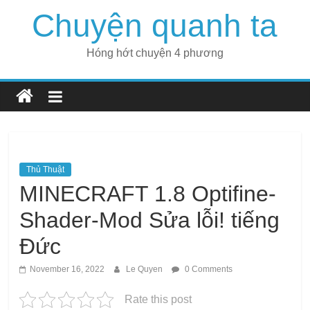
Skip
Chuyện quanh ta
to
content
Hóng hớt chuyện 4 phương
Thủ Thuật
MINECRAFT 1.8 Optifine-
Shader-Mod Sửa lỗi! tiếng
Đức
November 16, 2022
Le Quyen
0 Comments
Rate this post