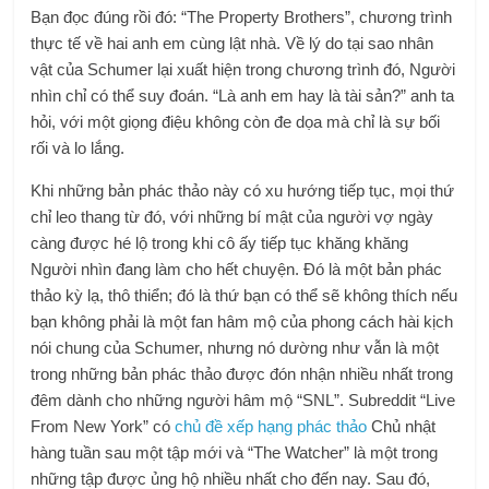
Bạn đọc đúng rồi đó: “The Property Brothers”, chương trình
thực tế về hai anh em cùng lật nhà. Về lý do tại sao nhân
vật của Schumer lại xuất hiện trong chương trình đó, Người
nhìn chỉ có thể suy đoán. “Là anh em hay là tài sản?” anh ta
hỏi, với một giọng điệu không còn đe dọa mà chỉ là sự bối
rối và lo lắng.
Khi những bản phác thảo này có xu hướng tiếp tục, mọi thứ
chỉ leo thang từ đó, với những bí mật của người vợ ngày
càng được hé lộ trong khi cô ấy tiếp tục khăng khăng
Người nhìn đang làm cho hết chuyện. Đó là một bản phác
thảo kỳ lạ, thô thiển; đó là thứ bạn có thể sẽ không thích nếu
bạn không phải là một fan hâm mộ của phong cách hài kịch
nói chung của Schumer, nhưng nó dường như vẫn là một
trong những bản phác thảo được đón nhận nhiều nhất trong
đêm dành cho những người hâm mộ “SNL”. Subreddit “Live
From New York” có
chủ đề xếp hạng phác thảo
Chủ nhật
hàng tuần sau một tập mới và “The Watcher” là một trong
những tập được ủng hộ nhiều nhất cho đến nay. Sau đó,