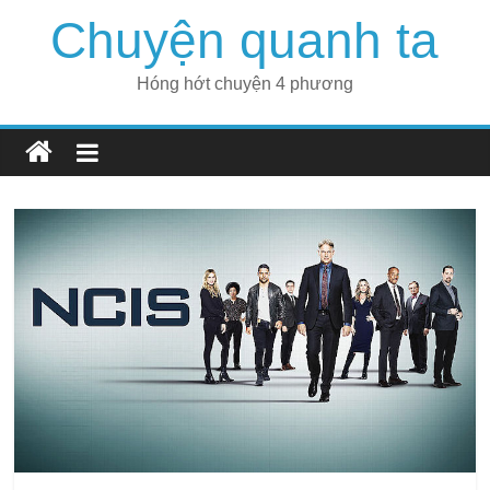
Skip
Chuyện quanh ta
to
content
Hóng hớt chuyện 4 phương