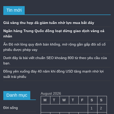
Tin mới
Giá vàng thu hẹp đà giảm tuần nhờ lực mua bắt đáy
Ngân hàng Trung Quốc đồng loạt dừng giao dịch vàng cá
nhân
Ấn Độ nới lỏng quy định bán khống, mở rộng gần gấp đôi số cổ
phiếu được phép vay
Dưới đây là bài viết chuẩn SEO khoảng 800 từ theo yêu cầu của
bạn.
Đồng yên xuống đáy 40 năm khi đồng USD tăng mạnh nhờ lợi
suất trái phiếu
August 2026
Danh mục
M
T
W
T
F
S
S
Đời sống
1
2