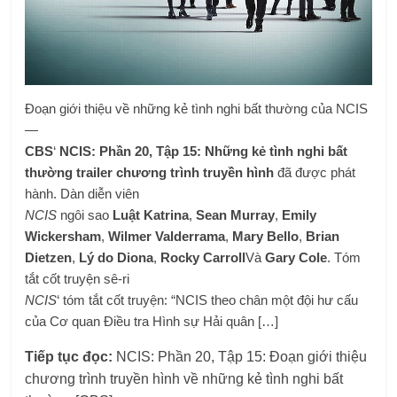
Đoạn giới thiệu về những kẻ tình nghi bất thường của NCIS
—
CBS
‘
NCIS: Phần 20, Tập 15: Những kẻ tình nghi bất
thường
trailer chương trình truyền hình
đã được phát
hành. Dàn diễn viên
NCIS
ngôi sao
Luật Katrina
,
Sean Murray
,
Emily
Wickersham
,
Wilmer Valderrama
,
Mary Bello
,
Brian
Dietzen
,
Lý do Diona
,
Rocky Carroll
Và
Gary Cole
. Tóm
tắt cốt truyện sê-ri
NCIS
‘ tóm tắt cốt truyện: “NCIS theo chân một đội hư cấu
của Cơ quan Điều tra Hình sự Hải quân […]
Tiếp tục đọc:
NCIS: Phần 20, Tập 15: Đoạn giới thiệu
chương trình truyền hình về những kẻ tình nghi bất