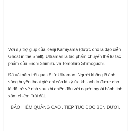
Với sự trợ giúp của Kenji Kamiyama (được cho là đạo diễn
Ghost in the Shell), Ultraman là tác phẩm chuyển thể từ tác
phẩm của Eiichi Shimizu và Tomohiro Shimoguchi.
Đã vài năm trôi qua kể từ Ultraman, Người khổng lồ ánh
sáng huyền thoại giờ chỉ còn là ký ức khi anh ta được cho
là đã trở về nhà sau khi chiến đấu với người ngoài hành tinh
xâm chiếm Trái đất.
BẢO HIỂM QUẢNG CÁO . TIẾP TỤC ĐỌC BÊN DƯỚI.