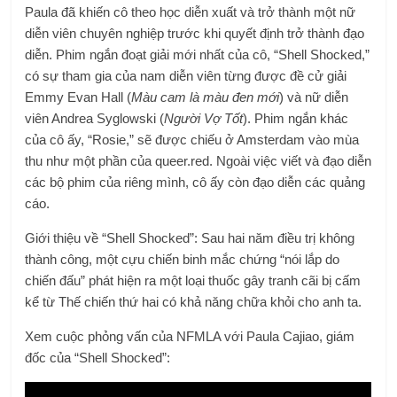
Paula đã khiến cô theo học diễn xuất và trở thành một nữ
diễn viên chuyên nghiệp trước khi quyết định trở thành đạo
diễn. Phim ngắn đoạt giải mới nhất của cô, “Shell Shocked,”
có sự tham gia của nam diễn viên từng được đề cử giải
Emmy Evan Hall (
Màu cam là màu đen mới
) và nữ diễn
viên Andrea Syglowski (
Người Vợ Tốt
). Phim ngắn khác
của cô ấy, “Rosie,” sẽ được chiếu ở Amsterdam vào mùa
thu như một phần của queer.red. Ngoài việc viết và đạo diễn
các bộ phim của riêng mình, cô ấy còn đạo diễn các quảng
cáo.
Giới thiệu về “Shell Shocked”: Sau hai năm điều trị không
thành công, một cựu chiến binh mắc chứng “nói lắp do
chiến đấu” phát hiện ra một loại thuốc gây tranh cãi bị cấm
kể từ Thế chiến thứ hai có khả năng chữa khỏi cho anh ta.
Xem cuộc phỏng vấn của NFMLA với Paula Cajiao, giám
đốc của “Shell Shocked”: