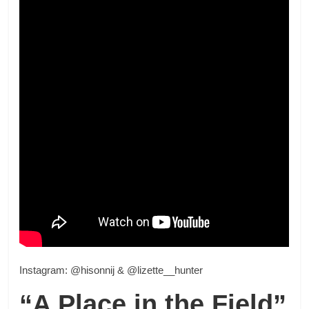
Instagram: @hisonnij & @lizette__hunter
“A Place in the Field”