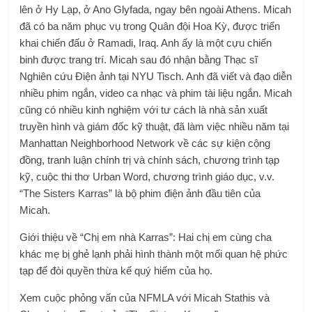
lên ở Hy Lạp, ở Ano Glyfada, ngay bên ngoài Athens. Micah
đã có ba năm phục vụ trong Quân đội Hoa Kỳ, được triển
khai chiến đấu ở Ramadi, Iraq. Anh ấy là một cựu chiến
binh được trang trí. Micah sau đó nhận bằng Thạc sĩ
Nghiên cứu Điện ảnh tại NYU Tisch. Anh đã viết và đạo diễn
nhiều phim ngắn, video ca nhạc và phim tài liệu ngắn. Micah
cũng có nhiều kinh nghiệm với tư cách là nhà sản xuất
truyền hình và giám đốc kỹ thuật, đã làm việc nhiều năm tại
Manhattan Neighborhood Network về các sự kiện cộng
đồng, tranh luận chính trị và chính sách, chương trình tạp
kỹ, cuộc thi thơ Urban Word, chương trình giáo dục, v.v.
“The Sisters Karras” là bộ phim điện ảnh đầu tiên của
Micah.
Giới thiệu về “Chị em nhà Karras”: Hai chị em cùng cha
khác mẹ bị ghẻ lạnh phải hình thành một mối quan hệ phức
tạp để đòi quyền thừa kế quý hiếm của họ.
Xem cuộc phỏng vấn của NFMLA với Micah Stathis và