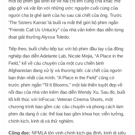
một bộ phim gia đình kể về hai chị em cùng cha khác mẹ
gặp gỡ và vật lộn với những ước nguyện cuối cùng của
người cha bị ghẻ lạnh của họ sau cái chết của ông. Trước
‘The Sisters Karras’ là buổi ra mắt thế giới bộ phim ngắn
“Friends Call Us Unlucky” của nhà văn kiêm đạo diễn từng
đoạt giải thưởng Alyssa Toledo.
Tiếp theo, buổi chiều tiếp tục với bộ phim đầu tay của đồng
nghiệp đạo diễn Adelante Lab, Nicole Mejia, “A Place in the
Field,” kể về câu chuyện của một cựu chiến binh
Afghanistan đang xử lý và thương tiếc cái chết của người
bạn thân nhất của mình. “A Place in the Field” cũng có
trước phim ngắn “Til It Blooms,” một bài thiền tuyệt đẹp về
nỗi đau của nhà văn kiêm đạo diễn Wendy Xu. Sau đó, buổi
tối kết thúc với InFocus: Veteran Cinema Shorts, một
chương trình bao gồm các câu chuyện và phong cách làm
phim đa dạng ở các thể loại bao gồm khoa học viễn tưởng,
chính kịch, kinh dị và thử nghiệm.
Cũng đọc:
NFMLA tôn vinh chính kịch gia đình, kinh dị siêu