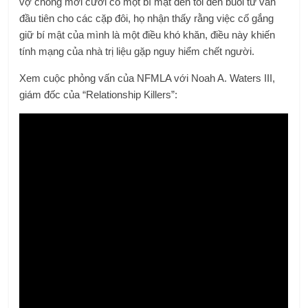
vợ chồng mới cưới có một bí mật đen tối đến buổi tư vấn
đầu tiên cho các cặp đôi, họ nhận thấy rằng việc cố gắng
giữ bí mật của mình là một điều khó khăn, điều này khiến
tính mạng của nhà trị liệu gặp nguy hiểm chết người.
Xem cuộc phỏng vấn của NFMLA với Noah A. Waters III,
giám đốc của “Relationship Killers”: