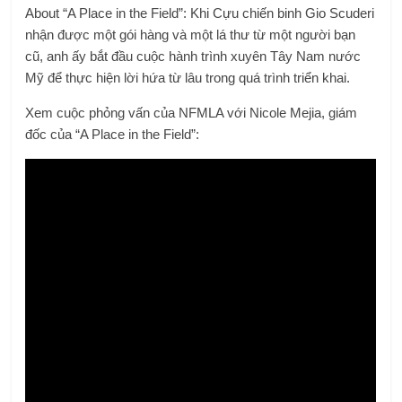
About “A Place in the Field”: Khi Cựu chiến binh Gio Scuderi
nhận được một gói hàng và một lá thư từ một người bạn
cũ, anh ấy bắt đầu cuộc hành trình xuyên Tây Nam nước
Mỹ để thực hiện lời hứa từ lâu trong quá trình triển khai.
Xem cuộc phỏng vấn của NFMLA với Nicole Mejia, giám
đốc của “A Place in the Field”: