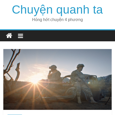
Skip
Chuyện quanh ta
to
content
Hóng hớt chuyện 4 phương