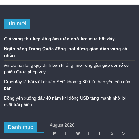
Tin mới
Giá vàng thu hẹp đà giảm tuần nhờ lực mua bắt đáy
Ngân hàng Trung Quốc đồng loạt dừng giao dịch vàng cá
nhân
Ấn Độ nới lỏng quy định bán khống, mở rộng gần gấp đôi số cổ
phiếu được phép vay
Dưới đây là bài viết chuẩn SEO khoảng 800 từ theo yêu cầu của
bạn.
Đồng yên xuống đáy 40 năm khi đồng USD tăng mạnh nhờ lợi
suất trái phiếu
August 2026
Danh mục
M
T
W
T
F
S
S