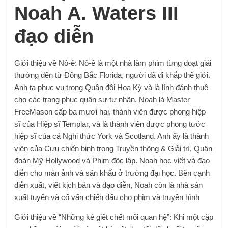
Noah A. Waters III
đạo diễn
Giới thiệu về Nô-ê: Nô-ê là một nhà làm phim từng đoạt giải
thưởng đến từ Đông Bắc Florida, người đã đi khắp thế giới.
Anh ta phục vụ trong Quân đội Hoa Kỳ và là lính đánh thuê
cho các trang phục quân sự tư nhân. Noah là Master
FreeMason cấp ba mươi hai, thành viên được phong hiệp
sĩ của Hiệp sĩ Templar, và là thành viên được phong tước
hiệp sĩ của cả Nghi thức York và Scotland. Anh ấy là thành
viên của Cựu chiến binh trong Truyền thông & Giải trí, Quân
đoàn Mỹ Hollywood và Phim độc lập. Noah học viết và đạo
diễn cho màn ảnh và sân khấu ở trường đại học. Bên cạnh
diễn xuất, viết kịch bản và đạo diễn, Noah còn là nhà sản
xuất tuyến và cố vấn chiến đấu cho phim và truyền hình
Giới thiệu về “Những kẻ giết chết mối quan hệ”: Khi một cặp