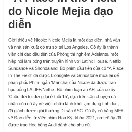
do Nicole Mejia đạo
diễn
Giới thiệu về Nicole: Nicole Mejia là một đạo diễn, nhà văn
và nhà sản xuất có trụ sở tại Los Angeles. Cô ấy là thành
viên chỉ đạo đầu tiên của Phòng thí nghiệm Adelante, một
hiệp hội làm bóng trên truyền hình với Latinx House, Netflix,
Sundance và Shondaland. Bộ phim đầu tiên của cô “A Place
In The Field” đã được Lionsgate và Grindstone mua lại để
phân phối. Phim ngắn ‘Mancha’ của Nicole đã được trao
học bổng LALIFF/Netflix. Bộ phim luận án AFI của cô ấy
‘Cuộc đời tôi dừng lại ở tuổi 15’, dựa trên câu chuyện cá
nhân của cô ấy về việc chữa lành khỏi lạm dụng tình dục,
đã giành được giải thưởng Di sản ASC. Cô ấy có bằng MFA
về Đạo diễn từ Viện phim Hoa Kỳ, khóa 2021, nơi cô ấy đã
được trao Học bổng Audi dành cho phụ nữ.