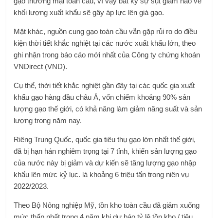
gạo thương mại toàn cầu, vì vậy bất kỳ sự sụt giảm nào về
khối lượng xuất khẩu sẽ gây áp lực lên giá gạo.
Mặt khác, nguồn cung gạo toàn cầu vẫn gặp rủi ro do điều
kiện thời tiết khắc nghiệt tại các nước xuất khẩu lớn, theo
ghi nhận trong báo cáo mới nhất của Công ty chứng khoán
VNDirect (VND).
Cụ thể, thời tiết khắc nghiệt gần đây tại các quốc gia xuất
khẩu gạo hàng đầu châu Á, vốn chiếm khoảng 90% sản
lượng gạo thế giới, có khả năng làm giảm năng suất và sản
lượng trong năm nay.
Riêng Trung Quốc, quốc gia tiêu thụ gạo lớn nhất thế giới,
đã bị hạn hán nghiêm trọng tại 7 tỉnh, khiến sản lượng gạo
của nước này bị giảm và dự kiến ​​sẽ tăng lượng gạo nhập
khẩu lên mức kỷ lục. là khoảng 6 triệu tấn trong niên vụ
2022/2023.
Theo Bộ Nông nghiệp Mỹ, tồn kho toàn cầu đã giảm xuống
mức thấp nhất trong 4 năm khi dự báo tỷ lệ tồn kho / tiêu