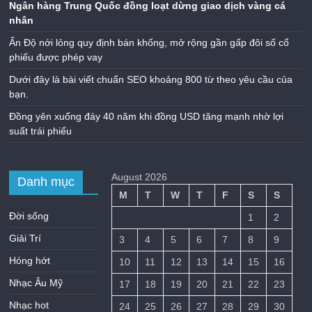
Ngân hàng Trung Quốc đồng loạt dừng giao dịch vàng cá
nhân
Ấn Độ nới lỏng quy định bán khống, mở rộng gần gấp đôi số cổ
phiếu được phép vay
Dưới đây là bài viết chuẩn SEO khoảng 800 từ theo yêu cầu của
bạn.
Đồng yên xuống đáy 40 năm khi đồng USD tăng mạnh nhờ lợi
suất trái phiếu
August 2026
Danh mục
M
T
W
T
F
S
S
Đời sống
1
2
Giải Trí
3
4
5
6
7
8
9
Hóng hớt
10
11
12
13
14
15
16
Nhạc Âu Mỹ
17
18
19
20
21
22
23
Nhạc hot
24
25
26
27
28
29
30