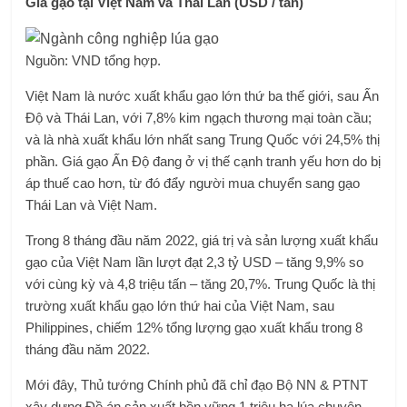
Giá gạo tại Việt Nam và Thái Lan (USD / tấn)
Nguồn: VND tổng hợp.
Việt Nam là nước xuất khẩu gạo lớn thứ ba thế giới, sau Ấn
Độ và Thái Lan, với 7,8% kim ngạch thương mại toàn cầu;
và là nhà xuất khẩu lớn nhất sang Trung Quốc với 24,5% thị
phần. Giá gạo Ấn Độ đang ở vị thế cạnh tranh yếu hơn do bị
áp thuế cao hơn, từ đó đẩy người mua chuyển sang gạo
Thái Lan và Việt Nam.
Trong 8 tháng đầu năm 2022, giá trị và sản lượng xuất khẩu
gạo của Việt Nam lần lượt đạt 2,3 tỷ USD – tăng 9,9% so
với cùng kỳ và 4,8 triệu tấn – tăng 20,7%. Trung Quốc là thị
trường xuất khẩu gạo lớn thứ hai của Việt Nam, sau
Philippines, chiếm 12% tổng lượng gạo xuất khẩu trong 8
tháng đầu năm 2022.
Mới đây, Thủ tướng Chính phủ đã chỉ đạo Bộ NN & PTNT
xây dựng Đề án sản xuất bền vững 1 triệu ha lúa chuyên