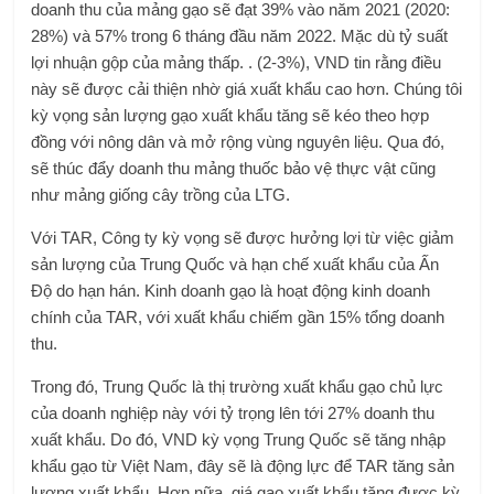
doanh thu của mảng gạo sẽ đạt 39% vào năm 2021 (2020:
28%) và 57% trong 6 tháng đầu năm 2022. Mặc dù tỷ suất
lợi nhuận gộp của mảng thấp. . (2-3%), VND tin rằng điều
này sẽ được cải thiện nhờ giá xuất khẩu cao hơn. Chúng tôi
kỳ vọng sản lượng gạo xuất khẩu tăng sẽ kéo theo hợp
đồng với nông dân và mở rộng vùng nguyên liệu. Qua đó,
sẽ thúc đẩy doanh thu mảng thuốc bảo vệ thực vật cũng
như mảng giống cây trồng của LTG.
Với TAR, Công ty kỳ vọng sẽ được hưởng lợi từ việc giảm
sản lượng của Trung Quốc và hạn chế xuất khẩu của Ấn
Độ do hạn hán. Kinh doanh gạo là hoạt động kinh doanh
chính của TAR, với xuất khẩu chiếm gần 15% tổng doanh
thu.
Trong đó, Trung Quốc là thị trường xuất khẩu gạo chủ lực
của doanh nghiệp này với tỷ trọng lên tới 27% doanh thu
xuất khẩu. Do đó, VND kỳ vọng Trung Quốc sẽ tăng nhập
khẩu gạo từ Việt Nam, đây sẽ là động lực để TAR tăng sản
lượng xuất khẩu. Hơn nữa, giá gạo xuất khẩu tăng được kỳ