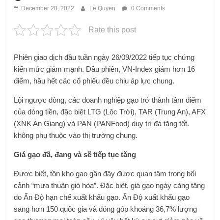
December 20, 2022
Le Quyen
0 Comments
Rate this post
Phiên giao dịch đầu tuần ngày 26/09/2022 tiếp tục chứng
kiến ​​mức giảm mạnh. Đầu phiên, VN-Index giảm hơn 16
điểm, hầu hết các cổ phiếu đều chịu áp lực chung.
Lội ngược dòng, các doanh nghiệp gạo trở thành tâm điểm
của dòng tiền, đặc biệt LTG (Lộc Trời), TAR (Trung An), AFX
(XNK An Giang) và PAN (PANFood) duy trì đà tăng tốt.
không phụ thuộc vào thị trường chung.
Giá gạo đã, đang và sẽ tiếp tục tăng
Được biết, tồn kho gạo gần đây được quan tâm trong bối
cảnh “mưa thuận gió hòa”. Đặc biệt, giá gạo ngày càng tăng
do Ấn Độ hạn chế xuất khẩu gạo. Ấn Độ xuất khẩu gạo
sang hơn 150 quốc gia và đóng góp khoảng 36,7% lượng