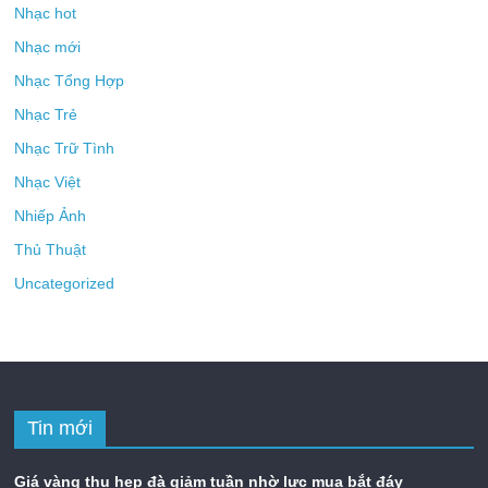
Nhạc hot
Nhạc mới
Nhạc Tổng Hợp
Nhạc Trẻ
Nhạc Trữ Tình
Nhạc Việt
Nhiếp Ảnh
Thủ Thuật
Uncategorized
Tin mới
Giá vàng thu hẹp đà giảm tuần nhờ lực mua bắt đáy