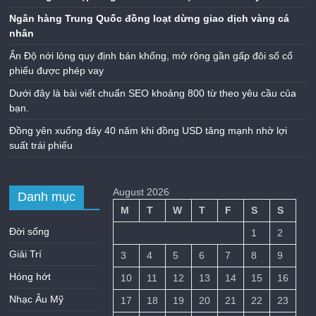
Ngân hàng Trung Quốc đồng loạt dừng giao dịch vàng cá
nhân
Ấn Độ nới lỏng quy định bán khống, mở rộng gần gấp đôi số cổ
phiếu được phép vay
Dưới đây là bài viết chuẩn SEO khoảng 800 từ theo yêu cầu của
bạn.
Đồng yên xuống đáy 40 năm khi đồng USD tăng mạnh nhờ lợi
suất trái phiếu
August 2026
Danh mục
M
T
W
T
F
S
S
Đời sống
1
2
Giải Trí
3
4
5
6
7
8
9
Hóng hớt
10
11
12
13
14
15
16
Nhạc Âu Mỹ
17
18
19
20
21
22
23