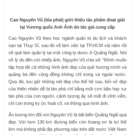
Cao
Nguyên Vũ (bìa phải) giới thiệu tác phẩm đoạt giải
tại Vương quốc Anh Ảnh do tác giả cung cấp
Cao Nguyên Vũ theo học ngành quản trị du lịch và khách
sạn tại Thụy Sĩ, sau đó về làm việc tại TP.HCM vài năm rồi
về quê làm quản lý tại một công ty dược ở Quảng Ngãi. Nói
về lý do đến với nhiếp ảnh, Nguyên Vũ chia sẻ: “Mình muốn
tập hợp tất cả những hình ảnh đẹp của quê hương mình và
quảng bá đến cộng đồng không chỉ trong và ngoài nước.
Qua đó, lưu giữ những nét đẹp cho thế hệ sau, bởi vẻ đẹp
của thiên nhiên dễ bị tàn phá chỉ bằng một cơn bão hay sự
tàn phá của con người, cảnh tượng ấy sẽ mất đi vĩnh viễn,
chỉ còn trong ký ức hoài cổ. và thông qua hình ảnh.
Ấn tượng lớn đối với Nguyên Vũ là bãi biển Quảng Ngãi quá
đẹp. Với hơn 130 km đường biển còn hoang sơ là lợi thế
lớn mà không phải địa phương nào trên đất nước Việt Nam