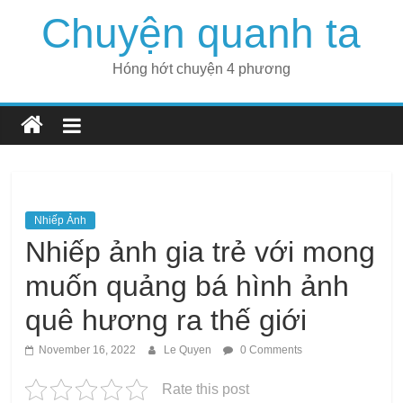
Skip
Chuyện quanh ta
to
content
Hóng hớt chuyện 4 phương
Nhiếp Ảnh
Nhiếp ảnh gia trẻ với mong
muốn quảng bá hình ảnh
quê hương ra thế giới
November 16, 2022
Le Quyen
0 Comments
Rate this post