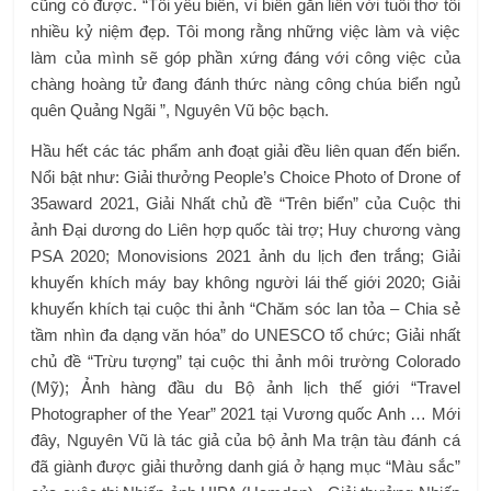
cũng có được. “Tôi yêu biển, vì biển gắn liền với tuổi thơ tôi
nhiều kỷ niệm đẹp. Tôi mong rằng những việc làm và việc
làm của mình sẽ góp phần xứng đáng với công việc của
chàng hoàng tử đang đánh thức nàng công chúa biển ngủ
quên Quảng Ngãi ”, Nguyên Vũ bộc bạch.
Hầu hết các tác phẩm anh đoạt giải đều liên quan đến biển.
Nổi bật như: Giải thưởng People’s Choice Photo of Drone of
35award 2021, Giải Nhất chủ đề “Trên biển” của Cuộc thi
ảnh Đại dương do Liên hợp quốc tài trợ; Huy chương vàng
PSA 2020; Monovisions 2021 ảnh du lịch đen trắng; Giải
khuyến khích máy bay không người lái thế giới 2020; Giải
khuyến khích tại cuộc thi ảnh “Chăm sóc lan tỏa – Chia sẻ
tầm nhìn đa dạng văn hóa” do UNESCO tổ chức; Giải nhất
chủ đề “Trừu tượng” tại cuộc thi ảnh môi trường Colorado
(Mỹ); Ảnh hàng đầu du
Bộ ảnh lịch thế giới “Travel
Photographer of the Year” 2021 tại Vương quốc Anh … Mới
đây, Nguyên Vũ là tác giả của bộ ảnh Ma trận tàu đánh cá
đã giành được giải thưởng danh giá ở hạng mục “Màu sắc”