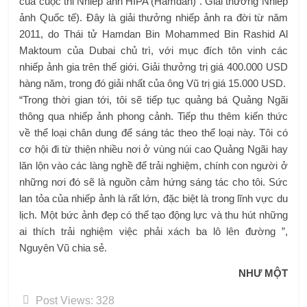
của cuộc thi Nhiếp ảnh HIPA (Hamdan) . Giải thưởng Nhiếp
ảnh Quốc tế). Đây là giải thưởng nhiếp ảnh ra đời từ năm
2011, do Thái tử Hamdan Bin Mohammed Bin Rashid Al
Maktoum của Dubai chủ trì, với mục đích tôn vinh các
nhiếp ảnh gia trên thế giới. Giải thưởng trị giá 400.000 USD
hàng năm, trong đó giải nhất của ông Vũ trị giá 15.000 USD.
“Trong thời gian tới, tôi sẽ tiếp tục quảng bá Quảng Ngãi
thông qua nhiếp ảnh phong cảnh. Tiếp thu thêm kiến ​​thức
về thể loại chân dung để sáng tác theo thể loại này. Tôi có
cơ hội đi từ thiện nhiều nơi ở vùng núi cao Quảng Ngãi hay
lăn lộn vào các làng nghề để trải nghiệm, chính con người ở
những nơi đó sẽ là nguồn cảm hứng sáng tác cho tôi. Sức
lan tỏa của nhiếp ảnh là rất lớn, đặc biệt là trong lĩnh vực du
lịch. Một bức ảnh đẹp có thể tạo động lực và thu hút những
ai thích trải nghiệm việc phải xách ba lô lên đường ”,
Nguyên Vũ chia sẻ.
NHƯ MỘT
Post Views:
328