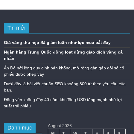
Tin mới
Giá vàng thu hẹp đà giảm tuần nhờ lực mua bắt đáy
Ngân hàng Trung Quốc đồng loạt dừng giao dịch vàng cá
nhân
Ấn Độ nới lỏng quy định bán khống, mở rộng gần gấp đôi số cổ
phiếu được phép vay
Dưới đây là bài viết chuẩn SEO khoảng 800 từ theo yêu cầu của
bạn.
Đồng yên xuống đáy 40 năm khi đồng USD tăng mạnh nhờ lợi
suất trái phiếu
August 2026
Danh mục
M
T
W
T
F
S
S