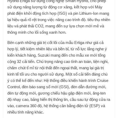
Hybrid Ertiga sử dụng công nghệ Smart Hybrid, cho phép
sử dụng năng lượng từ động cơ xăng, kết hợp với Máy
phát điện khởi động tích hợp (ISG) và pin Lithium-Ion mang
lại hiệu quả rõ rệt trong việc nâng cao trình độ. tiêu thụ nhiên
liệu và phát thải CO2, mang đến sự lựa chọn mới mẻ và
thông minh cho lối sống xanh hơn.
Bên cạnh những giá trị cốt lõi của mẫu Ertiga như giá cả
hợp lý, tiết kiệm nhiên liệu và bền bỉ, từ nỗ lực lắng nghe ý
kiến ​​khách hàng, Suzuki mang đến cho mẫu xe mới tổng
cộng 32 cải tiến. Chú trọng nâng cao tính an toàn, tiện nghi,
chăm chút tỉ mỉ từ nội thất đến ngoại thất, mang lại giá trị
kinh tế tối ưu cho người sử dụng. Một số cải tiến đáng chú
ý có thể kể đến như: Hệ thống điều khiển hành trình Cruise
Control, đèn báo sang số mới (GSI), đèn dẫn đường mới,
đèn tự động mới, gương chiếu hậu gập điện mới, ăng-ten
độ nhạy cao, bảng hiển thị thông tin, cầu sau tự động cửa ra
vào, camera 360 độ, hệ thống cân bằng điện tử (ESP) và
nhiều tính năng khác.