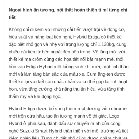
Ngoại hình ấn tượng, nội thất hoàn thiện tỉ mỉ từng chi
tiết
Không chỉ đi kèm với những cải tiến vượt trội về động cơ,
hiệu suất và hàng loạt tiện nghi, Hybrid Ertiga có thiết kế
đặc biệt nhỏ gọn và nhẹ với trọng lượng chỉ 1.130kg, cùng
nhiều cải tiến từ bên ngoài đến bên trong. Vô lăng mới với
thiết kế mạ crôm cùng các họa tiết nổi bật mạnh mẽ, thổi
hồn vào Ertiga Hybrid một luồng sinh khí mới, một tinh thần
mới và làm tăng bản sắc của mẫu xe. Cụm ăng-ten được
thiết kế lại với kết cấu chắc chắn và có thể gập lại linh hoạt
hơn, vừa tăng cường khả năng thu tín hiệu, vừa tăng tính
thẩm mỹ và khí động học.
Hybrid Ertiga được bổ sung thêm một đường viền chrome
mới trên cửa hậu, tạo ấn tượng mạnh về thị giác. Logo
Hybrid ở phía sau, đánh dấu sự chuyển mình của công
nghệ Suzuki Smart Hybrid thân thiện với môi trường và tiết
kiệm nhiên liệu. Từng chi tiết nhỏ cũng được chăm chút và