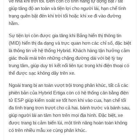
về nhà khi trời tối. Đèn còn có tính năng tự động bật / tắt
giúp tăng độ an toàn và tiện lợi cho người lái, hạn chế tình
trạng quên bật đèn khi trời tối hoặc khi xe đi vào đường
hầm.
Sự tiện lợi còn được gia tăng khi Bảng hiển thị thông tin
(MID) hiển thị đa dạng và trực quan hơn các chỉ số, đặc biệt
là thông tin về hệ thống Hybrid. Khách hàng tận hưởng cảm
giác thoải mái trên những chặng đường dài với bệ tỳ tay
trung tâm, giúp duy trì kết nối liên tục trong khi điện thoại có
thể được sạc không dây trên xe.
Ngoài trang bị an toàn vượt trội trong phân khúc, tất cả các
phiên bản của Hybrid Ertiga còn có hệ thống cân bằng điện
tử ESP giúp kiểm soát xe tốt hơn khi vào cua, hạn chế tối
đa tình trạng trơn trượt cho cả hai. bánh trước và bánh sau,
giúp người lái an tâm hơn trên mọi địa hình. Đặc biệt, xe
được trang bị cảm biến lùi, một tính năng hoàn toàn không
có trên nhiều mẫu xe cùng phân khúc.