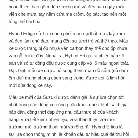
hoàn thiện, bao gồm đèn sương mù và đèn ban ngày mới,
viền che mưa, tay nắm cửa mạ crôm, ốp bậc, tạo nên một
tổng thể hài hòa.
Hybrid Ertiga sở hữu cách phối màu nội thất mới, lấy xám
và đen làm chủ đạo, mang đến sự tươi trẻ và thể thao. Mẫu
xe được trang bị ốp nhựa vân carbon thay thế cho ốp nhựa
vân gỗ trước đây. Ngoài ra, Hybrid Ertiga cả phiên bản số
sàn và số tự động đều được cung cấp với 6 màu ngoại thất.
Đặc biệt, mẫu xe được bổ sung thêm màu đỏ sẫm (đỏ đậm
êm dịu) mang phong cách sang trọng, được coi là linh hồn
mới của dòng xe này.
Mẫu xe mới của Suzuki được đánh giá là sự lựa chọn tốt
nhất trong các dòng xe cùng phân khúc nhờ chính sách giá
hấp dẫn, đồng thời đáp ứng nhu cầu thực tế của khách
hàng, vừa tiết kiệm nhiên liệu, vừa thân thiện với môi
trường. môi trường thoải mái và rộng rãi. Hybrid Ertiga là
sự lựa chọn thông minh, là khoản đầu tư hiệu quả để thu hồi