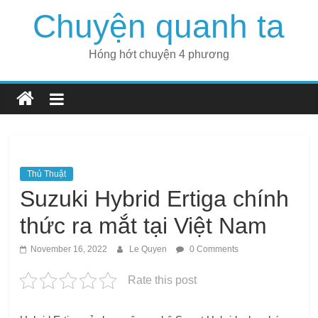
Skip
Chuyện quanh ta
to
content
Hóng hớt chuyện 4 phương
Thủ Thuật
Suzuki Hybrid Ertiga chính
thức ra mắt tại Việt Nam
November 16, 2022
Le Quyen
0 Comments
Rate this post