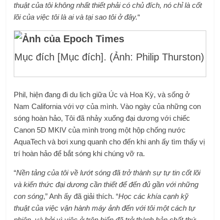
thuật của tôi không nhất thiết phải có chủ đích, nó chỉ là cốt
lõi của việc tôi là ai và tại sao tôi ở đây.
“
Mục đích [Mục đích]. (Ảnh: Philip Thurston)
Phil, hiện đang đi du lịch giữa Úc và Hoa Kỳ, và sống ở
Nam California với vợ của mình. Vào ngày của những con
sóng hoàn hảo,
Tôi đã nhảy xuống đại dương
với chiếc
Canon 5D MKIV của mình trong một hộp chống nước
AquaTech và bơi xung quanh cho đến khi anh ấy tìm thấy vị
trí hoàn hảo để bắt sóng khi chúng vỡ ra.
“
Nền tảng của tôi về lướt sóng đã trở thành sự tự tin cốt lõi
và kiến ​​thức đại dương cần thiết để đến đủ gần với những
con sóng
,” Anh ấy đã giải thích. “
Học các khía cạnh kỹ
thuật của việc vận hành máy ảnh đến với tôi một cách tự
nhiên, và bởi vì việc ở trên biển đã trở thành bản chất thứ