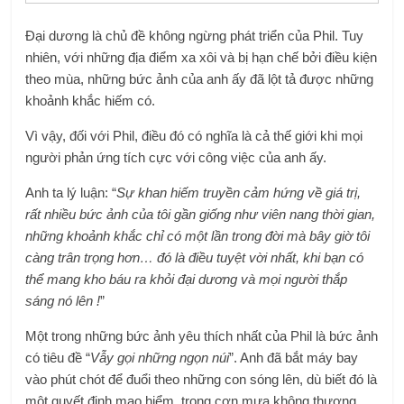
Đại dương là chủ đề không ngừng phát triển của Phil. Tuy
nhiên, với những địa điểm xa xôi và bị hạn chế bởi điều kiện
theo mùa, những bức ảnh của anh ấy đã lột tả được những
khoảnh khắc hiếm có.
Vì vậy, đối với Phil, điều đó có nghĩa là cả thế giới khi mọi
người phản ứng tích cực với công việc của anh ấy.
Anh ta lý luận: “
Sự khan hiếm truyền cảm hứng về giá trị,
rất nhiều bức ảnh của tôi gần giống như viên nang thời gian,
những khoảnh khắc chỉ có một lần trong đời mà bây giờ tôi
càng trân trọng hơn… đó là điều tuyệt vời nhất, khi bạn có
thể mang kho báu ra khỏi đại dương và mọi người thắp
sáng nó lên !
”
Một trong những bức ảnh yêu thích nhất của Phil là bức ảnh
có tiêu đề “
Vẫy gọi những ngọn núi
”.
Anh đã bắt máy bay
vào phút chót để đuổi theo những con sóng lên, dù biết đó là
một quyết định mạo hiểm, trong cơn mưa không thương