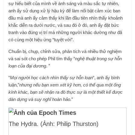
sự hiểu biết của mình về ánh sáng và màu sắc tự nhiên,
anh ấy sử dụng xử lý hậu kỳ để làm nổi bật cảm xúc ban
đầu mà anh ấy cảm thấy khi lần đầu tiên nhìn thấy khoảnh
khắc diễn ra dưới nước, và sau đó ở đó,
anh ấy đặt bức
tranh vào đúng vị trí
mà những người khác dường như đã
có cùng một hiệu ứng “tuyệt vời”.
Chuẩn bị, chụp, chỉnh sửa, phân tích và nhiều thử nghiệm
và sai sót cho phép Phil tìm thấy “
nghệ thuật trong sự hỗn
loạn của đại dương
. ”
“
Mọi người học cách nhìn thấy sự hỗn loạn
“, anh ấy bình
luận,”
nhưng nếu bạn xem xét kỹ hơn, có thể qua một ống
kính khác, bạn sẽ nhận ra đó thực sự là một thiết kế được
dàn dựng và suy nghĩ hoàn hảo.
”
The Hydra. (Ảnh: Philip Thurston)