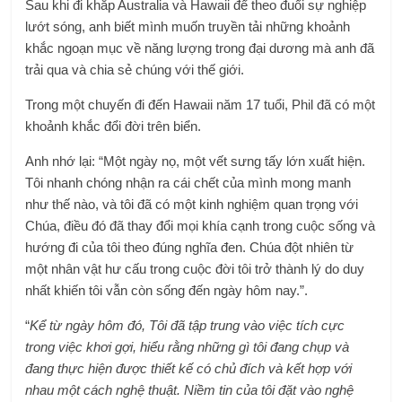
Sau khi đi khắp Australia và Hawaii để theo đuổi sự nghiệp
lướt sóng, anh biết mình muốn truyền tải những khoảnh
khắc ngoạn mục về năng lượng trong đại dương mà anh đã
trải qua và chia sẻ chúng với thế giới.
Trong một chuyến đi đến Hawaii năm 17 tuổi, Phil đã có một
khoảnh khắc đổi đời trên biển.
Anh nhớ lại: “Một ngày nọ, một vết sưng tấy lớn xuất hiện.
Tôi nhanh chóng nhận ra cái chết của mình mong manh
như thế nào, và tôi đã có một kinh nghiệm quan trọng với
Chúa, điều đó đã thay đổi mọi khía cạnh trong cuộc sống và
hướng đi của tôi theo đúng nghĩa đen.
Chúa đột nhiên từ
một nhân vật hư cấu trong cuộc đời tôi trở thành lý do duy
nhất khiến tôi vẫn còn sống đến ngày hôm nay.
”.
“
Kể từ ngày hôm đó,
Tôi đã tập trung vào việc tích cực
trong việc khơi gợi,
hiểu rằng những gì tôi đang chụp và
đang thực hiện được thiết kế có chủ đích và kết hợp với
nhau một cách nghệ thuật. Niềm tin của tôi đặt vào nghệ