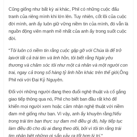
Cũng giống như bất kỳ ai khác, Phil có những cuộc đấu
tranh của riêng mình khi lớn lên. Tuy nhiên, cốt lõi của cuộc
đời mình, anh ấy luôn giữ vững niềm tin của mình, đó vẫn là
nguồn động viên mạnh mẽ nhất của anh ấy trong suốt cuộc
đời.
“
Tôi luôn có niềm tin rằng cuộc gặp gỡ với Chúa là để trở
lại
với tất cả trái tim và linh hồn, tôi biết rằng Ngài yêu
thương và chăm sóc tôi như một cá nhân và một người con
trai, ngay cả trong số hàng tỷ linh hồn khác trên thế giới,
Ông
Phil nói với Đại Kỷ Nguyên.
Đối với những người đang theo đuổi nghệ thuật và cố gắng
giao tiếp thông qua nó, Phil cho biết ban đầu rất khó để
khiến mọi người xem hoặc cảm nhận nghệ thuật với niềm
đam mê giống như bạn. Vì vậy, anh ấy khuyên rằng:
Nếu
trong trái tim bạn thực sự đam mê điều gì đó, hãy tiếp tục
làm điều đó cho dù ai đang theo dõi, bởi vì tôi tin rằng trái
tim phân biệt những gì sắp xảy ra tốt hơn lý trí.
“