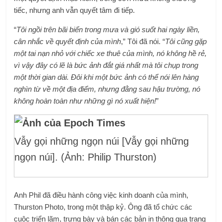
tiếc, nhưng anh vẫn quyết tâm đi tiếp.
“
Tôi ngồi trên bãi biển trong mưa và gió suốt hai ngày liền,
cân nhắc về quyết định của mình
,” Tôi đã nói. “
Tôi cũng gặp
một tai nạn nhỏ với chiếc xe thuê của mình, nó không hề rẻ,
vì vậy đây có lẽ là bức ảnh đắt giá nhất mà tôi chụp trong
một thời gian dài. Đôi khi một bức ảnh có thể nói lên hàng
nghìn từ về một địa điểm, nhưng đằng sau hậu trường, nó
không hoàn toàn như những gì nó xuất hiện!
”
Vẫy gọi những ngọn núi [Vẫy gọi những
ngọn núi]. (Ảnh: Philip Thurston)
Anh Phil đã điều hành công việc kinh doanh của mình,
Thurston Photo, trong một thập kỷ. Ông đã tổ chức các
cuộc triển lãm, trưng bày và bán các bản in thông qua
trang