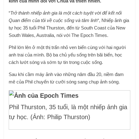
kính của mình đối với Chúa và thiên nhiên.
“
Trở thành nhiếp ảnh gia là một cách tuyệt vời để kết nối
Quan điểm của tôi
về cuộc sống và tâm linh
“, Nhiếp ảnh gia
tự học 35 tuổi Phil Thurston, đến từ South Coast của New
South Wales, Australia, nói với The Epoch Times.
Phil lớn lên ở một thị trấn nhỏ ven biển cùng với hai người
anh trai của mình. Bộ ba chủ yếu sống trên bãi biển, học
cách lướt sóng và sớm tự tin trong cuộc sống.
Sau khi cầm máy ảnh vào những năm đầu 20, niềm đam
mê của Phil chuyển từ cưỡi sóng sang chụp ảnh sóng.
Phil Thurston, 35 tuổi, là một nhiếp ảnh gia
tự học. (Ảnh: Philip Thurston)