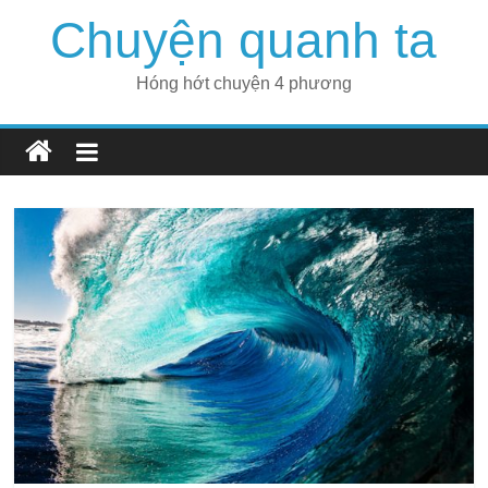
Skip
Chuyện quanh ta
to
content
Hóng hớt chuyện 4 phương