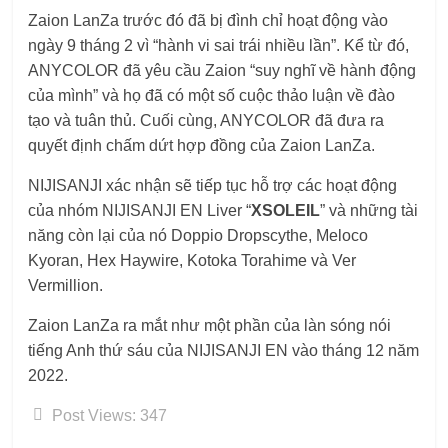
Zaion LanZa trước đó đã bị đình chỉ hoạt động vào
ngày 9 tháng 2 vì “hành vi sai trái nhiều lần”. Kể từ đó,
ANYCOLOR đã yêu cầu Zaion “suy nghĩ về hành động
của mình” và họ đã có một số cuộc thảo luận về đào
tạo và tuân thủ. Cuối cùng, ANYCOLOR đã đưa ra
quyết định chấm dứt hợp đồng của Zaion LanZa.
NIJISANJI xác nhận sẽ tiếp tục hỗ trợ các hoạt động
của nhóm NIJISANJI EN Liver “
XSOLEIL
” và những tài
năng còn lại của nó Doppio Dropscythe, Meloco
Kyoran, Hex Haywire, Kotoka Torahime và Ver
Vermillion.
Zaion LanZa ra mắt như một phần của làn sóng nói
tiếng Anh thứ sáu của NIJISANJI EN vào tháng 12 năm
2022.
Post Views:
347