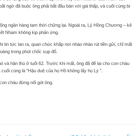
ất ngờ đã buộc ông phải bắt đầu bán với giá thấp, và cuối cùng bị
 thống ngân hàng tạm thời chững lại. Ngoài ra, Lý Hồng Chương – kẻ
yết Nham không kịp phản ứng.
 tin tức lan ra, quan chức khắp nơi nháo nhào rút tiền gửi, chỉ mất
oàng trong phút chốc sụp đổ.
và hận thù ở tuổi 62. Trước khi mất, ông đã để lại cho con cháu
 cuối cùng là “Hậu duệ của họ Hồ không lấy họ Lý ”.
con cháu đừng nối gót ông.