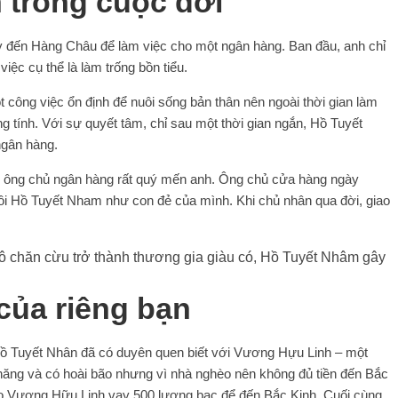
 trong cuộc đời
 đến Hàng Châu để làm việc cho một ngân hàng. Ban đầu, anh chỉ
việc cụ thể là làm trống bồn tiểu.
công việc ổn định để nuôi sống bản thân nên ngoài thời gian làm
g tính. Với sự quyết tâm, chỉ sau một thời gian ngắn, Hồ Tuyết
ngân hàng.
 ông chủ ngân hàng rất quý mến anh. Ông chủ cửa hàng ngày
uôi Hồ Tuyết Nham như con đẻ của mình. Khi chủ nhân qua đời, giao
của riêng bạn
Hồ Tuyết Nhân đã có duyên quen biết với Vương Hựu Linh – một
năng và có hoài bão nhưng vì nhà nghèo nên không đủ tiền đến Bắc
ho Vương Hữu Linh vay 500 lượng bạc để đến Bắc Kinh. Cuối cùng,