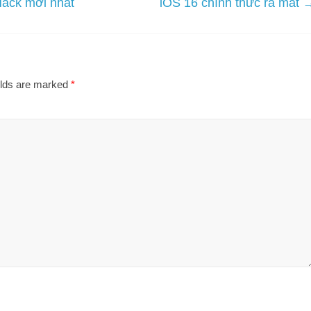
Hack mới nhất
iOS 16 chính thức ra mắt
elds are marked
*