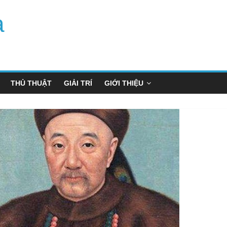
a
THỦ THUẬT
GIẢI TRÍ
GIỚI THIỆU