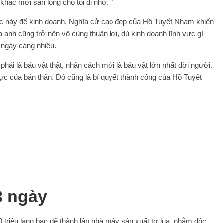
 khác mới sẵn lòng cho tôi đi nhờ. “
c này để kinh doanh. Nghĩa cử cao đẹp của Hồ Tuyết Nham khiến
anh cũng trở nên vô cùng thuận lợi, dù kinh doanh lĩnh vực gì
 ngày càng nhiều.
hải là báu vật thật, nhân cách mới là báu vật lớn nhất đời người.
c của bản thân. Đó cũng là bí quyết thành công của Hồ Tuyết
 3 ngày
riệu lạng bạc để thành lập nhà máy sản xuất tơ lụa, nhằm độc