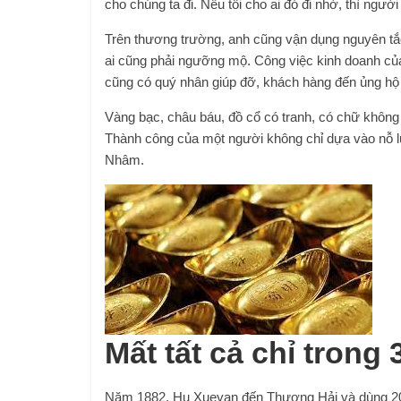
cho chúng ta đi. Nếu tôi cho ai đó đi nhờ, thì người
Trên thương trường, anh cũng vận dụng nguyên tắ
ai cũng phải ngưỡng mộ. Công việc kinh doanh của 
cũng có quý nhân giúp đỡ, khách hàng đến ủng hộ
Vàng bạc, châu báu, đồ cổ có tranh, có chữ không p
Thành công của một người không chỉ dựa vào nỗ lự
Nhâm.
Mất tất cả chỉ trong
Năm 1882, Hu Xueyan đến Thượng Hải và dùng 20 t