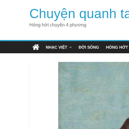
Skip
Chuyện quanh t
to
content
Hóng hớt chuyện 4 phương
NHẠC VIỆT
ĐỜI SỐNG
HÓNG HỚT