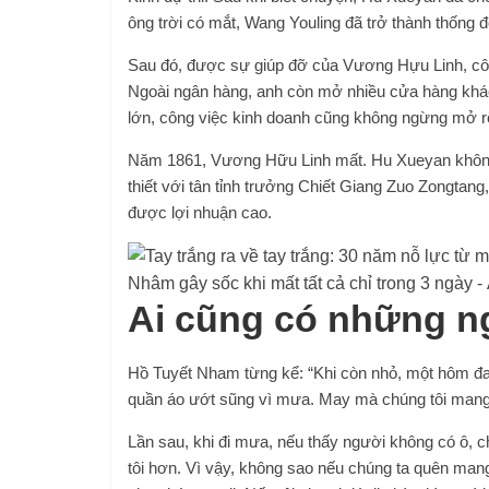
ông trời có mắt, Wang Youling đã trở thành thống 
Sau đó, được sự giúp đỡ của Vương Hựu Linh, cô
Ngoài ngân hàng, anh còn mở nhiều cửa hàng khá
lớn, công việc kinh doanh cũng không ngừng mở r
Năm 1861, Vương Hữu Linh mất. Hu Xueyan không c
thiết với tân tỉnh trưởng Chiết Giang Zuo Zongtang
được lợi nhuận cao.
Ai cũng có những n
Hồ Tuyết Nham từng kể: “Khi còn nhỏ, một hôm đ
quần áo ướt sũng vì mưa. May mà chúng tôi mang t
Lần sau, khi đi mưa, nếu thấy người không có ô, c
tôi hơn. Vì vậy, không sao nếu chúng ta quên mang