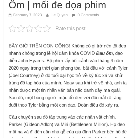
Ốm | mối đe dọa phim
February 7, 2023
Le Quyen
0 Comments
Rate this post
BÂY GIỜ TRÊN CON CÔNG! Không có gì trở nên tốt đẹp
nhanh chóng trong lễ hội đâm khóa COVID
Đau ốm
, đạo
diễn John Hyams. Bộ phim lấy bối cảnh vào tháng 4 năm
2020 ngay trong thời gian phong tỏa, bắt đầu với cảnh Tyler
(Joel Courtney) ở độ tuổi đại học trở về ký túc xá và khử
trùng đồ tạp hóa của mình. Ngay sau khi trở về nhà, anh ta
nhận được một tin nhắn văn bản nặc danh đầy ma quái.
Sau đó, một bóng người mặc đồ đen với đôi mắt rõ ràng
đuổi theo Tyler bằng một con dao. Đoán điều đó xảy ra.
Câu chuyện sau đó tập trung vào các nhân vật chính,
Parker (Gideon Adlon) và Miri (Bethlehem Million). Họ đeo
mặt nạ và đi đến căn nhà gỗ của gia đình Parker bên hồ để