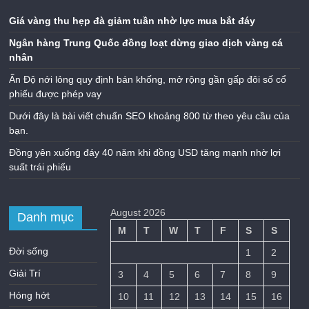
Giá vàng thu hẹp đà giảm tuần nhờ lực mua bắt đáy
Ngân hàng Trung Quốc đồng loạt dừng giao dịch vàng cá
nhân
Ấn Độ nới lỏng quy định bán khống, mở rộng gần gấp đôi số cổ
phiếu được phép vay
Dưới đây là bài viết chuẩn SEO khoảng 800 từ theo yêu cầu của
bạn.
Đồng yên xuống đáy 40 năm khi đồng USD tăng mạnh nhờ lợi
suất trái phiếu
August 2026
Danh mục
M
T
W
T
F
S
S
Đời sống
1
2
Giải Trí
3
4
5
6
7
8
9
Hóng hớt
10
11
12
13
14
15
16