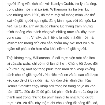
người đồng viết kịch bản với Katelyn Crabb, trợ lý của ông,
trong phần mới nhất
La hét
. Williamson là nhà biên kịch,
vào những năm 1990, đã thêm một số thông minh vào thể
loại kẻ giết người ngu ngốc đáng kinh ngạc với bản gốc
La
hét
. Kể từ đó, anh ấy đã có những lúc thăng trầm nhưng
thỉnh thoảng vẫn thành công với những mục tiêu đầy tham
vọng của mình. Vì vậy, danh tiếng là một nhà đổi mới mà
Williamson mang đến cho sản phẩm này, với một lời hứa
ngầm sẽ phát triển hơn nữa khái niệm kẻ giết người.
Thật không may, Williamson uể oải thực hiện một bản làm
lại của
lán máu
, chỉ với một lán tốt hơn. Chúng tôi được đối
xử với cùng một bộ trang phục toàn màu đen khập khiễng
dành cho kẻ giết người với chiếc mũ len và áo cao cổ được
kéo cao để chỉ lộ ra đôi mắt. Khi đạo diễn đình đám Ray
Dennis Steckler chạy khắp nơi trong bộ trang phục đó vào
năm 1971, điều đó đủ để giúp bộ phim đình đám của ông trở
thành một trong những bộ phim kinh dị tệ nhất từng được
thực hiện. Và điều này thậm chí còn không tốt bằng điều đó,