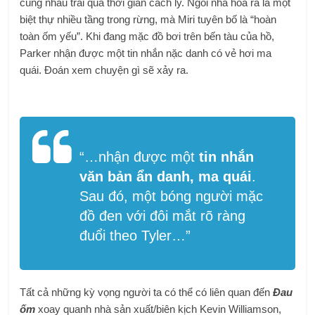
cùng nhau trải qua thời gian cách ly. Ngôi nhà hóa ra là một
biệt thự nhiều tầng trong rừng, mà Miri tuyên bố là “hoàn
toàn ốm yếu”. Khi đang mặc đồ bơi trên bến tàu của hồ,
Parker nhận được một tin nhắn nặc danh có vẻ hơi ma
quái. Đoán xem chuyện gì sẽ xảy ra.
“…
nhận được một
tin nhắn
văn bản ẩn danh, ma quái
.
Sau đó, một bóng người mặc
đồ đen với đôi mắt rõ ràng
đuổi theo Tyler…”
Tất cả những kỳ vọng người ta có thể có liên quan đến
Đau
ốm
xoay quanh nhà sản xuất/biên kịch Kevin Williamson,