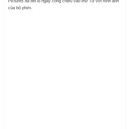
Pictures đã tiết lộ ngày công chiếu vào thứ Tư với hình ảnh
của bộ phim.