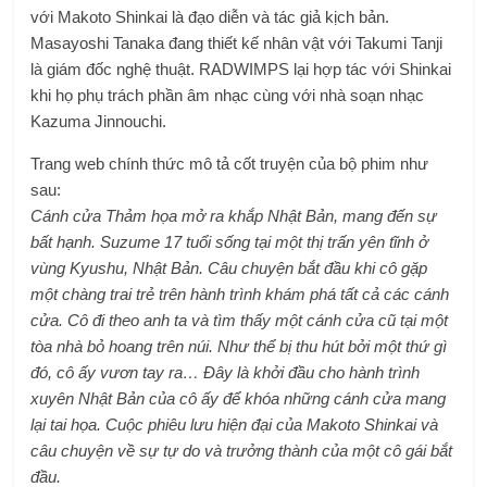
với Makoto Shinkai là đạo diễn và tác giả kịch bản.
Masayoshi Tanaka đang thiết kế nhân vật với Takumi Tanji
là giám đốc nghệ thuật. RADWIMPS lại hợp tác với Shinkai
khi họ phụ trách phần âm nhạc cùng với nhà soạn nhạc
Kazuma Jinnouchi.
Trang web chính thức mô tả cốt truyện của bộ phim như
sau:
Cánh cửa Thảm họa mở ra khắp Nhật Bản, mang đến sự
bất hạnh. Suzume 17 tuổi sống tại một thị trấn yên tĩnh ở
vùng Kyushu, Nhật Bản. Câu chuyện bắt đầu khi cô gặp
một chàng trai trẻ trên hành trình khám phá tất cả các cánh
cửa. Cô đi theo anh ta và tìm thấy một cánh cửa cũ tại một
tòa nhà bỏ hoang trên núi. Như thể bị thu hút bởi một thứ gì
đó, cô ấy vươn tay ra… Đây là khởi đầu cho hành trình
xuyên Nhật Bản của cô ấy để khóa những cánh cửa mang
lại tai họa. Cuộc phiêu lưu hiện đại của Makoto Shinkai và
câu chuyện về sự tự do và trưởng thành của một cô gái bắt
đầu.