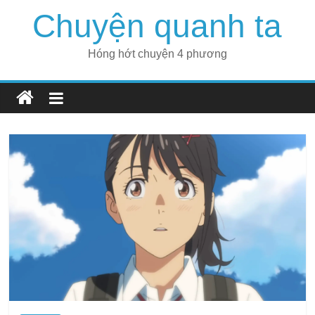
Skip
Chuyện quanh ta
to
content
Hóng hớt chuyện 4 phương