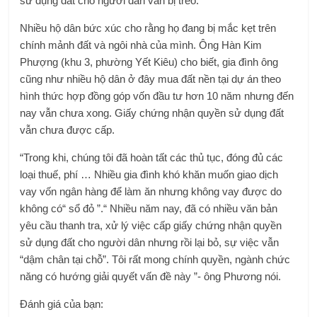
sử dụng đất cho người dân vẫn bị treo.
Nhiều hộ dân bức xúc cho rằng họ đang bị mắc kẹt trên
chính mảnh đất và ngôi nhà của mình. Ông Hàn Kim
Phượng (khu 3, phường Yết Kiêu) cho biết, gia đình ông
cũng như nhiều hộ dân ở đây mua đất nền tại dự án theo
hình thức hợp đồng góp vốn đầu tư hơn 10 năm nhưng đến
nay vẫn chưa xong. Giấy chứng nhận quyền sử dụng đất
vẫn chưa được cấp.
“Trong khi, chúng tôi đã hoàn tất các thủ tục, đóng đủ các
loại thuế, phí … Nhiều gia đình khó khăn muốn giao dịch
vay vốn ngân hàng để làm ăn nhưng không vay được do
không có“ sổ đỏ ”.“ Nhiều năm nay, đã có nhiều văn bản
yêu cầu thanh tra, xử lý việc cấp giấy chứng nhận quyền
sử dụng đất cho người dân nhưng rồi lại bỏ, sự việc vẫn
“dậm chân tại chỗ”. Tôi rất mong chính quyền, ngành chức
năng có hướng giải quyết vấn đề này ”- ông Phương nói.
Đánh giá của bạn: