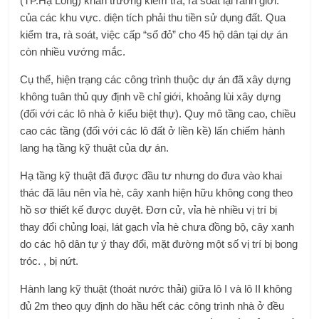
(TP.Hạ Long) khẩn trương kiểm tra, rà soát lại ranh giới.
của các khu vực. diện tích phải thu tiền sử dụng đất. Qua
kiểm tra, rà soát, việc cấp “sổ đỏ” cho 45 hộ dân tại dự án
còn nhiều vướng mắc.
Cụ thể, hiện trạng các công trình thuộc dự án đã xây dựng
không tuân thủ quy định về chỉ giới, khoảng lùi xây dựng
(đối với các lô nhà ở kiểu biệt thự). Quy mô tầng cao, chiều
cao các tầng (đối với các lô đất ở liền kề) lấn chiếm hành
lang hạ tầng kỹ thuật của dự án.
Hạ tầng kỹ thuật đã được đầu tư nhưng do đưa vào khai
thác đã lâu nên vỉa hè, cây xanh hiện hữu không cong theo
hồ sơ thiết kế được duyệt. Đơn cử, vỉa hè nhiều vị trí bị
thay đổi chủng loại, lát gạch vỉa hè chưa đồng bộ, cây xanh
do các hộ dân tự ý thay đổi, mặt đường một số vị trí bị bong
tróc. , bị nứt.
Hành lang kỹ thuật (thoát nước thải) giữa lô I và lô II không
đủ 2m theo quy định do hầu hết các công trình nhà ở đều