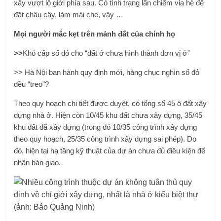
xây vượt lộ giới phía sau. Có tình trạng lấn chiếm vỉa hè để
đặt chậu cây, làm mái che, vây …
Mọi người mắc kẹt trên mảnh đất của chính họ
>>
Khó cấp sổ đỏ cho “đất ở chưa hình thành đơn vị ở”
>> Hà Nội ban hành quy định mới, hàng chục nghìn sổ đỏ
đều “treo”?
Theo quy hoạch chi tiết được duyệt, có tổng số 45 ô đất xây
dựng nhà ở. Hiện còn 10/45 khu đất chưa xây dựng, 35/45
khu đất đã xây dựng (trong đó 10/35 công trình xây dựng
theo quy hoạch, 25/35 công trình xây dựng sai phép). Do
đó, hiện tại hạ tầng kỹ thuật của dự án chưa đủ điều kiện để
nhận bàn giao.