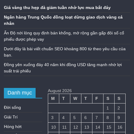
Giá vàng thu hẹp đà giảm tuần nhờ lực mua bắt đáy
Ngân hàng Trung Quốc đồng loạt dừng giao dịch vàng cá
nhân
Ấn Độ nới lỏng quy định bán khống, mở rộng gần gấp đôi số cổ
phiếu được phép vay
Dưới đây là bài viết chuẩn SEO khoảng 800 từ theo yêu cầu của
bạn.
Đồng yên xuống đáy 40 năm khi đồng USD tăng mạnh nhờ lợi
suất trái phiếu
August 2026
Danh mục
M
T
W
T
F
S
S
Đời sống
1
2
Giải Trí
3
4
5
6
7
8
9
Hóng hớt
10
11
12
13
14
15
16