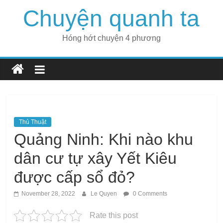
Skip
Chuyện quanh ta
to
content
Hóng hớt chuyện 4 phương
Thủ Thuật
Quảng Ninh: Khi nào khu
dân cư tự xây Yết Kiêu
được cấp sổ đỏ?
November 28, 2022
Le Quyen
0 Comments
Rate this post