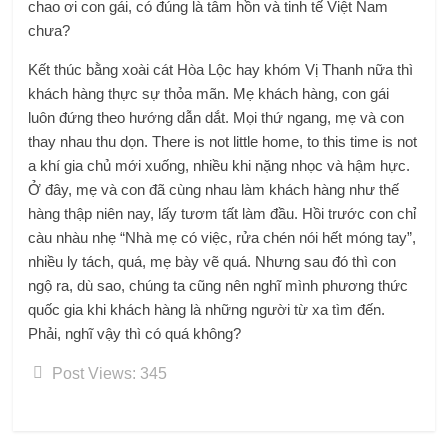
chao ơi con gái, có đúng là tâm hồn và tinh tế Việt Nam
chưa?
Kết thúc bằng xoài cát Hòa Lộc hay khóm Vị Thanh nữa thì
khách hàng thực sự thỏa mãn. Mẹ khách hàng, con gái
luôn đứng theo hướng dẫn dắt. Mọi thứ ngang, mẹ và con
thay nhau thu dọn. There is not little home, to this time is not
a khí gia chủ mới xuống, nhiều khi nặng nhọc và hậm hực.
Ở đây, mẹ và con đã cùng nhau làm khách hàng như thế
hàng thập niên nay, lấy tươm tất làm đầu. Hồi trước con chỉ
càu nhàu nhẹ “Nhà mẹ có việc, rửa chén nói hết móng tay”,
nhiều ly tách, quá, mẹ bày vẽ quá. Nhưng sau đó thì con
ngộ ra, dù sao, chúng ta cũng nên nghĩ mình phương thức
quốc gia khi khách hàng là những người từ xa tìm đến.
Phải, nghĩ vậy thì có quá không?
Post Views:
345