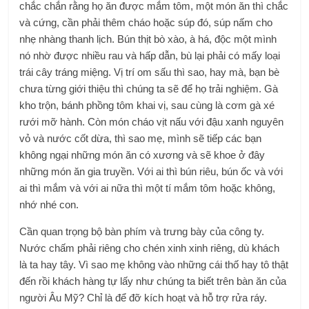
chắc chắn rằng họ ăn được mắm tôm, một món ăn thì chắc
và cứng, cần phải thêm cháo hoặc súp đó, súp nấm cho
nhẹ nhàng thanh lịch. Bún thịt bò xào, à há, độc một mình
nó nhờ được nhiều rau và hấp dẫn, bù lại phải có mấy loại
trái cây tráng miệng. Vị trí om sấu thì sao, hay mà, bạn bè
chưa từng giới thiệu thì chúng ta sẽ để họ trải nghiệm. Gà
kho trộn, bánh phồng tôm khai vị, sau cùng là cơm gà xé
rưới mỡ hành. Còn món cháo vịt nấu với đậu xanh nguyên
vỏ và nước cốt dừa, thì sao mẹ, mình sẽ tiếp các bạn
không ngại những món ăn có xương và sẽ khoe ở đây
những món ăn gia truyền. Với ai thì bún riêu, bún ốc và với
ai thì mắm và với ai nữa thì một tí mắm tôm hoặc không,
nhớ nhé con.
Cần quan trọng bộ bàn phím và trưng bày của công ty.
Nước chấm phải riêng cho chén xinh xinh riêng, dù khách
là ta hay tây. Vì sao mẹ không vào những cái thố hay tô thật
đến rồi khách hàng tự lấy như chúng ta biết trên bàn ăn của
người Âu Mỹ? Chỉ là để đỡ kích hoạt và hỗ trợ rửa ráy.