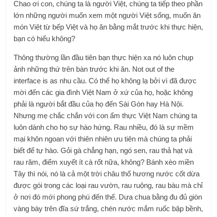
Chao ơi con, chúng ta là người Việt, chúng ta tiếp theo phần
lớn những người muốn xem một người Việt sống, muốn ăn
món Việt từ bếp Việt và họ ăn bằng mắt trước khi thực hiện,
bạn có hiểu không?
Thông thường lần đầu tiên bạn thực hiện xa nó luôn chụp
ảnh những thứ trên bàn trước khi ăn. Not out of the
interface is as nhu cầu. Có thể họ không lạ bởi vì đã được
mời đến các gia đình Việt Nam ở xứ của họ, hoặc không
phải là người bắt đầu của họ đến Sài Gòn hay Hà Nội.
Nhưng mẹ chắc chắn với con ẩm thực Việt Nam chúng ta
luôn dành cho họ sự hào hứng. Rau nhiều, đó là sự mềm
mại khôn ngoan với thiên nhiên ưu tiên mà chúng ta phải
biết để tự hào. Gỏi gà chẳng hạn, ngó sen, rau thả hạt và
rau răm, điểm xuyết ít cà rốt nữa, không? Bánh xèo miền
Tây thì nói, nó là cả một trời châu thổ hương nước cốt dừa
được gói trong các loại rau vườn, rau ruộng, rau bàu mà chỉ
ở nơi đó mới phong phú đến thế. Dưa chua bằng đu đủ giòn
vàng bày trên đĩa sứ trắng, chén nước mắm ruốc bập bềnh,