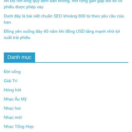
Ấn Độ nới lỏng quy định bán khống, mở rộng gần gấp đôi số cổ
phiếu được phép vay
Dưới đây là bài viết chuẩn SEO khoảng 800 từ theo yêu cầu của
bạn.
Đồng yên xuống đáy 40 năm khi đồng USD tăng mạnh nhờ lợi
suất trái phiếu
Danh mục
Đời sống
Giải Trí
Hóng hớt
Nhạc Âu Mỹ
Nhạc hot
Nhạc mới
Nhạc Tổng Hợp