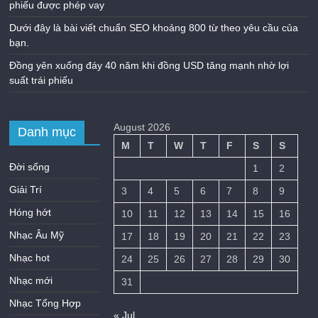
phiếu được phép vay
Dưới đây là bài viết chuẩn SEO khoảng 800 từ theo yêu cầu của
bạn.
Đồng yên xuống đáy 40 năm khi đồng USD tăng mạnh nhờ lợi
suất trái phiếu
August 2026
Danh mục
M
T
W
T
F
S
S
Đời sống
1
2
Giải Trí
3
4
5
6
7
8
9
Hóng hớt
10
11
12
13
14
15
16
Nhạc Âu Mỹ
17
18
19
20
21
22
23
Nhạc hot
24
25
26
27
28
29
30
Nhạc mới
31
Nhạc Tổng Hợp
« Jul