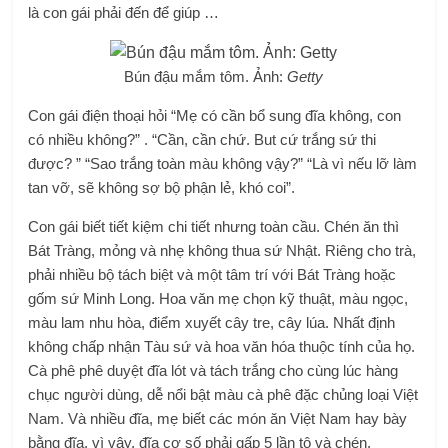
là con gái phải đến để giúp …
Bún đậu mắm tôm. Ảnh:
Getty
Con gái điện thoại hỏi “Mẹ có cần bổ sung đĩa không, con
có nhiều không?” . “Cần, cần chứ. But cứ trắng sứ thi
được? ” “Sao trắng toàn màu không vậy?” “Là vì ​​nếu lỡ làm
tan vỡ, sẽ không sợ bộ phận lẻ, khó coi”.
Con gái biết tiết kiệm chi tiết nhưng toàn cầu. Chén ăn thì
Bát Tràng, mỏng và nhẹ không thua sứ Nhật. Riêng cho trà,
phải nhiều bộ tách biệt và một tâm trí với Bát Tràng hoặc
gốm sứ Minh Long. Hoa văn mẹ chọn kỹ thuật, màu ngọc,
màu lam nhu hòa, điểm xuyết cây tre, cây lúa. Nhất định
không chấp nhận Tàu sứ và hoa văn hóa thuộc tính của họ.
Cà phê phê duyệt đĩa lót và tách trắng cho cùng lúc hàng
chục người dùng, dễ nổi bật màu cà phê đặc chủng loại Việt
Nam. Và nhiều đĩa, mẹ biết các món ăn Việt Nam hay bày
bằng đĩa, vì vậy, đĩa cơ số phải gấp 5 lần tô và chén.