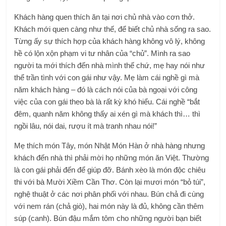
Khách hàng quen thích ăn tại nơi chủ nhà vào cơn thở.
Khách mới quen càng như thế, để biết chủ nhà sống ra sao.
Từng ấy sự thích hợp của khách hàng không vô lý, không
hề có lộn xộn phạm vi tư nhân của “chủ”. Mình ra sao
người ta mới thích đến nhà mình thế chứ, mẹ hay nói như
thể trần tình với con gái như vậy. Mẹ làm cái nghề gì mà
năm khách hàng – đó là cách nói của bà ngoại với công
việc của con gái theo bà là rất kỳ khó hiểu. Cái nghề “bắt
đêm, quanh năm không thấy ai xén gì mà khách thì… thì
ngồi lâu, nói dai, rượu ít mà tranh nhau nói!”
Mẹ thích món Tây, món Nhật Món Hàn ở nhà hàng nhưng
khách đến nhà thì phải mời họ những món ăn Việt. Thường
là con gái phải đến để giúp đỡ. Bánh xèo là món độc chiêu
thi với bà Mười Xiềm Cần Thơ. Còn lại mươi món “bỏ túi”,
nghệ thuật ở các nơi phân phối với nhau. Bún chả đi cùng
với nem rán (chả giò), hai món này là đủ, không cần thêm
súp (canh). Bún đậu mắm tôm cho những người bạn biết