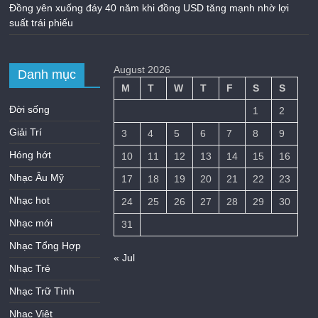
Đồng yên xuống đáy 40 năm khi đồng USD tăng mạnh nhờ lợi
suất trái phiếu
August 2026
Danh mục
M
T
W
T
F
S
S
Đời sống
1
2
Giải Trí
3
4
5
6
7
8
9
Hóng hớt
10
11
12
13
14
15
16
Nhạc Âu Mỹ
17
18
19
20
21
22
23
Nhạc hot
24
25
26
27
28
29
30
Nhạc mới
31
Nhạc Tổng Hợp
« Jul
Nhạc Trẻ
Nhạc Trữ Tình
Nhạc Việt