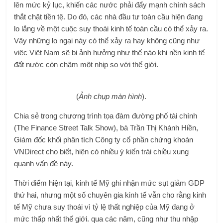
lên mức kỷ lục, khiến các nước phải đẩy mạnh chính sách
thắt chặt tiền tệ. Do đó, các nhà đầu tư toàn cầu hiện đang
lo lắng về một cuộc suy thoái kinh tế toàn cầu có thể xảy ra.
Vậy những lo ngại này có thể xảy ra hay không cũng như
việc Việt Nam sẽ bị ảnh hưởng như thế nào khi nền kinh tế
đất nước còn chậm một nhịp so với thế giới.
(
Ảnh chụp màn hình
).
Chia sẻ trong chương trình tọa đàm đường phố tài chính
(The Finance Street Talk Show), bà Trần Thị Khánh Hiền,
Giám đốc khối phân tích Công ty cổ phần chứng khoán
VNDirect cho biết, hiện có nhiều ý kiến ​​trái chiều xung
quanh vấn đề này.
Thời điểm hiện tại, kinh tế Mỹ ghi nhận mức sụt giảm GDP
thứ hai, nhưng một số chuyên gia kinh tế vẫn cho rằng kinh
tế Mỹ chưa suy thoái vì tỷ lệ thất nghiệp của Mỹ đang ở
mức thấp nhất thế giới. qua các năm, cũng như thu nhập