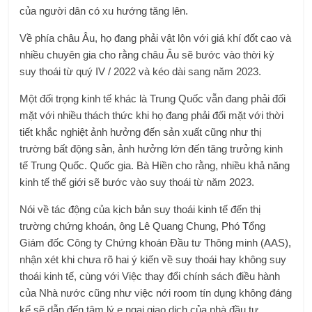
của người dân có xu hướng tăng lên.
Về phía châu Âu, họ đang phải vật lộn với giá khí đốt cao và
nhiều chuyên gia cho rằng châu Âu sẽ bước vào thời kỳ
suy thoái từ quý IV / 2022 và kéo dài sang năm 2023.
Một đối trọng kinh tế khác là Trung Quốc vẫn đang phải đối
mặt với nhiều thách thức khi họ đang phải đối mặt với thời
tiết khắc nghiệt ảnh hưởng đến sản xuất cũng như thị
trường bất động sản, ảnh hưởng lớn đến tăng trưởng kinh
tế Trung Quốc. Quốc gia. Bà Hiền cho rằng, nhiều khả năng
kinh tế thế giới sẽ bước vào suy thoái từ năm 2023.
Nói về tác động của kịch bản suy thoái kinh tế đến thị
trường chứng khoán, ông Lê Quang Chung, Phó Tổng
Giám đốc Công ty Chứng khoán Đầu tư Thông minh (AAS),
nhận xét khi chưa rõ hai ý kiến ​​về suy thoái hay không suy
thoái kinh tế, cùng với Việc thay đổi chính sách điều hành
của Nhà nước cũng như việc nới room tín dụng không đáng
kể sẽ dẫn đến tâm lý e ngại giao dịch của nhà đầu tư.