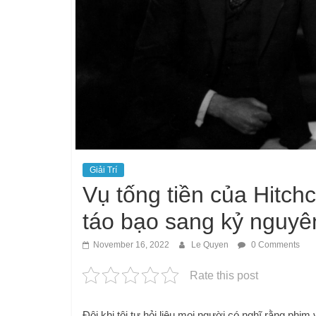
Giải Trí
Vụ tống tiền của Hitc
táo bạo sang kỷ nguyên
November 16, 2022
Le Quyen
0 Comments
Rate this post
Đôi khi tôi tự hỏi liệu mọi người có nghĩ rằng ph