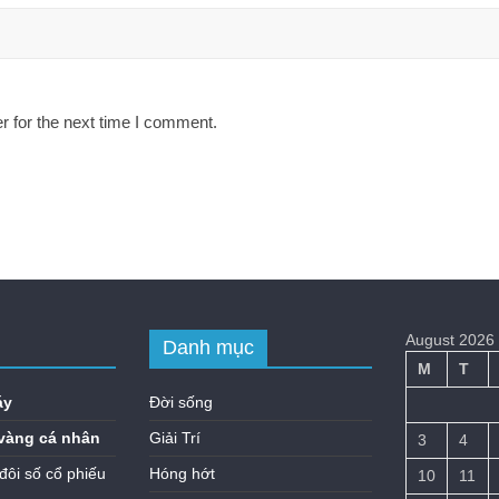
r for the next time I comment.
August 2026
Danh mục
M
T
áy
Đời sống
vàng cá nhân
Giải Trí
3
4
đôi số cổ phiếu
Hóng hớt
10
11