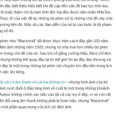
n đặc biệt thiếu hiểu biết khi đề cập đến vấn đề bạo lực tình dục.
y rối hoặc thậm chí là nam tính độc hại đều được dán nhãn #MeToo
ờ. Thực tế của vấn đề là, những bộ phim xử lý những chủ đề này một
phương tiện đó. Mặc dù các đạo diễn của nó bị cáo buộc là tội phạm
ng số đó.
ộ phim như “Blackmail” đã được thực hiện cách đây gần 100 năm.
 điện ảnh những năm 1920, nhưng nó mỉa mai hơn nhiều bộ phim
 hơn trong chủ đề của nó. Sau khi cố gắng cưỡng hiếp, Alice chỉ đơn
nhưng không thể quay đầu lại từ thế giới ồn ào đầy đau thương và
 đây là một trong những bộ phim nói chuyện lớn đầu tiên trong lịch
việc lên tiếng.
ột cái có âm thanh và cái kia không có
– nhưng hình ảnh của bộ
ảnh rượt đuổi ở Bảo tàng Anh về cuối là một trong những khoảnh
 Auteur không chính xác bắn vào tất cả các trụ ở đây, vì nó còn rất
ển đổi sang âm thanh không phải là hoàn hảo, nhưng “Blackmail”
à một phần quan trọng của lịch sử điện ảnh.