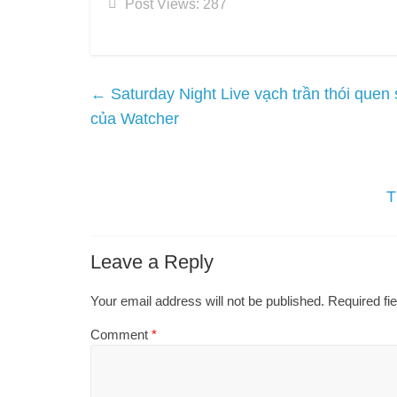
Post Views:
287
←
Saturday Night Live vạch trần thói que
của Watcher
T
Leave a Reply
Your email address will not be published.
Required fi
Comment
*