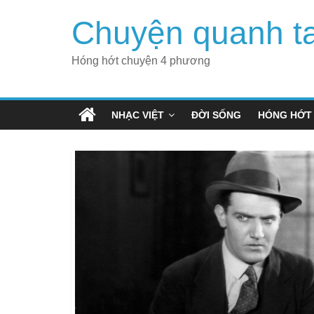
Skip
Chuyện quanh t
to
content
Hóng hớt chuyện 4 phương
NHẠC VIỆT
ĐỜI SỐNG
HÓNG HỚT