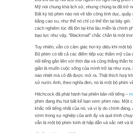
Mỹ nói chung khá lịch sử, nhưng chúng ta đã trở nê
Bất kỳ bộ phim nào nói về tấn công tình dục, quấ
bằng cao su, như thể nó chỉ có thể tồn tại bây gi
cách nghiêm túc đã tồn tại khá lâu miễn là chính 
bạo lực như vậy, “Blackmail” chắc chắn là một tro
Tuy nhiên, vẫn có cảm giác hơi kỳ diệu khi một b
Bộ phim có tất cả các điểm tiếp xúc thẩm mỹ của
nổi tiếng gắn liền với thời đại và cũng thẳng thắn
giản là muốn cuộc sống của mình trở lại như xưa, 
náo nhiệt mà cô đã được mở ra. Thật thích hợp khi
sử nước Anh, theo nghĩa đen, nó là một bộ phim về 
Hitchcock đã phát hành hai phiên bản nổi tiếng –
m
phim đang thu hút bất kể bạn xem phim nào. Một c
khắc nổi tiếng nhất của nó, và vì lý do chính đáng.
sớm trong sự nghiệp của anh ấy và quá trình chuy
vẫn là một bộ phim kinh dị hấp dẫn và sắc nét và l