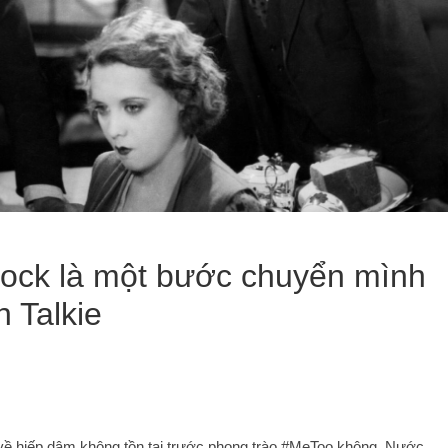
hcock là một bước chuyển mình
 Talkie
im về hiếp dâm không tồn tại trước phong trào #MeToo không. Nước