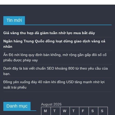
Tin mới
Giá vàng thu hẹp đà giảm tuần nhờ lực mua bắt đáy
Ngân hàng Trung Quốc đồng loạt dừng giao dịch vàng cá
nhân
Ấn Độ nới lỏng quy định bán khống, mở rộng gần gấp đôi số cổ
phiếu được phép vay
Dưới đây là bài viết chuẩn SEO khoảng 800 từ theo yêu cầu của
bạn.
Đồng yên xuống đáy 40 năm khi đồng USD tăng mạnh nhờ lợi
suất trái phiếu
August 2026
Danh mục
M
T
W
T
F
S
S