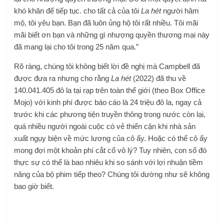
khó khăn để tiếp tục. cho tất cả của tôi
La hét
người hâm
mộ, tôi yêu bạn. Bạn đã luôn ủng hộ tôi rất nhiều. Tôi mãi
mãi biết ơn bạn và những gì nhượng quyền thương mại này
đã mang lại cho tôi trong 25 năm qua.”
Rõ ràng, chúng tôi không biết lời đề nghị mà Campbell đã
được đưa ra nhưng cho rằng
La hét
(2022) đã thu về
140.041.405 đô la tại rạp trên toàn thế giới (theo Box Office
Mojo) với kinh phí được báo cáo là 24 triệu đô la, ngay cả
trước khi các phương tiện truyền thông trong nước còn lại,
quá nhiều người ngoài cuộc có vẻ thiển cận khi nhà sản
xuất ngụy biện về mức lương của cô ấy. Hoặc có thể cô ấy
mong đợi một khoản phí cắt cổ vô lý? Tuy nhiên, con số đó
thực sự có thể là bao nhiêu khi so sánh với lợi nhuận tiềm
năng của bộ phim tiếp theo? Chúng tôi dường như sẽ không
bao giờ biết.