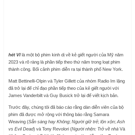
hét VI
là một bộ phim kinh dị về kẻ giết người của Mỹ năm
2023 và rõ ràng là phần tiếp theo thứ năm trong loạt phim
thành công. Bối cảnh phim diễn ra tại thành phố New York.
Matt Bettinelli-Olpin và Tyler Gillett của nhóm Radio Im lặng
đã trở lại để chỉ đạo phần tiếp theo của kẻ giết người với
James Vanderbilt và Guy Busick trở lại để viết kịch bản.
Trước đây, chúng tôi đã báo cáo rằng dàn diễn viên của bộ
phim đã được mở rộng với thông báo rằng Samara
Weaving (
Sẵn sàng hay Không
;
Người giữ trẻ
;
lộn xộn
;
Ash
vs Evil Dead
) và Tony Revolori (
Người nhện: Trở về nhà
Và