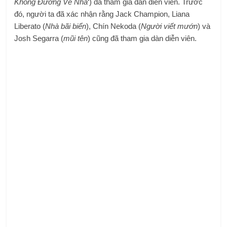
Không Đường Về Nhà
‘) đã tham gia dàn diễn viên. Trước
đó, người ta đã xác nhận rằng Jack Champion, Liana
Liberato (
Nhà bãi biển
), Chín Nekoda (
Người viết mướn
) và
Josh Segarra (
mũi tên
) cũng đã tham gia dàn diễn viên.