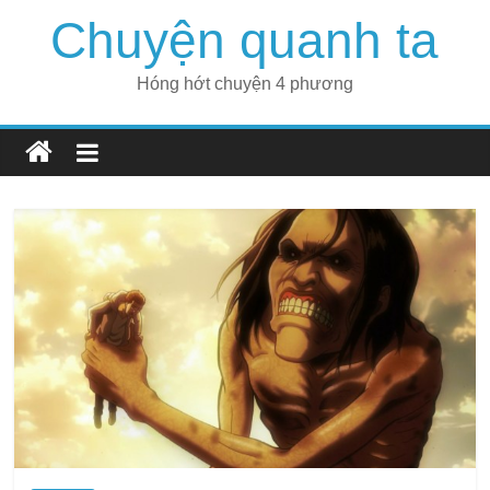
Skip
Chuyện quanh ta
to
content
Hóng hớt chuyện 4 phương