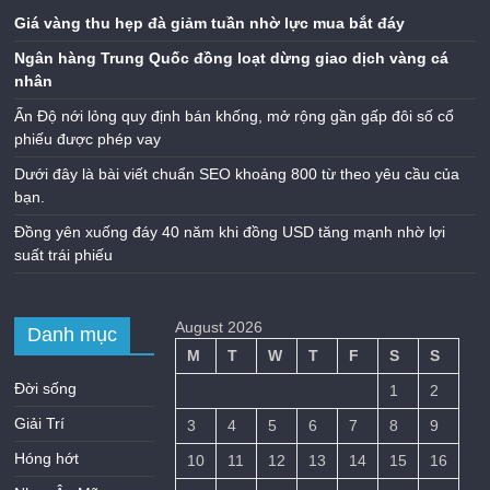
Giá vàng thu hẹp đà giảm tuần nhờ lực mua bắt đáy
Ngân hàng Trung Quốc đồng loạt dừng giao dịch vàng cá
nhân
Ấn Độ nới lỏng quy định bán khống, mở rộng gần gấp đôi số cổ
phiếu được phép vay
Dưới đây là bài viết chuẩn SEO khoảng 800 từ theo yêu cầu của
bạn.
Đồng yên xuống đáy 40 năm khi đồng USD tăng mạnh nhờ lợi
suất trái phiếu
August 2026
Danh mục
M
T
W
T
F
S
S
Đời sống
1
2
Giải Trí
3
4
5
6
7
8
9
Hóng hớt
10
11
12
13
14
15
16