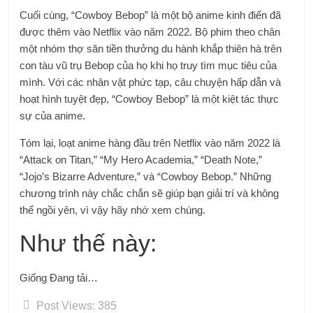
Cuối cùng, “Cowboy Bebop” là một bộ anime kinh điển đã
được thêm vào Netflix vào năm 2022. Bộ phim theo chân
một nhóm thợ săn tiền thưởng du hành khắp thiên hà trên
con tàu vũ trụ Bebop của họ khi họ truy tìm mục tiêu của
mình. Với các nhân vật phức tạp, câu chuyện hấp dẫn và
hoạt hình tuyệt đẹp, “Cowboy Bebop” là một kiệt tác thực
sự của anime.
Tóm lại, loạt anime hàng đầu trên Netflix vào năm 2022 là
“Attack on Titan,” “My Hero Academia,” “Death Note,”
“Jojo’s Bizarre Adventure,” và “Cowboy Bebop.” Những
chương trình này chắc chắn sẽ giúp bạn giải trí và không
thể ngồi yên, vì vậy hãy nhớ xem chúng.
Như thế này:
Giống
Đang tải…
Post Views:
385