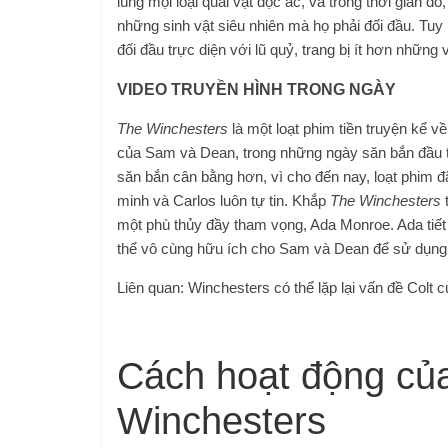
lùng mọi loại quái vật độc ác, và trong thời gian 
những sinh vật siêu nhiên mà họ phải đối đầu. Tu
đối đầu trực diện với lũ quỷ, trang bị ít hơn những
VIDEO TRUYỀN HÌNH TRONG NGÀY
The Winchesters
là một loạt phim tiền truyện kể 
của Sam và Dean, trong những ngày săn bắn đầu t
săn bắn cân bằng hơn, vì cho đến nay, loạt phim 
minh và Carlos luôn tự tin. Khắp
The Winchesters
t
một phù thủy đầy tham vọng, Ada Monroe. Ada tiế
thể vô cùng hữu ích cho Sam và Dean để sử dụng t
Liên quan: Winchesters có thể lặp lại vấn đề Colt c
Cách hoạt động của
Winchesters