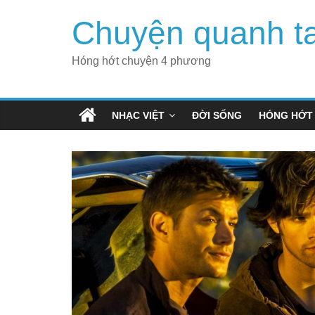
Skip
Chuyện quanh t
to
content
Hóng hớt chuyện 4 phương
NHẠC VIỆT
ĐỜI SỐNG
HÓNG HỚT