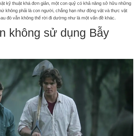
mặt kỹ thuật khá đơn giản, một con quỷ có khả năng sở hữu những
ứ không phải là con người, chẳng hạn như động vật và thực vật
au đó vẫn không thể rời đi dường như là một vấn đề khác.
n không sử dụng Bẫy