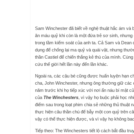
Sam Winchester đã biết về nghệ thuật hắc ám và 
ăn máu quỷ khi còn là một đứa trẻ sơ sinh, nhưn
trong tầm kiểm soát của anh ta. Cả Sam và Dean đ
dụng để chống lại ma quỷ và quái vật, nhưng thườn
thần Castiel để chiến thắng kẻ thù của mình. Cùng
cứu thế giới hết lần này đến lần khác.
Ngoài ra, các cậu bé cũng được huấn luyện hạn chế
cha, John Winchester, nhưng ông thường giữ các c
năm trước khi họ tiếp xúc với nơi ẩn náu bí mật c
của
The Winchesters
, vì vậy họ buộc phải học n
điểm sau trong loạt phim chia sẻ những thủ thuật n
thực hiện câu thần chú để bẫy một con quỷ trên c
vậy có thể thực hiện được, và vì vậy họ không bao
Tiếp theo: The Winchesters tiết lộ cách bắt đầu t