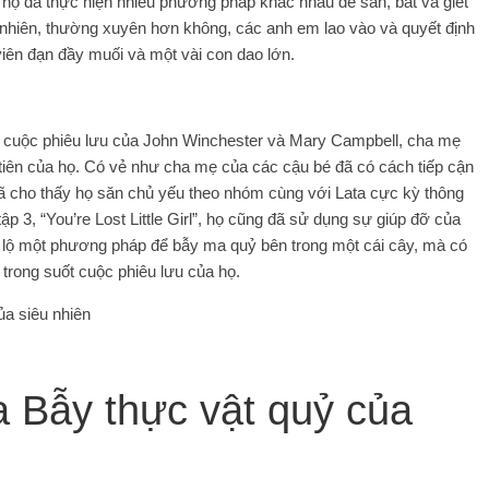
đó, họ đã thực hiện nhiều phương pháp khác nhau để săn, bắt và giết
y nhiên, thường xuyên hơn không, các anh em lao vào và quyết định
 viên đạn đầy muối và một vài con dao lớn.
về cuộc phiêu lưu của John Winchester và Mary Campbell, cha mẹ
iên của họ. Có vẻ như cha mẹ của các cậu bé đã có cách tiếp cận
đã cho thấy họ săn chủ yếu theo nhóm cùng với Lata cực kỳ thông
ập 3, “You’re Lost Little Girl”, họ cũng đã sử dụng sự giúp đỡ của
t lộ một phương pháp để bẫy ma quỷ bên trong một cái cây, mà có
rong suốt cuộc phiêu lưu của họ.
ủa siêu nhiên
 Bẫy thực vật quỷ của