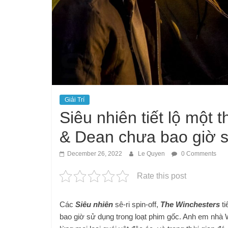
Giải Trí
Siêu nhiên tiết lộ một
& Dean chưa bao giờ 
December 26, 2022
Le Quyen
0 Comments
Rate this post
Các
Siêu nhiên
sê-ri spin-off,
The Winchesters
ti
bao giờ sử dụng trong loạt phim gốc. Anh em nhà 