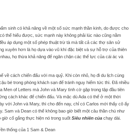
bẩm sinh có khả năng về một số sức mạnh thần kinh, do được cho
g có thể hiểu được, sức mạnh này không phải lúc nào cũng nằm
ều áp dụng một số phép thuật trừ tà mà tất cả các thợ săn sử
g xuyên hơn là họ dựa vào vũ khí đặc biệt và sự hỗ trợ của thiên
 nhau, họ thừa khả năng để ngăn chặn các thế lực của cái ác và
 về cách chiến đấu với ma quỷ. Khi còn nhỏ, họ đi du lịch cùng
ậu bé trong phòng khách sạn để tránh nguy hiểm tức thì. Đã nhiều
ủa Men of Letters mà John và Mary tình cờ gặp trong tập đầu tiên
hững cách khác để chiến đấu. Và mặc dù Ada có thể ở một thời
ày với John và Mary, thì cho đến nay, chỉ có Carlos mới thấy cô ấy
ây. Sam và Dean có thể không bao giờ biết một câu thần chú như
 giờ cố gắng thực hiện nó trong suốt
Siêu nhiên của
chạy dài.
ruyền thống của 1 Sam & Dean