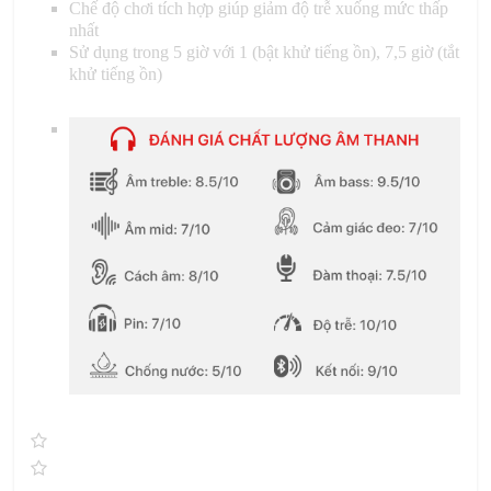
Chế độ chơi tích hợp giúp giảm độ trễ xuống mức thấp
nhất
Sử dụng trong 5 giờ với 1 (bật khử tiếng ồn), 7,5 giờ (tắt
khử tiếng ồn)