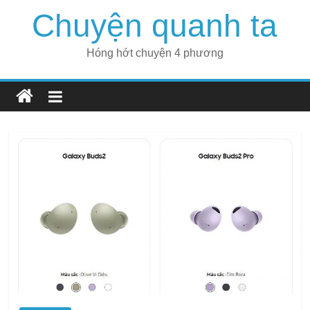
Skip
Chuyện quanh ta
to
content
Hóng hớt chuyện 4 phương