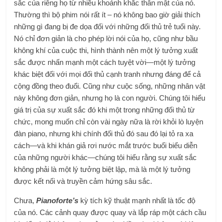
sắc của riêng họ từ nhiều khoảnh khắc thân mật của nó.
Thường thì bộ phim nói rất ít – nó không bao giờ giải thích
những gì đang bị đe dọa đối với những đối thủ trẻ tuổi này.
Nó chỉ đơn giản là cho phép lời nói của họ, cũng như bầu
không khí của cuộc thi, hình thành nên một lý tưởng xuất
sắc được nhấn mạnh một cách tuyệt vời—một lý tưởng
khác biệt đối với mọi đối thủ cạnh tranh nhưng đáng để cả
cộng đồng theo đuổi. Cũng như cuộc sống, những nhân vật
này không đơn giản, nhưng họ là con người. Chúng tôi hiểu
giá trị của sự xuất sắc đó khi một trong những đối thủ từ
chức, mong muốn chỉ còn vài ngày nữa là rời khỏi lò luyện
đàn piano, nhưng khi chính đối thủ đó sau đó lại tỏ ra xa
cách—và khi khán giả rơi nước mắt trước buổi biểu diễn
của những người khác—chúng tôi hiểu rằng sự xuất sắc
không phải là một lý tưởng biệt lập, mà là một lý tưởng
được kết nối và truyền cảm hứng sâu sắc.
Chưa,
Pianoforte’s
kỳ tích kỹ thuật mạnh nhất là tốc độ
của nó. Các cảnh quay được quay và lắp ráp một cách cầu