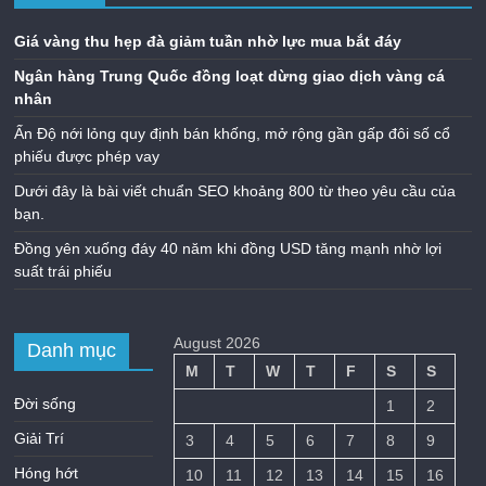
Giá vàng thu hẹp đà giảm tuần nhờ lực mua bắt đáy
Ngân hàng Trung Quốc đồng loạt dừng giao dịch vàng cá
nhân
Ấn Độ nới lỏng quy định bán khống, mở rộng gần gấp đôi số cổ
phiếu được phép vay
Dưới đây là bài viết chuẩn SEO khoảng 800 từ theo yêu cầu của
bạn.
Đồng yên xuống đáy 40 năm khi đồng USD tăng mạnh nhờ lợi
suất trái phiếu
August 2026
Danh mục
M
T
W
T
F
S
S
Đời sống
1
2
Giải Trí
3
4
5
6
7
8
9
Hóng hớt
10
11
12
13
14
15
16