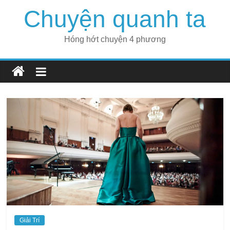
Skip
Chuyện quanh ta
to
content
Hóng hớt chuyện 4 phương
Giải Trí