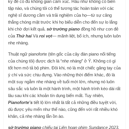
kỳ để có đủ không gian cảm xúc. Hầu như không có biên
tập nào, và chúng tôi có thể tương tác hoàn toàn với các
nghệ sĩ dương cầm và trải nghiệm của họ—từ sự căng
thẳng chóng mặt trước khi họ biểu diễn cho đến sự lo lắng
khi chờ đợi kết quả.
sở trường piano
đồng hồ như con đẻ
của
Thứ hai
Và
roi vọt
— mãnh liệt, bổ ích, nhưng luôn luôn
nhẹ nhàng.
Thuật ngữ pianoforte (tên gốc của cây đàn piano nổi tiếng
của chúng tôi) được dịch là “
nhẹ nhàng
” ở Ý. Không có gì
tốt hơn mô tả bộ phim. Đôi khi, nó là một chiếc găng tay của
ý chí và sức chịu đựng. Vào những thời điểm khác, đó là
một suy ngẫm nhẹ nhàng về tuổi mới lớn, nhưng nó luôn
sâu sắc và luôn là một hành trình, một hành trình kéo dài rất
lâu sau khi các khoản tín dụng biến mất. Tuy nhiên,
Pianoforte’s
tiết lộ lớn nhất là tất cả những điều tuyệt vời,
dù được yêu mến như thế nào, cũng đến với rất nhiều khó
khăn, cả nhẹ nhàng lẫn ồn ào.
sở trường piano
chiếu tại Liên hoan phim Sundance 2023.