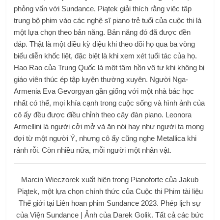
phỏng vấn với Sundance, Piątek giải thích rằng việc tập
trung bộ phim vào các nghệ sĩ piano trẻ tuổi của cuộc thi là
một lựa chọn theo bản năng. Bản năng đó đã được đền
đáp. Thật là một điều kỳ diệu khi theo dõi họ qua ba vòng
biểu diễn khốc liệt, đặc biệt là khi xem xét tuổi tác của họ.
Hao Rao của Trung Quốc là một tâm hồn vô tư khi không bị
giáo viên thúc ép tập luyện thường xuyên. Người Nga-
Armenia Eva Gevorgyan gần giống với một nhà bác học
nhất có thể, mọi khía cạnh trong cuộc sống và hình ảnh của
cô ấy đều được điều chỉnh theo cây đàn piano. Leonora
Armellini là người cởi mở và ăn nói hay như người ta mong
đợi từ một người Ý, nhưng cô ấy cũng nghe Metallica khi
rảnh rỗi. Còn nhiều nữa, mỗi người một nhân vật.
Marcin Wieczorek xuất hiện trong Pianoforte của Jakub
Piątek, một lựa chọn chính thức của Cuộc thi Phim tài liệu
Thế giới tại Liên hoan phim Sundance 2023. Phép lịch sự
của Viện Sundance | Ảnh của Darek Golik. Tất cả các bức