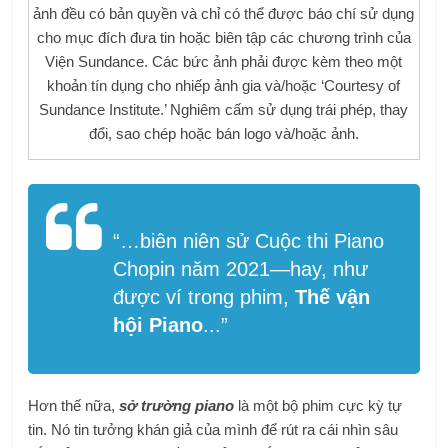
ảnh đều có bản quyền và chỉ có thể được báo chí sử dụng
cho mục đích đưa tin hoặc biên tập các chương trình của
Viện Sundance. Các bức ảnh phải được kèm theo một
khoản tín dụng cho nhiếp ảnh gia và/hoặc ‘Courtesy of
Sundance Institute.’ Nghiêm cấm sử dụng trái phép, thay
đổi, sao chép hoặc bán logo và/hoặc ảnh.
“…
biên niên sử Cuộc thi Piano
Chopin năm 2021—hay, như
được ví trong phim,
Thế vận
hội Piano
..
.”
Hơn thế nữa,
sở trường piano
là một bộ phim cực kỳ tự
tin. Nó tin tưởng khán giả của mình để rút ra cái nhìn sâu