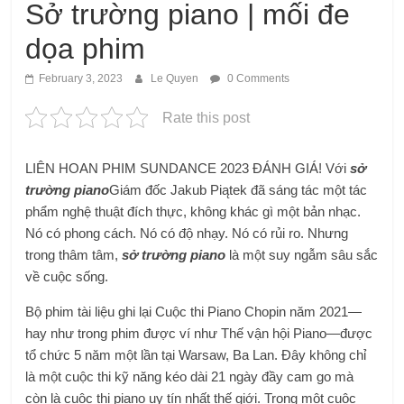
Sở trường piano | mối đe
dọa phim
February 3, 2023
Le Quyen
0 Comments
Rate this post
LIÊN HOAN PHIM SUNDANCE 2023 ĐÁNH GIÁ! Với
sở
trường piano
Giám đốc
Jakub Piątek đã sáng tác một tác
phẩm nghệ thuật đích thực, không khác gì một bản nhạc.
Nó có phong cách. Nó có độ nhạy. Nó có rủi ro. Nhưng
trong thâm tâm,
sở trường piano
là một suy ngẫm sâu sắc
về cuộc sống.
Bộ phim tài liệu ghi lại Cuộc thi Piano Chopin năm 2021—
hay như trong phim được ví như Thế vận hội Piano—được
tổ chức 5 năm một lần tại Warsaw, Ba Lan. Đây không chỉ
là một cuộc thi kỹ năng kéo dài 21 ngày đầy cam go mà
còn là cuộc thi piano uy tín nhất thế giới. Trong một cuộc