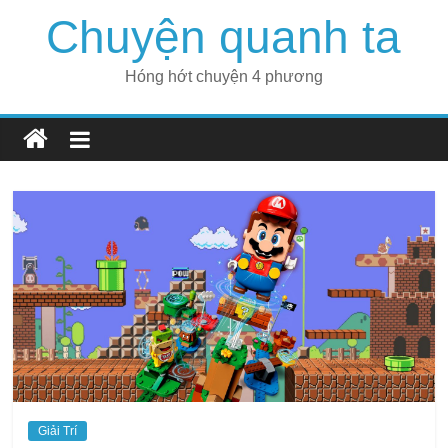
Skip
Chuyện quanh ta
to
content
Hóng hớt chuyện 4 phương
Giải Trí