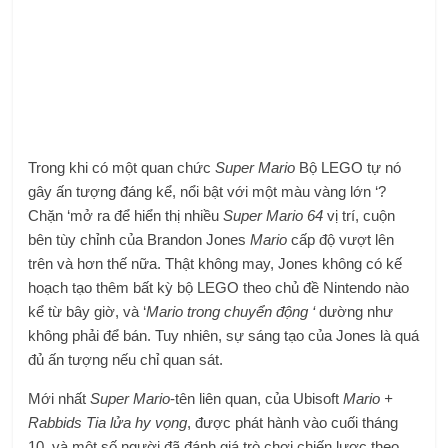
Trong khi có một quan chức
Super Mario
Bộ LEGO tự nó
gây ấn tượng đáng kể, nổi bật với một màu vàng lớn ‘?
Chặn ‘mở ra để hiển thị nhiều
Super Mario 64
vị trí, cuộn
bên tùy chỉnh của Brandon Jones
Mario
cấp độ vượt lên
trên và hơn thế nữa. Thật không may, Jones không có kế
hoạch tạo thêm bất kỳ bộ LEGO theo chủ đề Nintendo nào
kể từ bây giờ, và ‘
Mario trong chuyển động ‘
dường như
không phải để bán. Tuy nhiên, sự sáng tạo của Jones là quá
đủ ấn tượng nếu chỉ quan sát.
Mới nhất
Super Mario
-tên liên quan, của Ubisoft
Mario +
Rabbids Tia lửa hy vọng
, được phát hành vào cuối tháng
10, và một số người đã đánh giá trò chơi chiến lược theo