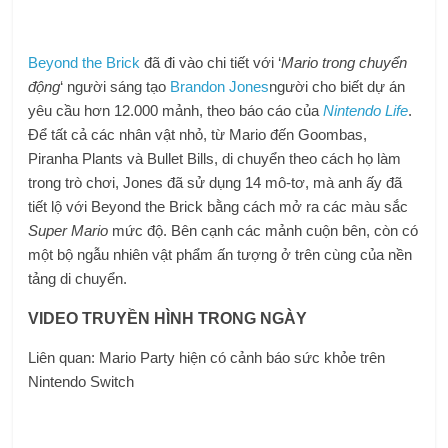
Beyond the Brick
đã đi vào chi tiết với ‘
Mario trong chuyển
động
‘ người sáng tạo
Brandon Jones
người cho biết dự án
yêu cầu hơn 12.000 mảnh, theo báo cáo của
Nintendo Life
.
Để tất cả các nhân vật nhỏ, từ Mario đến Goombas,
Piranha Plants và Bullet Bills, di chuyển theo cách họ làm
trong trò chơi, Jones đã sử dụng 14 mô-tơ, mà anh ấy đã
tiết lộ với Beyond the Brick bằng cách mở ra các màu sắc
Super Mario
mức độ. Bên cạnh các mảnh cuộn bên, còn có
một bộ ngẫu nhiên vật phẩm ấn tượng ở trên cùng của nền
tảng di chuyển.
VIDEO TRUYỀN HÌNH TRONG NGÀY
Liên quan: Mario Party hiện có cảnh báo sức khỏe trên
Nintendo Switch