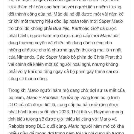
lượt thậm chí còn cao hơn so với người tiền nhiệm tương
đối thành công của nó. Mặc dù nó đã được một vài năm kể
từ khi một thương hiệu độc lập hoàn toàn mới
Super Mario
trò chơi đó không phải
Bữa tiệc
,
Kart
hoặc
Golf
đã được
phát hành, người hâm mộ được cung cấp mới
Mario
nội
dung thường xuyên và nhiều nội dung dành riêng cho
những gì được cho là nhượng quyền thương mại lớn nhất
của Nintendo. Các
Super Mario
bộ phim do Chris Pratt thủ
vai chính đã khiến một số người hoài nghi, nhưng không
phải vô lý khi cho rằng ngay cả bộ phim gây tranh cãi đó
cũng sẽ thành công.
Trong khi
Mario
người hâm mộ đang chờ đợi sự ra mắt của
bộ phim,
Mario + Rabbids Tia lửa hy vọng
Toàn bộ lộ trình
DLC của đã được tiết lộ, cung cấp ba bản mở rộng được
phát hành trong suốt năm 2023. Thật thú vị, Rayman mang
tính biểu tượng sẽ được giới thiệu lại cùng với Mario và
Rabbids trong DLC ​​cuối cùng.
Mario
người hâm mộ có khá
nhiều điều để mong đợi trong năm tới và nội dung ấn tượng