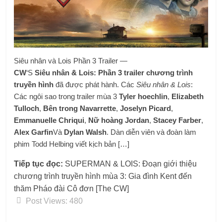
Siêu nhân và Lois Phần 3 Trailer —
CW
‘S
Siêu nhân & Lois: Phần 3
trailer chương trình
truyền hình
đã được phát hành. Các
Siêu nhân & Lois
:
Các ngôi sao trong trailer mùa 3
Tyler hoechlin
,
Elizabeth
Tulloch
,
Bên trong Navarrette
,
Joselyn Picard
,
Emmanuelle Chriqui
,
Nữ hoàng Jordan
,
Stacey Farber
,
Alex Garfin
Và
Dylan Walsh
. Dàn diễn viên và đoàn làm
phim Todd Helbing viết kịch bản […]
Tiếp tục đọc:
SUPERMAN & LOIS: Đoạn giới thiệu
chương trình truyền hình mùa 3: Gia đình Kent đến
thăm Pháo đài Cô đơn [The CW]
Post Views:
480