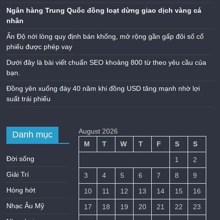
Ngân hàng Trung Quốc đồng loạt dừng giao dịch vàng cá
nhân
Ấn Độ nới lỏng quy định bán khống, mở rộng gần gấp đôi số cổ
phiếu được phép vay
Dưới đây là bài viết chuẩn SEO khoảng 800 từ theo yêu cầu của
bạn.
Đồng yên xuống đáy 40 năm khi đồng USD tăng mạnh nhờ lợi
suất trái phiếu
August 2026
Danh mục
M
T
W
T
F
S
S
Đời sống
1
2
Giải Trí
3
4
5
6
7
8
9
Hóng hớt
10
11
12
13
14
15
16
Nhạc Âu Mỹ
17
18
19
20
21
22
23