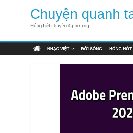
Skip
Chuyện quanh t
to
content
Hóng hớt chuyện 4 phương
NHẠC VIỆT
ĐỜI SỐNG
HÓNG HỚT