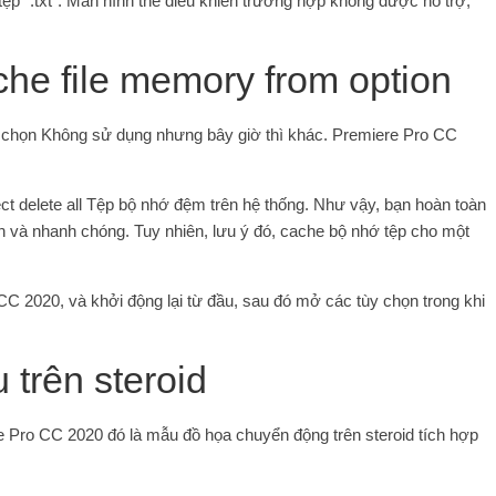
tệp “.txt”. Màn hình thẻ điều khiển trường hợp không được hỗ trợ,
he file memory from option
ùy chọn Không sử dụng nhưng bây giờ thì khác. Premiere Pro CC
ect delete all Tệp bộ nhớ đệm trên hệ thống. Như vậy, bạn hoàn toàn
n và nhanh chóng. Tuy nhiên, lưu ý đó, cache bộ nhớ tệp cho một
CC 2020, và khởi động lại từ đầu, sau đó mở các tùy chọn trong khi
trên steroid
e Pro CC 2020 đó là mẫu đồ họa chuyển động trên steroid tích hợp