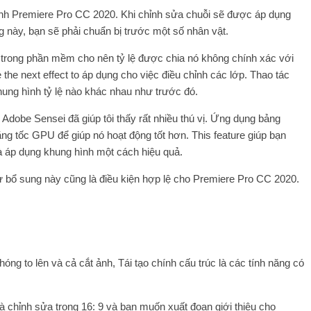
h Premiere Pro CC 2020. Khi chỉnh sửa chuỗi sẽ được áp dụng
 này, bạn sẽ phải chuẩn bị trước một số nhân vật.
 trong phần mềm cho nên tỷ lệ được chia nó không chính xác với
 the next effect to áp dụng cho việc điều chỉnh các lớp. Thao tác
hung hình tỷ lệ nào khác nhau như trước đó.
 Adobe Sensei đã giúp tôi thấy rất nhiều thú vị. Ứng dụng bảng
ng tốc GPU để giúp nó hoạt động tốt hơn. This feature giúp bạn
và áp dụng khung hình một cách hiệu quả.
ự bổ sung này cũng là điều kiện hợp lệ cho Premiere Pro CC 2020.
óng to lên và cả cắt ảnh, Tái tạo chính cấu trúc là các tính năng có
à chỉnh sửa trong 16: 9 và bạn muốn xuất đoạn giới thiệu cho