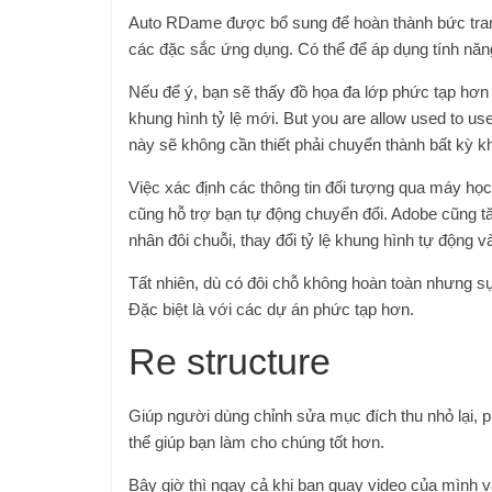
Auto RDame được bổ sung để hoàn thành bức tran
các đặc sắc ứng dụng. Có thể để áp dụng tính năng
Nếu để ý, bạn sẽ thấy đồ họa đa lớp phức tạp hơn
khung hình tỷ lệ mới. But you are allow used to use
này sẽ không cần thiết phải chuyển thành bất kỳ k
Việc xác định các thông tin đối tượng qua máy học
cũng hỗ trợ bạn tự động chuyển đổi. Adobe cũng tă
nhân đôi chuỗi, thay đổi tỷ lệ khung hình tự động 
Tất nhiên, dù có đôi chỗ không hoàn toàn nhưng s
Đặc biệt là với các dự án phức tạp hơn.
Re structure
Giúp người dùng chỉnh sửa mục đích thu nhỏ lại, ph
thể giúp bạn làm cho chúng tốt hơn.
Bây giờ thì ngay cả khi bạn quay video của mình v