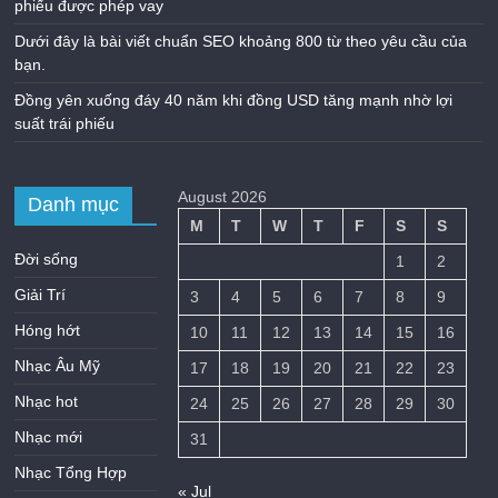
phiếu được phép vay
Dưới đây là bài viết chuẩn SEO khoảng 800 từ theo yêu cầu của
bạn.
Đồng yên xuống đáy 40 năm khi đồng USD tăng mạnh nhờ lợi
suất trái phiếu
August 2026
Danh mục
M
T
W
T
F
S
S
Đời sống
1
2
Giải Trí
3
4
5
6
7
8
9
Hóng hớt
10
11
12
13
14
15
16
Nhạc Âu Mỹ
17
18
19
20
21
22
23
Nhạc hot
24
25
26
27
28
29
30
Nhạc mới
31
Nhạc Tổng Hợp
« Jul