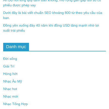
Ấn Độ nới lỏng quy định bán khống, mở rộng gần gấp đôi số cổ
phiếu được phép vay
Dưới đây là bài viết chuẩn SEO khoảng 800 từ theo yêu cầu của
bạn.
Đồng yên xuống đáy 40 năm khi đồng USD tăng mạnh nhờ lợi
suất trái phiếu
Danh mục
Đời sống
Giải Trí
Hóng hớt
Nhạc Âu Mỹ
Nhạc hot
Nhạc mới
Nhạc Tổng Hợp