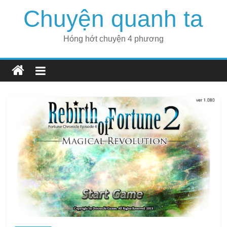
Skip
Chuyện quanh ta
to
content
Hóng hớt chuyện 4 phương