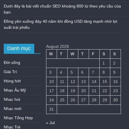
Dưới đây là bài viết chuẩn SEO khoảng 800 từ theo yêu cầu của
bạn.
Đồng yên xuống đáy 40 năm khi đồng USD tăng mạnh nhờ lợi
suất trái phiếu
August 2026
Danh mục
M
T
W
T
F
S
S
Đời sống
1
2
Giải Trí
3
4
5
6
7
8
9
Hóng hớt
10
11
12
13
14
15
16
Nhạc Âu Mỹ
17
18
19
20
21
22
23
Nhạc hot
24
25
26
27
28
29
30
Nhạc mới
31
Nhạc Tổng Hợp
« Jul
Nhạc Trẻ