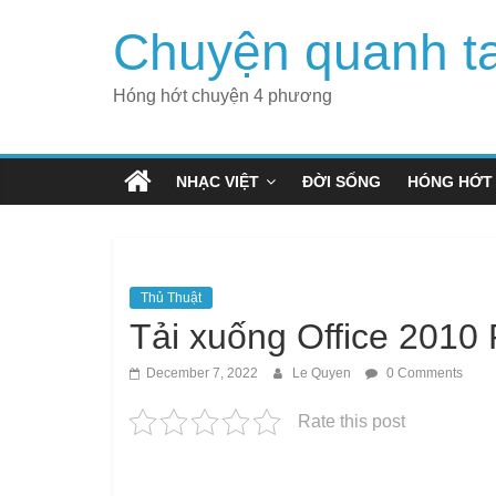
Skip
Chuyện quanh t
to
content
Hóng hớt chuyện 4 phương
NHẠC VIỆT
ĐỜI SỐNG
HÓNG HỚT
Thủ Thuật
Tải xuống Office 2010 P
December 7, 2022
Le Quyen
0 Comments
Rate this post