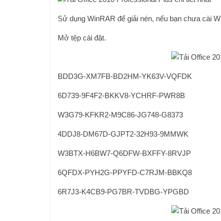
Sử dụng WinRAR để giải nén, nếu bạn chưa cài W
Mở tệp cài đặt.
BDD3G-XM7FB-BD2HM-YK63V-VQFDK
6D739-9F4F2-BKKV8-YCHRF-PWR8B
W3G79-KFKR2-M9C86-JG748-G8373
4DDJ8-DM67D-GJPT2-32H93-9MMWK
W3BTX-H6BW7-Q6DFW-BXFFY-8RVJP
6QFDX-PYH2G-PPYFD-C7RJM-BBKQ8
6R7J3-K4CB9-PG7BR-TVDBG-YPGBD