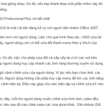
 khá giống nhau. Do đó, nếu bạn thành thạo một phần mềm này thì
uống.
10 là một cải tiến đáng kể so với người tiền nhiệm Office 2007.
iện hơn với người dùng. Làm cho quá trình thao tác, chỉnh sửa tài
ậy, người dùng còn có thể sửa đổi thanh menu theo ý thích của
 Do đó, việc cho phép sửa đổi và sắp xếp lại vị trí các nút trên
iúp người dùng truy cập nhanh các tính năng thường xuyên sử dụng.
gữ cảnh chỉnh sửa của người dùng. Ví dụ: nếu bạn chọn ảnh, các
iện. Người dùng không cần phải truy cập menu để tìm các tính năng
cảnh hiện tại. Điều này giúp cho việc biên tập và chỉnh sửa trở nên
c đây, mỗi khi người dùng muốn chỉnh sửa hình ảnh, video đều
ệc này sau đó sao chép sang các ứng dụng khác. Văn phòng. Đối