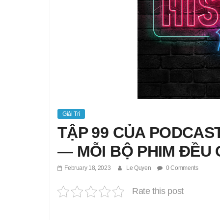
Giải Trí
TẬP 99 CỦA PODCAST
— MỖI BỘ PHIM ĐỀU 
February 18, 2023
Le Quyen
0 Comments
Rate this post