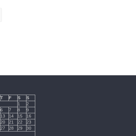
T
F
S
S
1
2
6
7
8
9
13
14
15
16
20
21
22
23
27
28
29
30