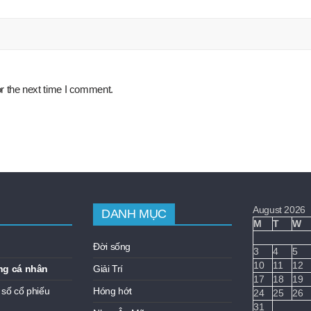
r the next time I comment.
August 2026
DANH MỤC
M
T
W
Đời sống
3
4
5
10
11
12
ng cá nhân
Giải Trí
17
18
19
 số cổ phiếu
Hóng hớt
24
25
26
31