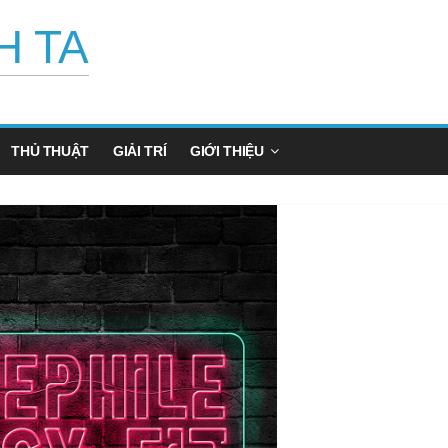
H TA
THỦ THUẬT
GIẢI TRÍ
GIỚI THIỆU