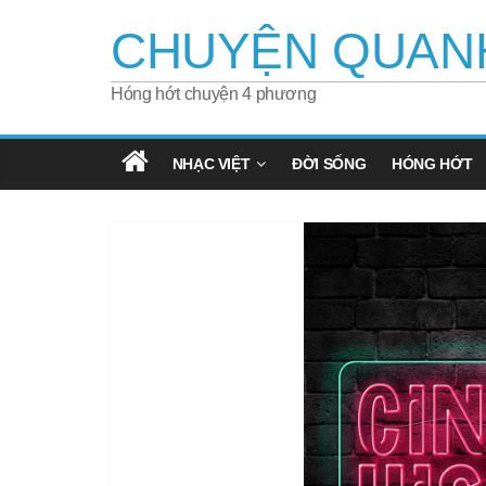
Skip
CHUYỆN QUAN
to
content
Hóng hớt chuyện 4 phương
NHẠC VIỆT
ĐỜI SỐNG
HÓNG HỚT