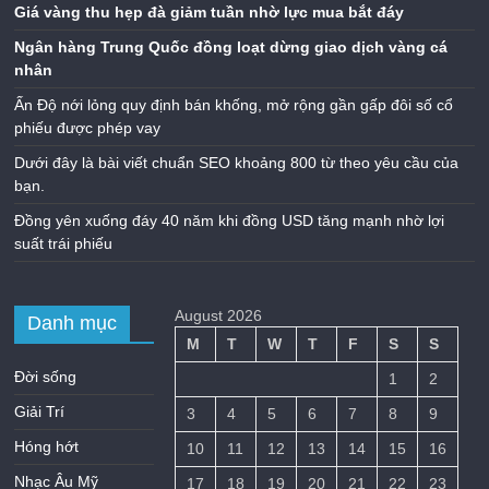
Giá vàng thu hẹp đà giảm tuần nhờ lực mua bắt đáy
Ngân hàng Trung Quốc đồng loạt dừng giao dịch vàng cá
nhân
Ấn Độ nới lỏng quy định bán khống, mở rộng gần gấp đôi số cổ
phiếu được phép vay
Dưới đây là bài viết chuẩn SEO khoảng 800 từ theo yêu cầu của
bạn.
Đồng yên xuống đáy 40 năm khi đồng USD tăng mạnh nhờ lợi
suất trái phiếu
August 2026
Danh mục
M
T
W
T
F
S
S
Đời sống
1
2
Giải Trí
3
4
5
6
7
8
9
Hóng hớt
10
11
12
13
14
15
16
Nhạc Âu Mỹ
17
18
19
20
21
22
23