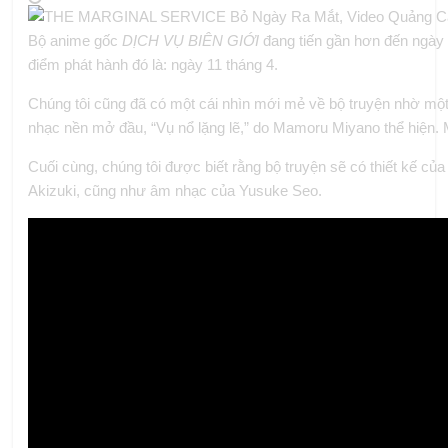
Bộ anime gốc
DỊCH VỤ BIÊN GIỚI
đang tiến gần hơn đến ngày p
điểm phát hành đó là: ngày 11 tháng 4.
Chúng tôi cũng đã có một cái nhìn mới mẻ về bộ truyện nhờ mộ
nhạc nền mở đầu, “Vụ nổ lặng lẽ,” do Mamoru Miyano thể hiện. M
Cuối cùng, chúng tôi được biết rằng bộ truyện sẽ có thiết kế c
Akizuki, cũng như âm nhạc của Yusuke Seo.