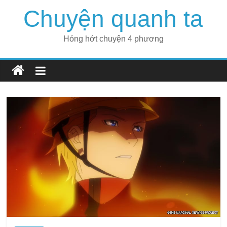
Skip
Chuyện quanh ta
to
content
Hóng hớt chuyện 4 phương