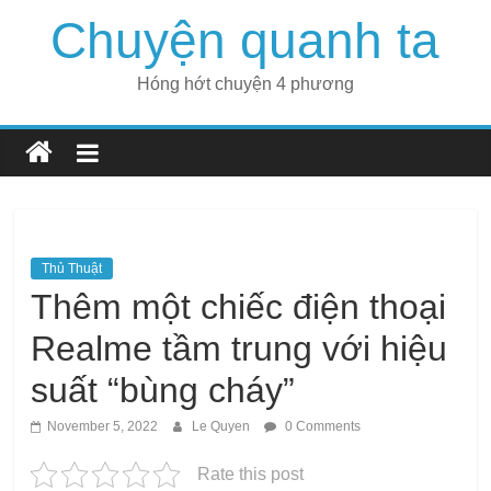
Skip
Chuyện quanh ta
to
content
Hóng hớt chuyện 4 phương
Thủ Thuật
Thêm một chiếc điện thoại
Realme tầm trung với hiệu
suất “bùng cháy”
November 5, 2022
Le Quyen
0 Comments
Rate this post