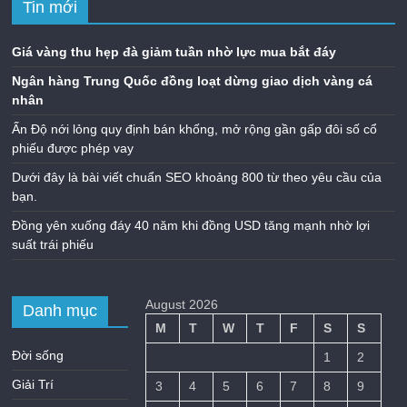
Tin mới
Giá vàng thu hẹp đà giảm tuần nhờ lực mua bắt đáy
Ngân hàng Trung Quốc đồng loạt dừng giao dịch vàng cá
nhân
Ấn Độ nới lỏng quy định bán khống, mở rộng gần gấp đôi số cổ
phiếu được phép vay
Dưới đây là bài viết chuẩn SEO khoảng 800 từ theo yêu cầu của
bạn.
Đồng yên xuống đáy 40 năm khi đồng USD tăng mạnh nhờ lợi
suất trái phiếu
August 2026
Danh mục
M
T
W
T
F
S
S
Đời sống
1
2
Giải Trí
3
4
5
6
7
8
9