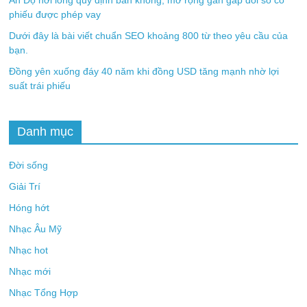
Ấn Độ nới lỏng quy định bán khống, mở rộng gần gấp đôi số cổ
phiếu được phép vay
Dưới đây là bài viết chuẩn SEO khoảng 800 từ theo yêu cầu của
bạn.
Đồng yên xuống đáy 40 năm khi đồng USD tăng mạnh nhờ lợi
suất trái phiếu
Danh mục
Đời sống
Giải Trí
Hóng hớt
Nhạc Âu Mỹ
Nhạc hot
Nhạc mới
Nhạc Tổng Hợp