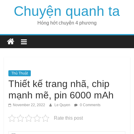
Skip
Chuyện quanh ta
to
content
Hóng hớt chuyện 4 phương
Thủ Thuật
Thiết kế trang nhã, chip
mạnh mẽ, pin 6000 mAh
November 22, 2022
Le Quyen
0 Comments
Rate this post