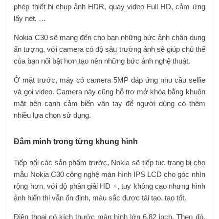
phép thiết bị chụp ảnh HDR, quay video Full HD, cảm ứng
lấy nét, …
Nokia C30 sẽ mang đến cho bạn những bức ảnh chân dung
ấn tượng, với camera có độ sâu trường ảnh sẽ giúp chủ thể
của bạn nổi bật hơn tạo nên những bức ảnh nghệ thuật.
Ở mặt trước, máy có camera 5MP đáp ứng nhu cầu selfie
và gọi video. Camera này cũng hỗ trợ mở khóa bằng khuôn
mặt bên cạnh cảm biến vân tay để người dùng có thêm
nhiều lựa chọn sử dụng.
Đắm mình trong từng khung hình
Tiếp nối các sản phẩm trước, Nokia sẽ tiếp tục trang bị cho
mẫu Nokia C30 công nghệ màn hình IPS LCD cho góc nhìn
rộng hơn, với độ phân giải HD +, tuy không cao nhưng hình
ảnh hiển thị vẫn ổn định, màu sắc được tái tạo. tạo tốt.
Điện thoại có kích thước màn hình lớn 6,82 inch. Theo đó,