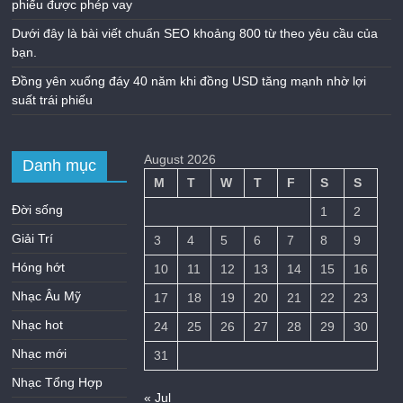
phiếu được phép vay
Dưới đây là bài viết chuẩn SEO khoảng 800 từ theo yêu cầu của
bạn.
Đồng yên xuống đáy 40 năm khi đồng USD tăng mạnh nhờ lợi
suất trái phiếu
August 2026
Danh mục
M
T
W
T
F
S
S
Đời sống
1
2
Giải Trí
3
4
5
6
7
8
9
Hóng hớt
10
11
12
13
14
15
16
Nhạc Âu Mỹ
17
18
19
20
21
22
23
Nhạc hot
24
25
26
27
28
29
30
Nhạc mới
31
Nhạc Tổng Hợp
« Jul