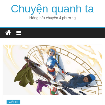
Skip
Chuyện quanh ta
to
content
Hóng hớt chuyện 4 phương
Giải Trí