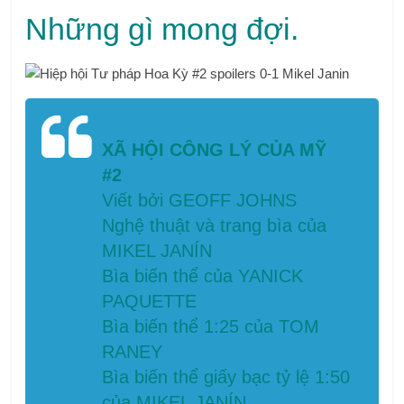
Những gì mong đợi.
XÃ HỘI CÔNG LÝ CỦA MỸ
#2
Viết bởi GEOFF JOHNS
Nghệ thuật và trang bìa của
MIKEL JANÍN
Bìa biến thể của YANICK
PAQUETTE
Bìa biến thể 1:25 của TOM
RANEY
Bìa biến thể giấy bạc tỷ lệ 1:50
của MIKEL JANÍN