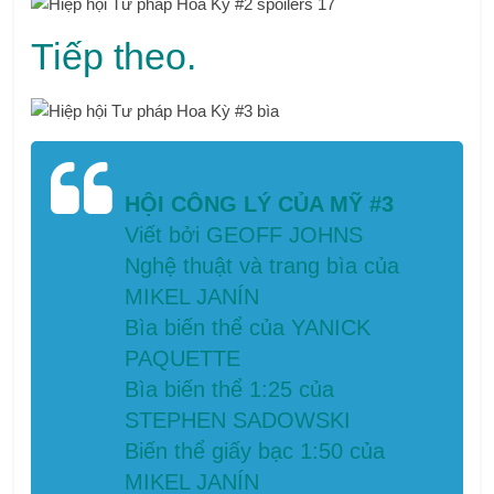
Tiếp theo.
HỘI CÔNG LÝ CỦA MỸ #3
Viết bởi GEOFF JOHNS
Nghệ thuật và trang bìa của
MIKEL JANÍN
Bìa biến thể của YANICK
PAQUETTE
Bìa biến thể 1:25 của
STEPHEN SADOWSKI
Biến thể giấy bạc 1:50 của
MIKEL JANÍN