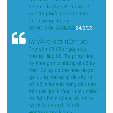
3,99 đô la Mỹ | 32 trang | 2
trên 12 | Biến thể $4,99 US
(thẻ chứng khoán)
ĐANG BÁN
27/12/22
24/1/23
KỲ VÀNG MỚI TIẾP TỤC!
Thợ săn đã đến ngày nay,
nhưng Hiệp hội Tư pháp Hoa
Kỳ không như những gì cô ấy
nhớ. Cô ấy có thể hiểu được
tận cùng những gì đã xảy ra
với đội siêu anh hùng đầu tiên
trên thế giới không? Liệu chiếc
mũ bảo hiểm của Định mệnh
có chứa câu trả lời mà
Huntress tìm kiếm?