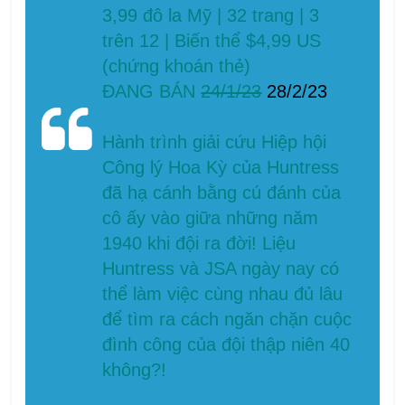
3,99 đô la Mỹ | 32 trang | 3
trên 12 | Biến thể $4,99 US
(chứng khoán thẻ)
ĐANG BÁN
24/1/23
28/2/23
Hành trình giải cứu Hiệp hội
Công lý Hoa Kỳ của Huntress
đã hạ cánh bằng cú đánh của
cô ấy vào giữa những năm
1940 khi đội ra đời! Liệu
Huntress và JSA ngày nay có
thể làm việc cùng nhau đủ lâu
để tìm ra cách ngăn chặn cuộc
đình công của đội thập niên 40
không?!